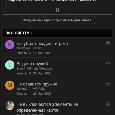
й
й
П
Н
0
г
г
о
е
о
о
з
г
Войдите или зарегистрируйтесь для ответа.
л
л
и
а
о
о
т
т
с
с
ПОХОЖИЕ ТЕМЫ
и
и
как убрать модель игрока
В
B
в
в
о
blacktiger
VIP RBS
н
н
Ответы
5
15 Мар 2026
п
ы
ы
р
Выдача оружий
й
й
В
о
S
о
Smurf
Ultimate Weapons
г
г
с
Ответы
0
26 Май 2025
п
о
о
р
л
л
Не ставится оружие
В
о
M
о
о
о
MoHaX19
VIP RBS
с
с
с
Ответы
1
29 Мар 2026
п
р
Не выключаются элементы на
Р
о
е
определенных картах
с
ш
kolakoval
VIP RBS