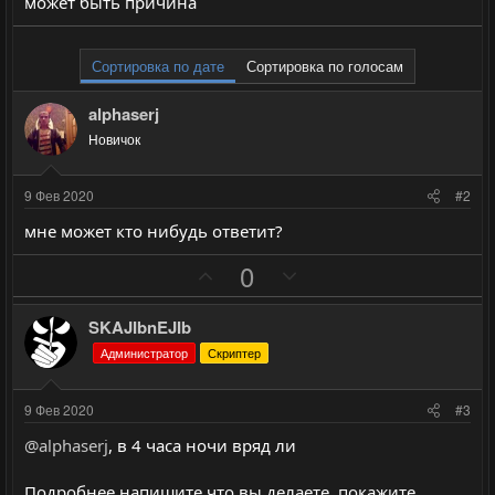
может быть причина
Сортировка по дате
Сортировка по голосам
alphaserj
Новичок
9 Фев 2020
#2
мне может кто нибудь ответит?
П
Н
0
о
е
з
г
SKAJIbnEJIb
и
а
Администратор
Скриптер
т
т
и
и
9 Фев 2020
#3
в
в
@alphaserj
, в 4 часа ночи вряд ли
н
н
ы
ы
Подробнее напишите что вы делаете, покажите