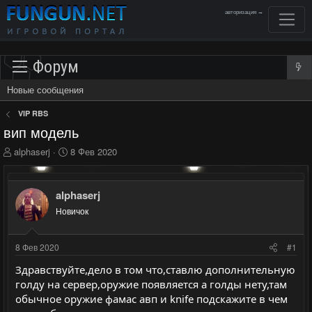
авторизация →
Форум
Новые сообщения
VIP RBS
вип модель
А
Д
alphaserj
8 Фев 2020
в
а
т
т
о
а
alphaserj
р
н
Новичок
т
а
е
ч
м
а
8 Фев 2020
#1
ы
л
а
Здравствуйте,дело в том что,ставлю дополнительную
голду на сервер,оружие появляется а голды нету,там
обычное оружие фамас авп и knife подскажите в чем