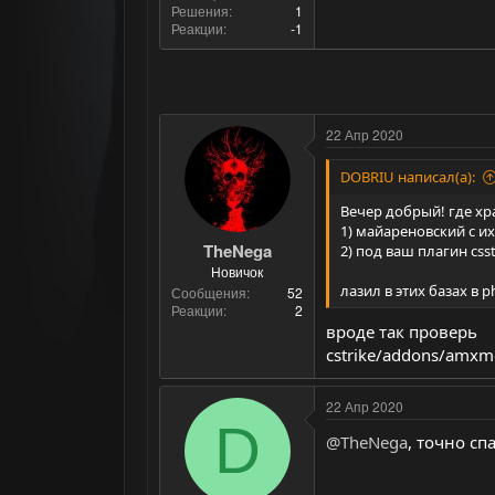
Решения
1
Реакции
-1
22 Апр 2020
DOBRIU написал(а):
Вечер добрый! где хра
1) майареновский с 
TheNega
2) под ваш плагин css
Новичок
лазил в этих базах в 
Сообщения
52
Реакции
2
вроде так проверь
cstrike/addons/amxmo
22 Апр 2020
D
@TheNega
, точно сп