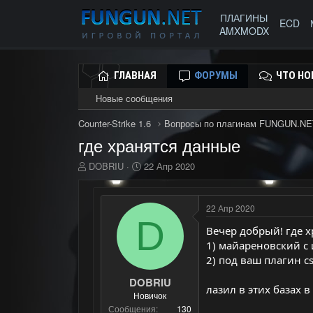
ПЛАГИНЫ
ECD
AMXMODX
ГЛАВНАЯ
ФОРУМЫ
ЧТО НО
Новые сообщения
Counter-Strike 1.6
Вопросы по плагинам FUNGUN.NE
где хранятся данные
А
Д
DOBRIU
22 Апр 2020
в
а
т
т
о
а
22 Апр 2020
р
н
D
т
а
Вечер добрый! где х
е
ч
1) майареновский с
м
а
2) под ваш плагин cs
ы
л
а
DOBRIU
лазил в этих базах 
Новичок
Сообщения
130