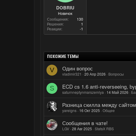
DOBRIU
Новичок
Сообщения
130
Решения
1
Реакции
-1
ПОХОЖИЕ ТЕМЫ
Один вопрос
V
vladimir321
20 Апр 2026
Вопросы
ECD cs 1.6 anti-reverseeing, byp
S
saturnneptynmarszemlya
14 Май 2026
Ба
Разница скилла между сайтом
yareigns
16 Окт 2025
Общее
Сообщения в чате!
LGV
28 Авг 2025
StatsX RBS