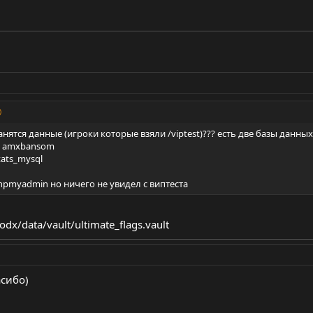
нятся данные (игроки которые взяли /viptest)??? есть две базы данных
их amxbansom
tats_mysql
phpmyadmin но ничего не увидел с виптеста
dx/data/vault/ultimate_flags.vault
асибо)