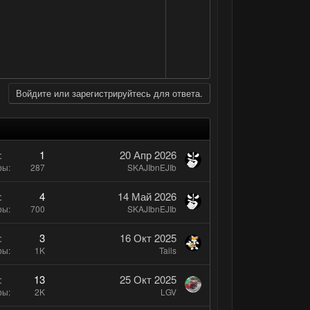
о
с
е
т
л
г
и
о
а
в
с
т
н
и
ы
в
й
Войдите или зарегистрируйтесь для ответа.
н
г
ы
о
й
л
г
о
1
20 Апр 2026
ры
287
SKAJIbnEJIb
о
с
л
4
14 Май 2026
о
ры
700
SKAJIbnEJIb
с
3
16 Окт 2025
ры
1K
Tails
13
25 Окт 2025
ры
2K
LGV