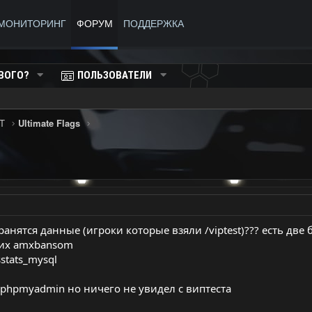
МОНИТОРИНГ
ФОРУМ
ПОДДЕРЖКА
ВОГО?
ПОЛЬЗОВАТЕЛИ
T
Ultimate Flags
ранятся данные (игроки которые взяли /viptest)??? есть две
 их amxbansom
stats_mysql
в phpmyadmin но ничего не увидел с виптеста