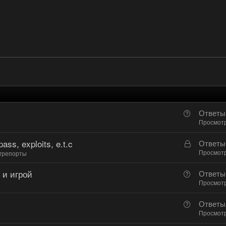
В
Ответы
о
Просмот
п
ass, exploits, e.t.c
З
Ответы
р
а
Просмот
грепорты
о
к
с
 и игрой
В
Ответы
р
о
Просмот
ы
п
т
В
Ответы
р
а
о
Просмот
о
п
с