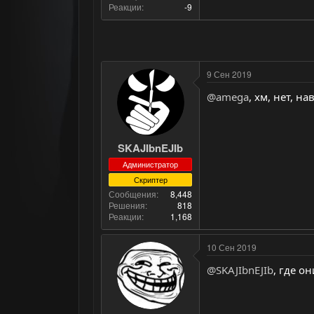
Реакции
-9
9 Сен 2019
@amega
, хм, нет, н
SKAJIbnEJIb
Администратор
Скриптер
Сообщения
8,448
Решения
818
Реакции
1,168
10 Сен 2019
@SKAJIbnEJIb
, где они