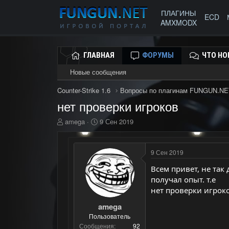
ПЛАГИНЫ
ECD
AMXMODX
ГЛАВНАЯ
ФОРУМЫ
ЧТО НО
Новые сообщения
Counter-Strike 1.6
Вопросы по плагинам FUNGUN.NE
нет проверки игроков
А
Д
amega
9 Сен 2019
в
а
т
т
о
а
9 Сен 2019
р
н
т
а
Всем привет, не так
е
ч
получал опыт. т.е
м
а
нет проверки игроко
ы
л
а
amega
Пользователь
Сообщения
92