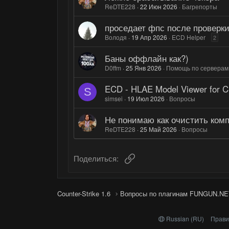
ReDTE228
22 Июн 2026
Багрепорты
проседает фпс после проверки
Володя
19 Апр 2026
ECD Helper
2
Баны оффлайн как?)
D0ffm
25 Янв 2026
Помощь по серверам
ECD - HLAE Model Viewer for 
S
simsei
19 Июл 2026
Вопросы
Не понимаю как очистить ком
ReDTE228
25 Май 2026
Вопросы
Ссылка
Поделиться:
Counter-Strike 1.6
Вопросы по плагинам FUNGUN.NE
Russian (RU)
Прави