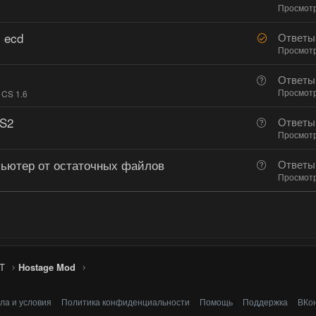
Просмот
 ecd
Р
Ответы
е
Просмот
ш
В
Ответы
е
о
Просмот
 CS 1.6
н
п
о
CS2
В
Ответы
р
о
Просмот
о
п
с
пьютер от остаточных файлов
В
Ответы
р
о
Просмот
о
п
с
р
о
с
T
Hostage Mod
ла и условия
Политика конфиденциальности
Помощь
Поддержка
ВКо