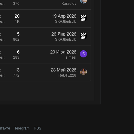
л
ры
370
Karaulov
о
20
19 Апр 2026
с
ры
1K
SKAJIbnEJIb
5
26 Янв 2026
ры
862
SKAJIbnEJIb
6
20 Июл 2026
S
ры
283
simsei
13
28 Май 2026
ры
772
ReDTE228
нтакте
Telegram
RSS