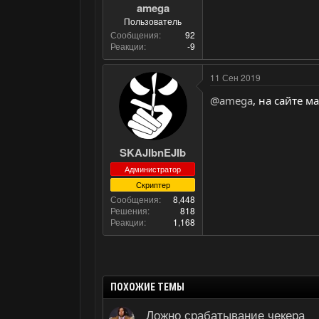
amega
Пользователь
Сообщения
92
Реакции
-9
11 Сен 2019
@amega
, на сайте м
SKAJIbnEJIb
Администратор
Скриптер
Сообщения
8,448
Решения
818
Реакции
1,168
ПОХОЖИЕ ТЕМЫ
Ложно срабатывание чекера