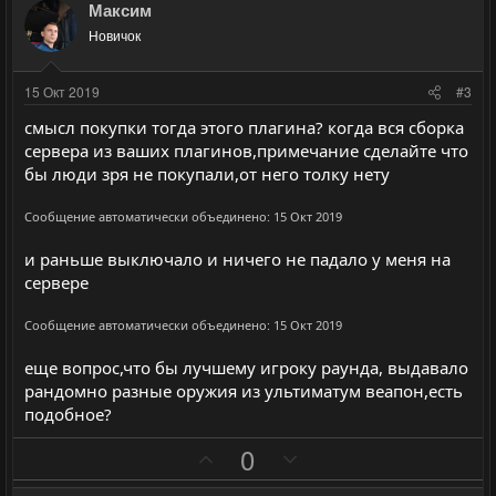
з
г
Максим
и
а
Новичок
т
т
и
и
15 Окт 2019
#3
в
в
смысл покупки тогда этого плагина? когда вся сборка
н
н
сервера из ваших плагинов,примечание сделайте что
ы
ы
бы люди зря не покупали,от него толку нету
й
й
г
г
Сообщение автоматически объединено:
15 Окт 2019
о
о
и раньше выключало и ничего не падало у меня на
л
л
сервере
о
о
с
с
Сообщение автоматически объединено:
15 Окт 2019
еще вопрос,что бы лучшему игроку раунда, выдавало
рандомно разные оружия из ультиматум веапон,есть
подобное?
П
Н
0
о
е