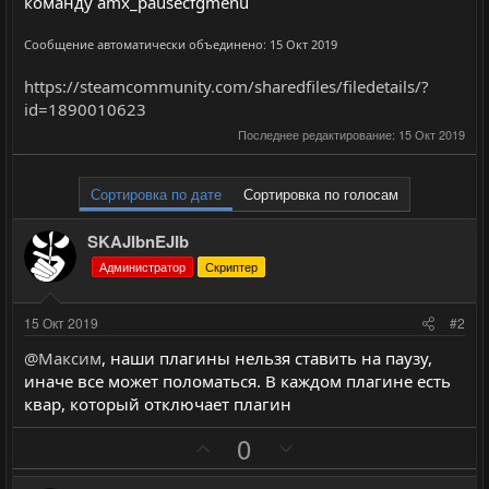
команду amx_pausecfgmenu
Сообщение автоматически объединено:
15 Окт 2019
https://steamcommunity.com/sharedfiles/filedetails/?
id=1890010623
Последнее редактирование:
15 Окт 2019
Сортировка по дате
Сортировка по голосам
SKAJIbnEJIb
Администратор
Скриптер
15 Окт 2019
#2
@Максим
, наши плагины нельзя ставить на паузу,
иначе все может поломаться. В каждом плагине есть
квар, который отключает плагин
П
Н
0
о
е