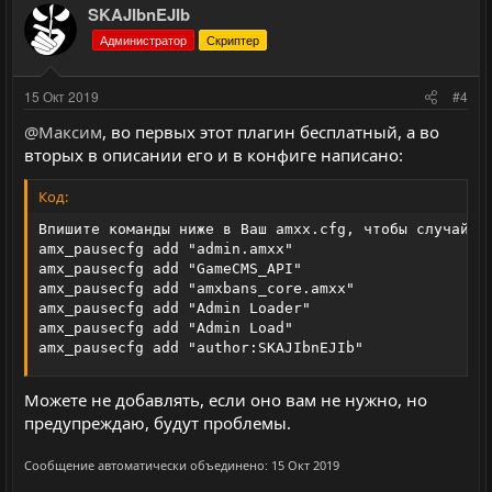
з
г
SKAJIbnEJIb
и
а
Администратор
Скриптер
т
т
и
и
15 Окт 2019
#4
в
в
@Максим
, во первых этот плагин бесплатный, а во
н
н
вторых в описании его и в конфиге написано:
ы
ы
й
й
Код:
г
г
Впишите команды ниже в Ваш amxx.cfg, чтобы случайно 
о
о
amx_pausecfg add "admin.amxx"

л
л
amx_pausecfg add "GameCMS_API"

amx_pausecfg add "amxbans_core.amxx"

о
о
amx_pausecfg add "Admin Loader"

с
с
amx_pausecfg add "Admin Load"

amx_pausecfg add "author:SKAJIbnEJIb"
Можете не добавлять, если оно вам не нужно, но
предупреждаю, будут проблемы.
Сообщение автоматически объединено:
15 Окт 2019