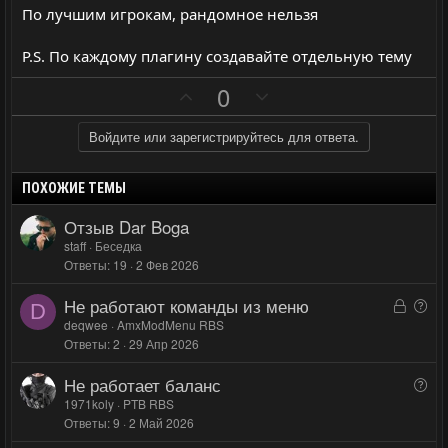
По лучшим игрокам, рандомное нельзя
P.S. По каждому плагину создавайте отдельную тему
П
Н
0
о
е
з
г
Войдите или зарегистрируйтесь для ответа.
и
а
т
т
ПОХОЖИЕ ТЕМЫ
и
и
Отзыв Dar Boga
в
в
staff
Беседка
н
н
Ответы
19
2 Фев 2026
ы
ы
Не работают команды из меню
й
й
З
В
D
а
о
deqwee
AmxModMenu RBS
г
г
Ответы
2
29 Апр 2026
к
п
о
о
р
р
л
л
Не работает баланс
В
ы
о
о
о
о
1971koly
PTB RBS
т
с
с
с
Ответы
9
2 Май 2026
п
а
р