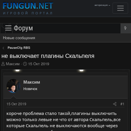
авторизация →
Форум
Новые сообщения
PauseCfg RBS
не выключает плагины Скальпеля
А
Д
Максим
15 Окт 2019
в
а
т
т
о
а
Максим
р
н
Новичок
т
а
е
ч
м
а
15 Окт 2019
#1
ы
л
а
короче проблема стало такой,плагины выключить
можно только левые не что от автора Скальпель,все
которые Скальпель не выключаются вообще через