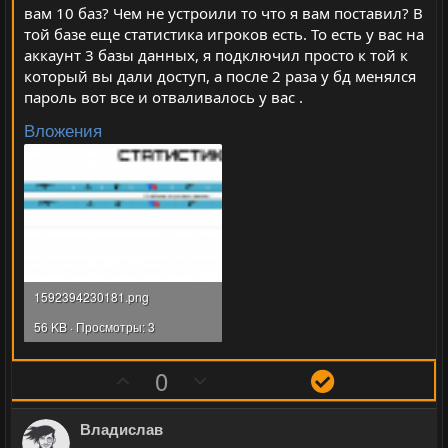
вам 10 баз? Чем не устроили то что я вам поставил? В
той базе еще статистика игроков есть. То есть у вас на
аккаунт 3 базы данных, я подключил просто к той к
который вы дали доступ, а после 2 раза у бд менялся
пароль вот все и отваливалось у вас .
Вложения
1592394230181.png
56 KB · Просмотры: 3
П
Н
Р
0
о
е
е
з
г
ш
Владислав