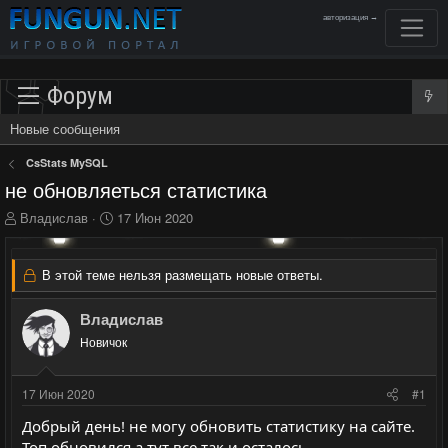
авторизация →
Форум
Новые сообщения
CsStats MySQL
не обновляеться статистика
А
Д
Владислав
17 Июн 2020
в
а
т
т
о
а
В этой теме нельзя размещать новые ответы.
р
н
т
а
Владислав
е
ч
м
Новичок
а
ы
л
а
17 Июн 2020
#1
Добрый день! не могу обновить статистику на сайте.
Топ обновился а тут все так и осталось