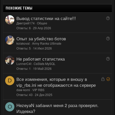
и
а
о
о
:
т
т
с
с
ПОХОЖИЕ ТЕМЫ
и
и
Вывод статистики на сайте!!!
В
в
в
о
Дмитрий174
Общее
н
н
Ответы
6
29 Апр 2026
п
ы
ы
р
й
й
Опыт за убийство ботов
В
о
г
г
о
kolakoval
Army Ranks Ultimate
с
Ответы
5
14 Июл 2026
п
о
о
р
л
л
Не работает статистика
В
о
о
о
о
LunnerC4t
CsStats MySQL
с
с
с
Ответы
1
19 Май 2026
п
р
Все изменения, которые я вношу в
З
Р
о
D
а
е
vip_rbs.ini не отображаются на сервере
с
к
ш
daw-komi
VIP RBS
р
е
Ответы
43
24 Дек 2025
ы
н
HezeyaN забанил меня 2 раза проверял.
т
о
O
Издевка?
а