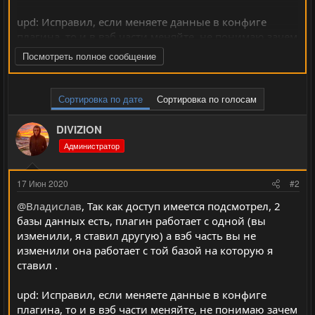
upd: Исправил, если меняете данные в конфиге
плагина, то и в вэб части меняйте, не понимаю зачем
вам 10 баз? Чем не устроили то что я вам поставил? В
Посмотреть полное сообщение
той базе еще статистика игроков есть. То есть у вас на
аккаунт 3 базы данных, я подключил просто к той к
который вы дали доступ, а после 2 раза у бд менялся
Сортировка по дате
Сортировка по голосам
пароль вот все и отваливалось у вас .
DIVIZION
Администратор
17 Июн 2020
#2
@Владислав
, Так как доступ имеется подсмотрел, 2
базы данных есть, плагин работает с одной (вы
изменили, я ставил другую) а вэб часть вы не
изменили она работает с той базой на которую я
ставил .
upd: Исправил, если меняете данные в конфиге
плагина, то и в вэб части меняйте, не понимаю зачем