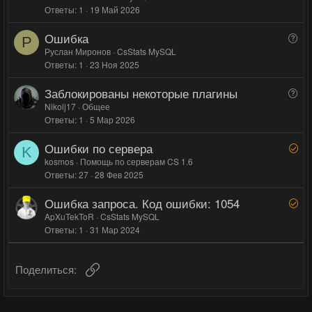
н
н
Ответы
1
19 Май 2026
п
ы
ы
р
й
й
Ошибка
В
о
Р
г
г
о
Руслан Миронов
CsStats MySQL
с
Ответы
1
23 Ноя 2025
п
о
о
р
л
л
Заблокированы некоторые плагины
В
о
о
о
о
Nikolj17
Общее
с
с
с
Ответы
1
5 Мар 2026
п
р
Ошибки по сервера
Р
о
K
е
kosmos
Помощь по серверам CS 1.6
с
Ответы
27
28 Фев 2025
ш
е
Ошибка запроса. Код ошибки: 1054
Р
н
е
ApXuTekToR
CsStats MySQL
о
Ответы
1
31 Мар 2024
ш
е
н
Ссылка
Поделиться:
о