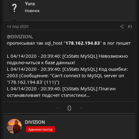
з
г
Yura
и
а
Новичок
т
т
и
и
14 Апр 2020
#3
в
в
@DIVIZION
,
н
н
прописывал так sql_host "
178.162.194.83
" в лог пишет
ы
ы
й
й
L 04/14/2020 - 20:39:40: [CsStats MySQL] Невозможно
г
г
подключиться к базе данных!
о
о
L 04/14/2020 - 20:39:40: [CsStats MySQL] Код ошибки:
л
л
2003 (Сообщение: "Can't connect to MySQL server on
'178.162.194.83' (111)")
о
о
L 04/14/2020 - 20:39:40: [CsStats MySQL] Плагин
с
с
останавливает подсчет статистики...
П
Н
0
о
е
з
г
DIVIZION
и
а
Администратор
т
т