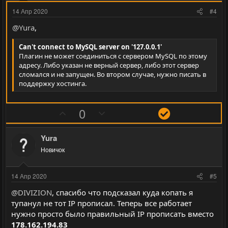
и
и
14 Апр 2020
#4
в
в
@Yura
,
н
н
ы
ы
Can't connect to MySQL server on '127.0.0.1'
й
й
Плагин не может соединиться с сервером MySQL по этому
адресу. Либо указан не верный сервер, либо этот сервер
г
г
сломался и не запущен. Во втором случае, нужно писать в
о
о
поддержку хостинга.
л
л
о
о
П
Н
Р
0
с
с
о
е
е
з
г
ш
Yura
и
а
е
Новичок
т
т
н
и
и
и
14 Апр 2020
#5
в
в
е
@DIVIZION
, спасибо что подсказал куда копать я
н
н
тупанул не тот IP прописал. Теперь все работает
ы
ы
нужно просто было правильный IP прописать вместо
й
й
178.162.194.83