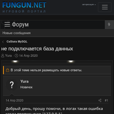
авторизация →
Форум
Новые сообщения
CsStats MySQL
не подключается база данных
А
Д
Yura
14 Апр 2020
в
а
т
т
о
а
В этой теме нельзя размещать новые ответы.
р
н
т
а
Yura
е
ч
м
а
Новичок
ы
л
а
14 Апр 2020
#1
Добрый день, прошу помочи, в логах такая ошибка
когда прописываю "127.0.0.1"