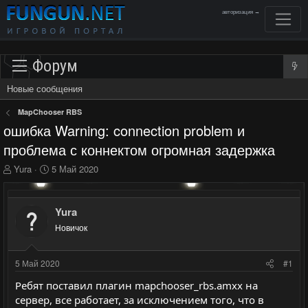
авторизация →
Форум
Новые сообщения
MapChooser RBS
ошибка Warning: connection problem и
проблема с коннектом огромная задержка
А
Д
Yura
5 Май 2020
в
а
т
т
о
а
Yura
р
н
Новичок
т
а
е
ч
м
а
5 Май 2020
#1
ы
л
а
Ребят поставил плагин mapchooser_rbs.amxx на
сервер, все работает, за исключением того, что в