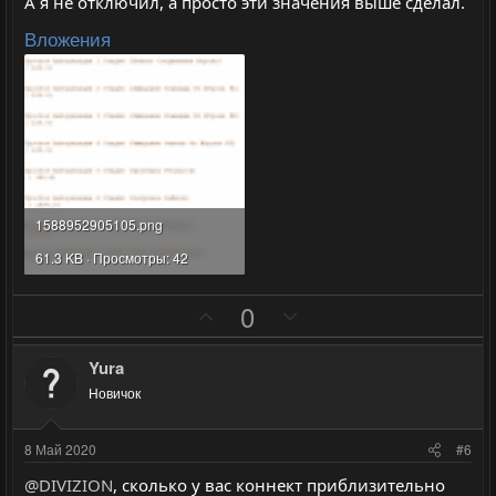
А я не отключил, а просто эти значения выше сделал.
L 05/05/2020 - 22:50:24: [Idle Timeout (5)] ->
Вложения
1588952905105.png
61.3 KB · Просмотры: 42
П
Н
0
о
е
з
г
Yura
и
а
Новичок
т
т
и
и
8 Май 2020
#6
в
в
@DIVIZION
, сколько у вас коннект приблизительно