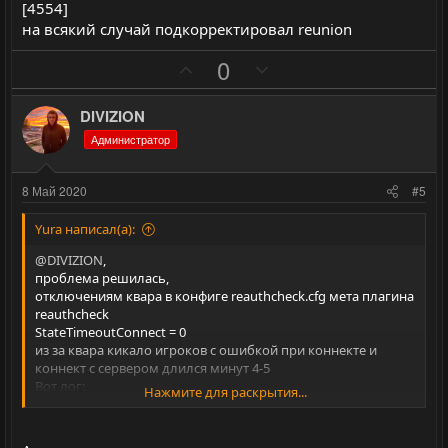
[4554]
на всякий случай подкорректировал reunion
П
Н
0
о
е
з
г
DIVIZION
и
а
Администратор
т
т
и
и
8 Май 2020
#5
в
в
н
н
Yura написал(а):
ы
ы
@DIVIZION
,
й
й
проблема решилась,
отключениям квара в конфиге reauthcheck.cfg мета плагина
г
г
reauthcheck
о
о
StateTimeoutConnect = 0
л
л
из за квара кикало игроков с ошибкой при коннекте и
коннект с сервером длился минут 4-5
о
о
Вот лог:
Нажмите для раскрытия...
с
с
L 05/05/2020 - 13:55:13: [Idle Timeout (1)] ->
L 05/05/2020 - 21:37:44: [Idle Timeout (2)] ->
L 05/05/2020 - 21:37:49: [Idle Timeout (2)] ->