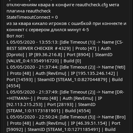
ы
ы
отключениям квара в конфиге reauthcheck.cfg мета
й
й
плагина reauthcheck
г
г
StateTimeoutConnect = 0
о
о
из за квара кикало игроков с ошибкой при коннекте и
л
л
коннект с сервером длился минут 4-5
Вот лог:
о
о
L 05/05/2020 - 13:55:13: [Idle Timeout (1)] -> Name [CS-
с
с
BEST SERVER CHECKER ＃4329] | Proto [47] | Auth
[Dproto] | IP [89.36.216.8] | Port [8904] | SteamID
[VALVE_0:4:1354916720] | Build [0]
L 05/05/2020 - 21:37:44: [Idle Timeout (2)] -> Name [Yeti]
| Proto [48] | Auth [RevEmu] | IP [195.135.246.142] |
Port [14593] | SteamID [STEAM_1:0:827044879] | Build
[4554]
L 05/05/2020 - 21:37:49: [Idle Timeout (2)] -> Name [DR-
=HITMAN=-] | Proto [48] | Auth [RevEmu] | IP
[92.113.215.253] | Port [28193] | SteamID
[STEAM_1:0:1173181901] | Build [4554]
L 05/05/2020 - 22:50:24: [Idle Timeout (5)] -> Name [Bro]
| Proto [48] | Auth [RevEmu] | IP [46.39.51.154] | Port
[59092] | SteamID [STEAM_1:0:1271185491] | Build