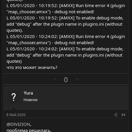
л
л
L 05/01/2020 - 10:19:52: [AMXX] Run time error 4 (plugin
о
о
"map_chooser.amxx") - debug not enabled!
с
с
L 05/01/2020 - 10:19:52: [AMXX] To enable debug mode,
add "debug" after the plugin name in plugins.ini (without
quotes).
L 05/01/2020 - 10:24:02: [AMXX] Run time error 4 (plugin
"map_chooser.amxx") - debug not enabled!
L 05/01/2020 - 10:24:02: [AMXX] To enable debug mode,
add "debug" after the plugin name in plugins.ini (without
quotes)
что это может значить?
П
Н
0
о
е
з
г
Yura
и
а
Новичок
т
т
и
и
8 Май 2020
#4
в
в
@DIVIZION
,
н
н
проблема решилась,