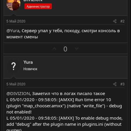
Администратор
5 Май 2020
#2
@Yura
, Сервер упал у тебя, походу, смотри консоль в
момент смены
П
Н
0
о
е
з
г
Yura
и
а
Новичок
т
т
и
и
5 Май 2020
#3
в
в
@DIVIZION
, Заметил что в логах писало такое
н
н
L 05/01/2020 - 09:58:05: [AMXX] Run time error 10
ы
ы
(plugin "map_chooser.amxx") (native "write_file") - debug
й
й
not enabled!
г
г
L 05/01/2020 - 09:58:05: [AMXX] To enable debug mode,
о
о
add "debug" after the plugin name in plugins.ini (without
quotes).