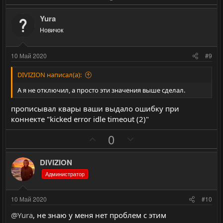
й
й
о
е
г
г
з
г
Yura
о
о
и
а
Новичок
л
л
т
т
о
о
и
и
10 Май 2020
#9
с
с
в
в
н
н
DIVIZION написал(а):
ы
ы
А я не отключил, а просто эти значения выше сделал.
й
й
прописывал квары ваши выдало ошибку при
г
г
коннекте "kicked error idle timeout (2)"
о
о
л
л
П
Н
0
о
о
о
е
с
с
з
г
DIVIZION
и
а
Администратор
т
т
и
и
10 Май 2020
#10
в
в
@Yura
, не знаю у меня нет проблем с этим
н
н