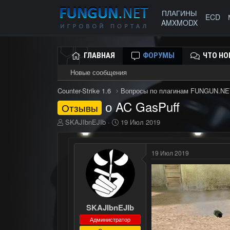
ПЛАГИНЫ
ECD
AMXMODX
ГЛАВНАЯ
ФОРУМЫ
ЧТО НО
Новые сообщения
Counter-Strike 1.6
Вопросы по плагинам FUNGUN.NE
о AC GasPuff
Отзывы
А
Д
SKAJIbnEJIb
19 Июл 2019
в
а
т
т
о
а
19 Июл 2019
р
н
т
а
е
ч
м
а
ы
л
а
SKAJIbnEJIb
Администратор