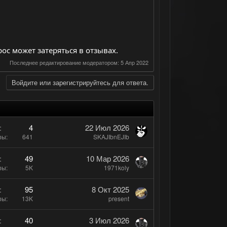
ос может затеряться в отзывах.
Последнее редактирование модератором:
5 Апр 2022
Войдите или зарегистрируйтесь для ответа.
4
22 Июл 2026
ры
641
SKAJIbnEJIb
49
10 Мар 2026
ры
5K
1971koly
95
8 Окт 2025
ры
13K
present
40
3 Июл 2026