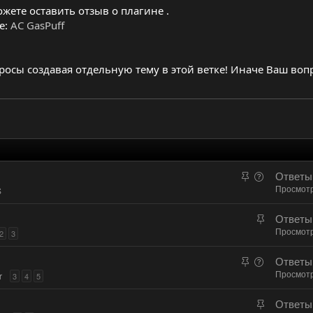
жете оставить отзыв о плагине .
е:
AC GasPuff
осы создавая отдельную тему в этой ветке! Иначе Ваш вопр
З
В
Ответы
а
о
Просмот
S
к
п
З
Ответы
р
р
а
Просмот
е
о
2
3
к
п
с
З
В
Ответы
р
л
а
о
Просмот
е
r
3
4
5
е
к
п
п
н
З
Ответы
р
р
л
о