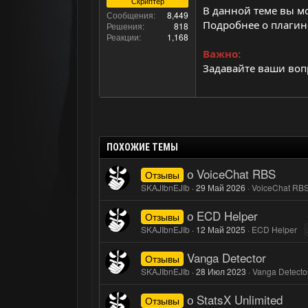
Скриптер
В данной теме вы мо
Сообщения
8,449
Подробнее о плагин
Решения
818
Реакции
1,168
Важно:
Задавайте ваши вопр
ПОХОЖИЕ ТЕМЫ
о VoiceChat RBS
Отзывы
SKAJIbnEJIb
29 Май 2026
VoiceChat RB
о ECD Helper
Отзывы
SKAJIbnEJIb
12 Май 2025
ECD Helper
Vanga Detector
Отзывы
SKAJIbnEJIb
28 Июл 2023
Vanga Detecto
о StatsX Unlimited
Отзывы