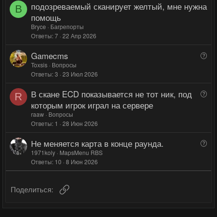
подозреваемый сканирует желтый, мне нужна
г
г
с
B
помощь
о
о
Bryce
Багрепорты
л
л
Ответы
7
22 Апр 2026
о
о
с
с
Gamecms
В
о
Toxsis
Вопросы
Ответы
3
23 Июл 2026
п
р
В скане ECD показывается не тот ник, под
В
о
R
о
которым игрок играл на сервере
с
п
raaw
Вопросы
р
Ответы
1
28 Июн 2026
о
Не меняется карта в конце раунда.
В
с
о
1971koly
MapsMenu RBS
Ответы
10
8 Июн 2026
п
р
о
Ссылка
Поделиться:
с