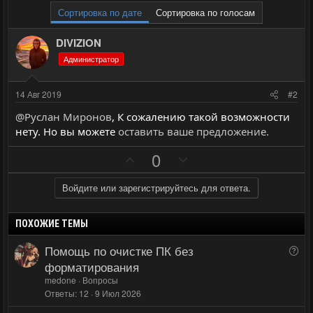
Сортировка по дате
Сортировка по голосам
DIVIZION
Администратор
14 Авг 2019
#2
@Руслан Миронов
, К сожалению такой возможности
нету. Но вы можете
оставить ваше предложение.
П
Н
0
о
е
з
г
Войдите или зарегистрируйтесь для ответа.
и
а
т
т
ПОХОЖИЕ ТЕМЫ
и
и
Помощь по очистке ПК без
В
в
в
о
форматирования
н
н
п
medone
Вопросы
ы
ы
р
Ответы
12
9 Июл 2026
й
й
о