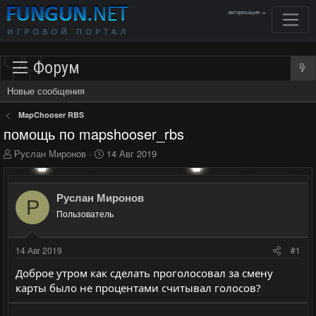
авторизация →
Форум
Новые сообщения
MapChooser RBS
помощь по mapshooser_rbs
А
Д
Руслан Миронов
14 Авг 2019
в
а
т
т
о
а
Руслан Миронов
Р
р
н
Пользователь
т
а
е
ч
м
а
14 Авг 2019
#1
ы
л
а
Доброе утром как сделать проголосовал за смену
карты было не процентами считывал голосов?