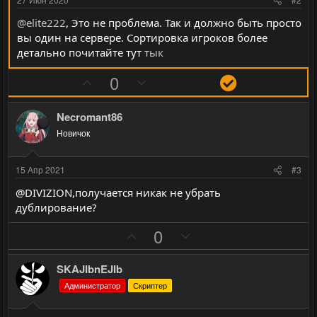
@elite222
, Это не проблема. Так и должно быть просто
вы один на сервере. Сортировка игроков более
детально почитайте тут
тык
П
Н
Р
0
о
е
е
з
г
ш
Necromant86
и
а
е
Новичок
т
т
н
и
и
и
15 Апр 2021
#3
в
в
е
@DIVIZION,получается никак не убрать
н
н
дублирование?
ы
ы
й
й
П
Н
0
г
г
о
е
о
о
з
г
SKAJIbnEJIb
л
л
и
а
Администратор
Скриптер
о
о
т
т