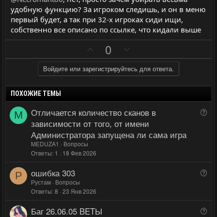
н
н
удобную функцию? За игроком следишь, и он в меню
ы
ы
первый будет, а так при 32-х игроках сиди ищи,
й
й
собственно все описано по ссылке, что кидали выше
г
г
П
Н
0
о
о
о
е
л
л
з
г
Войдите или зарегистрируйтесь для ответа.
о
о
и
а
с
с
т
т
ПОХОЖИЕ ТЕМЫ
и
и
Отличается количество сканов в
В
M
в
в
о
зависимости от того, от имени
н
н
п
Администратора запущена ли сама игра
ы
ы
р
MEDUZA1
Вопросы
й
й
о
Ответы
1
18 Фев 2026
г
г
с
ошибка 303
В
о
о
Р
о
Рустам
Вопросы
л
л
Ответы
8
23 Янв 2026
п
о
о
р
с
с
Баг 26.06.05 BETЫ
В
о