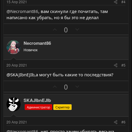
с
с
и
и
15 Апр 2021
#4
в
в
@Necromant86
, вам скинули где почитать, там
н
н
написано как убрать, но я бы это не делал
ы
ы
П
Н
й
й
0
о
е
г
г
з
г
о
о
Necromant86
и
а
л
л
Новичок
т
т
о
о
и
и
с
с
20 Апр 2021
#5
в
в
@SKAJIbnEJIb,а могут быть какие то последствия?
н
н
ы
ы
П
Н
0
й
й
о
е
г
г
з
г
SKAJIbnEJIb
о
о
и
а
Администратор
Скриптер
л
л
т
т
о
о
и
и
20 Апр 2021
#6
с
с
в
в
@Necromant86
, нет, просто зачем убирать весьма