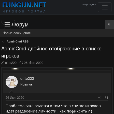
авторизация →
Форум
Новые сообщения
AdminCmd RBS
AdminCmd двойное отображение в списке
игроков
А
Д
elite222
26 Июн 2020
в
а
т
т
о
а
elite222
р
н
Новичок
т
а
е
ч
м
а
26 Июн 2020
#1
ы
л
а
Проблема заключается в том что в списке игроков
идет раздвоение личности , как пофиксить ? )