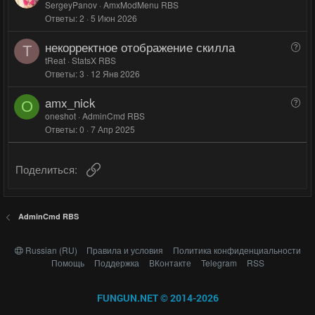
о
SergeyPanov
AmxModMenu RBS
с
Ответы
2
5 Июн 2026
п
р
некорректное отображение скилла
В
о
T
о
tReat
StatsX RBS
с
Ответы
3
12 Янв 2026
п
р
amx_nick
В
о
O
о
oneshot
AdminCmd RBS
с
Ответы
0
7 Апр 2025
п
р
о
Ссылка
Поделиться:
с
AdminCmd RBS
Russian (RU)
Правила и условия
Политика конфиденциальности
Помощь
Поддержка
ВКонтакте
Telegram
RSS
FUNGUN.NET © 2014-2026