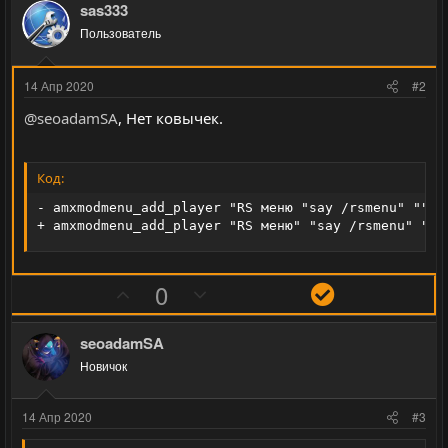
sas333
Пользователь
14 Апр 2020
#2
@seoadamSA
, Нет ковычек.
Код:
- amxmodmenu_add_player "RS меню "say /rsmenu" "" ""
+ amxmodmenu_add_player "RS меню" "say /rsmenu" "" 
П
Н
Р
0
о
е
е
з
г
ш
seoadamSA
и
а
е
Новичок
т
т
н
и
и
и
14 Апр 2020
#3
в
в
е