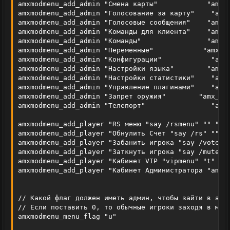
amxmodmenu_add_admin "Смена карты"            "amx_m
amxmodmenu_add_admin "Голосование за карту"    "amx_
amxmodmenu_add_admin "Голосовые сообщения"    "amx_s
amxmodmenu_add_admin "Команды для клиента"    "amx_c
amxmodmenu_add_admin "Команды"                "amx_c
amxmodmenu_add_admin "Переменные"            "amx_cv
amxmodmenu_add_admin "Конфигурации"            "amx_
amxmodmenu_add_admin "Настройки языка"        "amx_l
amxmodmenu_add_admin "Настройки статистики"    "amx_
amxmodmenu_add_admin "Управление плагинами"    "amx_
amxmodmenu_add_admin "Запрет оружия"        "amx_res
amxmodmenu_add_admin "Телепорт"                "amx_
amxmodmenu_add_player "RS меню "say /rsmenu" "" ""

amxmodmenu_add_player "Обнулить Счет "say /rs" "" ""
amxmodmenu_add_player "Забанить игрока "say /voteban
amxmodmenu_add_player "Заткнуть игрока "say /mute" "
amxmodmenu_add_player "Кабинет VIP "vipmenu" "t" ""

amxmodmenu_add_player "Кабинет Администратора "amxmo
// Какой флаг должен иметь админ, чтобы зайти в amxm
// Если поставить 0, то обычные игроки заходя в мен
amxmodmenu_menu_flag "u"
