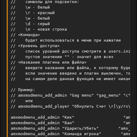
//    символы для подсветки:

//    \w - белый

//    \r - красный

//    \w - белый

//    \d - серый

//    \n - новая строка

// <Команда>

//    будет использоваться в меню при нажатии

// <Уровень доступа>

//    список уровней доступа смотрите в users.ini

//    пустое значение "" - значит для всех

// <Название плагина или файла>

//    введите название или файла, к которому будет с
//    если значение введено и плагин выключен, то пу
//    на самом деле данная функция не имеет никакого
// Пример:

// amxmodmenu_add_admin "Gag menu" "gag_menu" "c" ""
//    или

// amxmodmenu_add_player "Обнулить Счет \r[\y/rs\r]"
amxmodmenu_add_admin "Кик"                    "amx_k
amxmodmenu_add_admin "Бан"                    "amx_b
amxmodmenu_add_admin "Ударить/Убить"        "amx_sla
amxmodmenu_add_admin "Команда игрока"        "amx_te