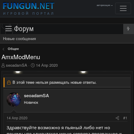
авторизация →
Форум
Новые сообщения
Общее
AmxModMenu
А
Д
seoadamSA
14 Апр 2020
в
а
т
т
о
а
В этой теме нельзя размещать новые ответы.
р
н
т
а
seoadamSA
е
ч
м
Новичок
а
ы
л
а
14 Апр 2020
#1
Здравствуйте возможно я пьяный либо нет но
почему-что клиентское меню сервера прозрачное и