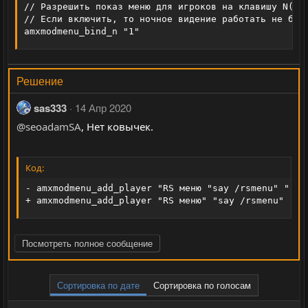
// Разрешить показ меню для игроков на клавишу N(nig
// Если включить, то ночное видение работать не буде
amxmodmenu_bind_n "1"
Решение
sas333
14 Апр 2020
@seoadamSA
, Нет ковычек.
Код:
- amxmodmenu_add_player "RS меню "say /rsmenu" "" ""
+ amxmodmenu_add_player "RS меню" "say /rsmenu" "" 
Посмотреть полное сообщение
Сортировка по дате
Сортировка по голосам