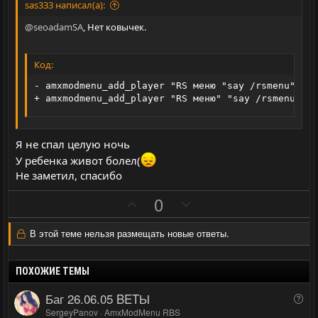
н
н
sas333 написал(а):
ы
ы
@seoadamSA
, Нет ковычек.
й
й
г
г
Код:
о
о
- amxmodmenu_add_player "RS меню "say /rsmenu" "" 
л
л
+ amxmodmenu_add_player "RS меню" "say /rsmenu" ""
о
о
с
с
Я не спал целую ночь
У ребенка живот болел(
Не заметил, спасибо
П
Н
0
о
е
з
г
В этой теме нельзя размещать новые ответы.
и
а
т
т
ПОХОЖИЕ ТЕМЫ
и
и
Баг 26.06.05 BETЫ
В
в
в
о
SergeyPanov
AmxModMenu RBS