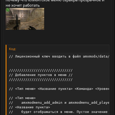
не хочет работать
Код:
// Лицензионный ключ вводить в файл amxmodx/data/fg_
///////////////////////////////

// Добавление пунктов в меню //

///////////////////////////////

// <Тип меню> <Название пункта> <Команда> <Уровень д
// <Тип меню>

//    amxmodmenu_add_admin и amxmodmenu_add_player д
// <Название пункта>

//    будет отображаться в меню. Пустое значение "" 