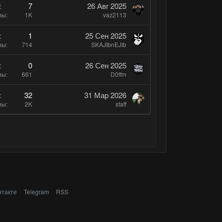
л
7
26 Авг 2025
о
ры
1K
vaz2113
с
1
25 Сен 2025
ры
714
SKAJIbnEJIb
0
26 Сен 2025
ры
661
D0ffm
32
31 Мар 2026
ры
2K
staff
нтакте
Telegram
RSS