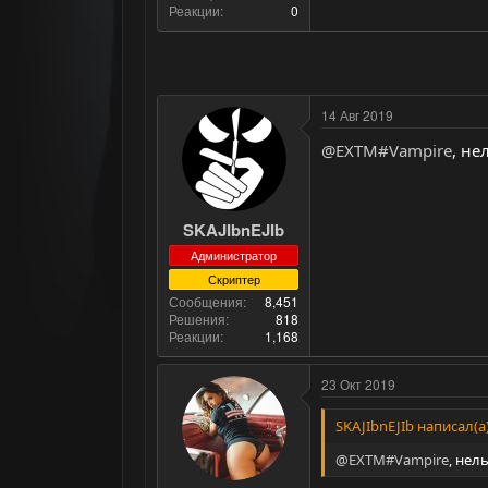
Реакции
0
14 Авг 2019
@EXTM#Vampire
, не
SKAJIbnEJIb
Администратор
Скриптер
Сообщения
8,451
Решения
818
Реакции
1,168
23 Окт 2019
SKAJIbnEJIb написал(а)
@EXTM#Vampire
, нел