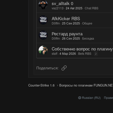
sv_alltalk 0
vaz2113
24 Авг 2025
Chat RBS
AfkKicker RBS
D0ffm
25 Сен 2025
Общее
Рестард раунта
D0ffm
26 Сен 2025
Беседка
Cобственно вопрос по плагину
staff
4 Мар 2026
Bets RBS
2
Ссылка
Поделиться:
Counter-Strike 1.6
Вопросы по плагинам FUNGUN.NE
Russian (RU)
Прави