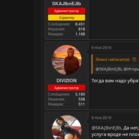
SKAJIbnEJIb
Администратор
Скриптер
Сообщения
8,451
Решения
818
Реакции
1,168
9 Ноя 2019
Skwoz написал(а):
@SKAJIbnEJIb
,
@Игорь
DIVIZION
Тогда вам надо убра
Администратор
Сообщения
5,180
Решения
538
Реакции
511
9 Ноя 2019
@SKAJIbnEJIb
, Да не
услуга вроде не пло