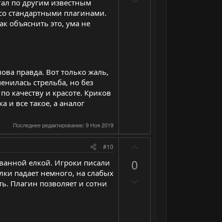
и
егал по другим известным
г
о
е
т
со стандартными плагинами.
о
с
г
и
к объяснить это, ума не
л
а
в
о
т
н
с
и
ы
в
й
лова правда. Вот только жаль,
н
г
менилась стрельба, но без
ы
о
 по качеству и красоте. Криков
 и все такое, а аналог
й
л
г
о
Последнее редактирование:
9 Ноя 2019
о
с
л
П
#10
о
о
0
с
рованной елкой. Игроки писали
з
 елки падает немного, на слабых
Н
и
ть. Плагин позволяет и сотни
е
т
г
и
а
в