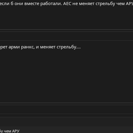
сли б они вместе работали. АЕС не меняет стрельбу чем АР
ерет арми ранкс, и меняет стрельбу....
бу чем АРУ