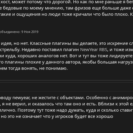
т хост, может потому что дорогой. Но как по мне раньше я б
е бедовые по моему мнению, там фризов еще больше даже 
такие и ощущения но люди тоже кричали что было плохо. Ка
 объединено:
9 Ноя 2019
 идея, но нет. Классные плагины вы делаете, это искрение с
 стрельбу. Недавно поставил плагин
NewYear RBS
, и тоже из
ни куда, хороших аналогов нет. Вот и тут вы тоже лидируете
о плагины плохие у данного автора, якобы большая нагрузка
ачем тогда вонять, не понимаю.
поводу newyear, не жестите с объектами. Особенно с аними
, я не верил, и оказалось что там оно и есть. Вблизи к этой
лично. Поэтому тут тоже надо думать, куда и сколько стави
 но это не означает что у игроков будет все хорошо