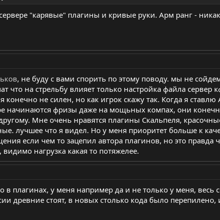
сервере "карявые" плагины и кривые руки. Арм ранг - никак 
ьков
, не буду с вами спорить по этому поводу. мы не сойд
ат что на стрельбу влияет только настройка файла сервер кфг
я конечно не силен, но как игрок скажу так. Когда я ставлю 
ре начинаются фризы даже на мощьных компах, они конечно
 другому. Мне очень нравятся плагины Скальпеля, красочные
е. лучшее что я видел. Но у меня приоритет больше к каче
ения если чем то зацепил автора плагинов, но это правда 
, видимо нагрузка какая то потяжелее.
ло в плагинах, у меня например да и не только у меня, весь 
сии древние стоят, в новых столько кода было перепилено,