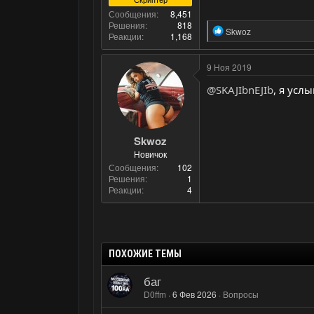
Сообщения
8,451
Решения
818
Р
Skwoz
Реакции
1,168
е
а
к
9 Ноя 2019
ц
и
@SKAJIbnEJIb
, я усл
и
:
Skwoz
Новичок
Сообщения
102
Решения
1
Реакции
4
ПОХОЖИЕ ТЕМЫ
баг
D0ffm
6 Фев 2026
Вопросы