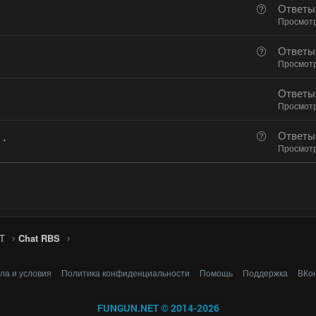
В
Ответы
р
о
Просмот
о
п
с
В
Ответы
р
о
Просмот
о
п
с
Ответы
р
Просмот
о
с
 .
В
Ответы
о
Просмот
п
р
о
с
T
Chat RBS
ла и условия
Политика конфиденциальности
Помощь
Поддержка
ВКо
FUNGUN.NET © 2014-2026