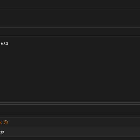
льзя
:
ьзя