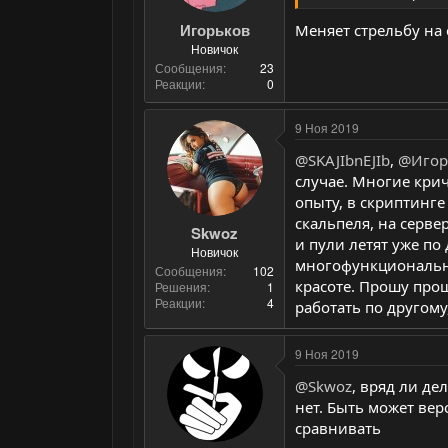
Игорьков
Меняет стрельбу на 
Новичок
Сообщения
23
Реакции
0
9 Ноя 2019
@SKAJIbnEJIb
,
@Игор
случае. Многие крич
опыту, в скриптинге 
скальпеля, на серве
Skwoz
и пули летят уже по
Новичок
многофункциональны
Сообщения
102
красоте. Прошу прощ
Решения
1
Реакции
4
работать по другому
9 Ноя 2019
@Skwoz
, вряд ли де
нет. Быть может вер
сравнивать