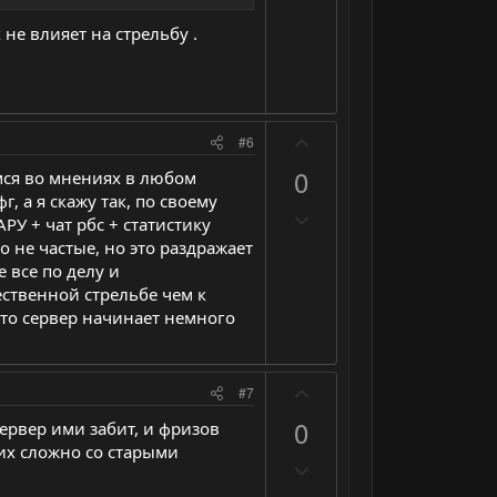
о
с
е
т
л
не влияет на стрельбу .
г
и
о
а
в
с
т
н
и
ы
П
#6
в
й
о
н
г
0
емся во мнениях в любом
з
ы
о
, а я скажу так, по своему
Н
и
й
АРУ + чат рбс + статистику
л
е
т
 не частые, но это раздражает
г
о
г
и
 все по делу и
о
с
а
в
ственной стрельбе чем к
л
т
что сервер начинает немного
н
о
и
ы
с
в
й
П
#7
н
г
о
ы
0
о
сервер ими забит, и фризов
з
й
 их сложно со старыми
л
Н
и
г
о
е