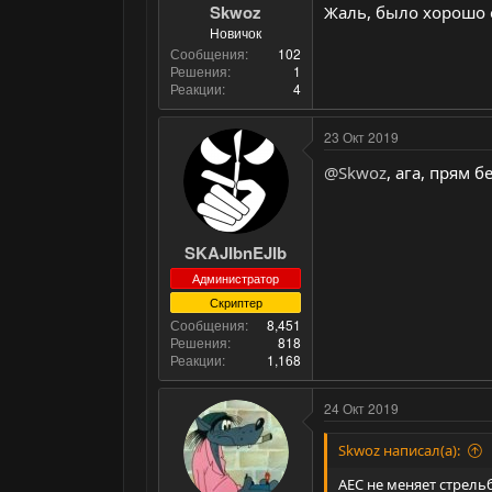
Skwoz
Жаль, было хорошо е
Новичок
Сообщения
102
Решения
1
Реакции
4
23 Окт 2019
@Skwoz
, ага, прям б
SKAJIbnEJIb
Администратор
Скриптер
Сообщения
8,451
Решения
818
Реакции
1,168
24 Окт 2019
Skwoz написал(а):
АЕС не меняет стрель