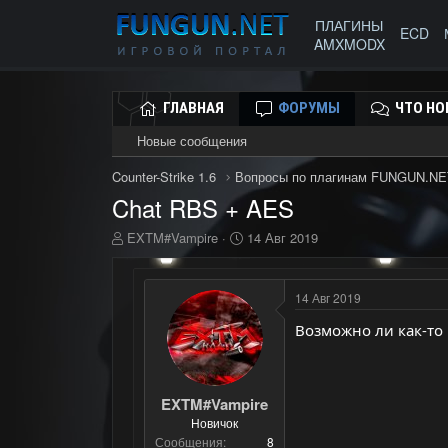
ПЛАГИНЫ
ECD
AMXMODX
ГЛАВНАЯ
ФОРУМЫ
ЧТО НО
Новые сообщения
Counter-Strike 1.6
Вопросы по плагинам FUNGUN.NE
Chat RBS + AES
А
Д
EXTM#Vampire
14 Авг 2019
в
а
т
т
о
а
14 Авг 2019
р
н
т
а
Возможно ли как-то 
е
ч
м
а
ы
л
а
EXTM#Vampire
Новичок
Сообщения
8