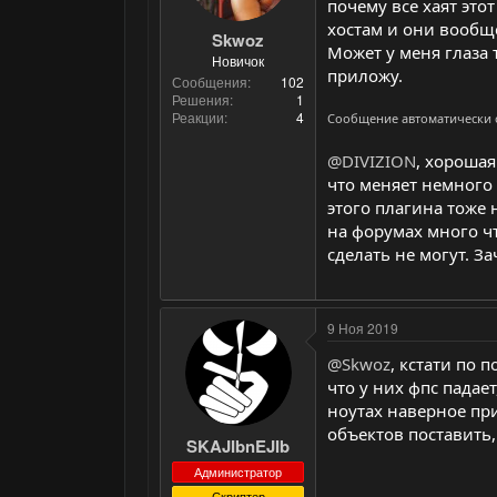
почему все хаят это
хостам и они вообщ
Skwoz
Может у меня глаза 
Новичок
приложу.
Сообщения
102
Решения
1
Реакции
4
Сообщение автоматически
@DIVIZION
, хорошая
что меняет немного
этого плагина тоже 
на форумах много чт
сделать не могут. З
9 Ноя 2019
@Skwoz
, кстати по 
что у них фпс падает
ноутах наверное при
объектов поставить,
SKAJIbnEJIb
Администратор
Скриптер