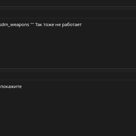
csdm_weapons "" Так тоже не работает
л покажите