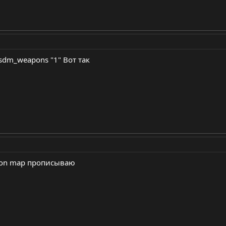
csdm_weapons "1" Вот так
r on map прописываю