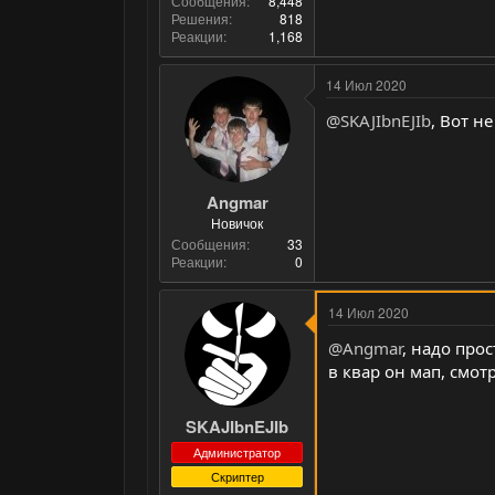
Сообщения
8,448
Решения
818
Реакции
1,168
14 Июл 2020
@SKAJIbnEJIb
, Вот н
Angmar
Новичок
Сообщения
33
Реакции
0
14 Июл 2020
@Angmar
, надо про
в квар он мап, смо
SKAJIbnEJIb
Администратор
Скриптер