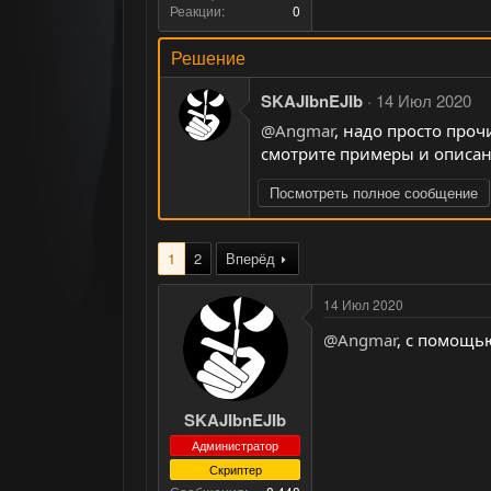
Реакции
0
Решение
SKAJIbnEJIb
14 Июл 2020
@Angmar
, надо просто проч
смотрите примеры и описан
Посмотреть полное сообщение
1
2
Вперёд
14 Июл 2020
@Angmar
, с помощь
SKAJIbnEJIb
Администратор
Скриптер