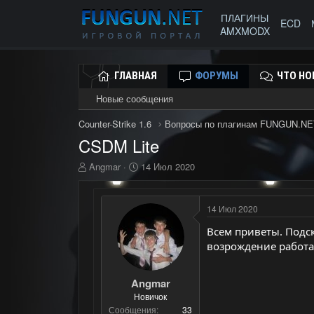
ПЛАГИНЫ
ECD
AMXMODX
ГЛАВНАЯ
ФОРУМЫ
ЧТО НО
Новые сообщения
Counter-Strike 1.6
Вопросы по плагинам FUNGUN.NE
CSDM Lite
А
Д
Angmar
14 Июл 2020
в
а
т
т
о
а
14 Июл 2020
р
н
т
а
Всем приветы. Подс
е
ч
возрождение работа
м
а
ы
л
а
Angmar
Новичок
Сообщения
33