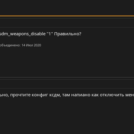
csdm_weapons_disable "1" Правильно?
 объединено:
14 Июл 2020
льно, прочтите конфиг ксдм, там напиано как отключить ме