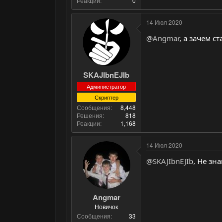
Реакции
0
14 Июл 2020
@Angmar
, а зачем с
SKAJIbnEJIb
Администратор
Скриптер
Сообщения
8,448
Решения
818
Реакции
1,168
14 Июл 2020
@SKAJIbnEJIb
, Не зн
Angmar
Новичок
Сообщения
33