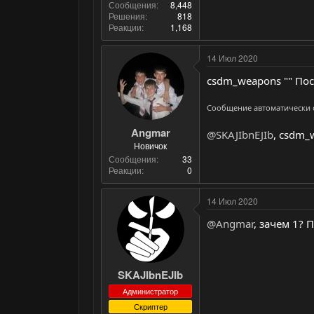
Сообщения
8,448
Решения
818
Реакции
1,168
14 Июл 2020
csdm_weapons "" Пос
Сообщение автоматически
Angmar
@SKAJIbnEJIb
, csdm_
Новичок
Сообщения
33
Реакции
0
14 Июл 2020
@Angmar
, зачем 1?
SKAJIbnEJIb
Администратор
Скриптер