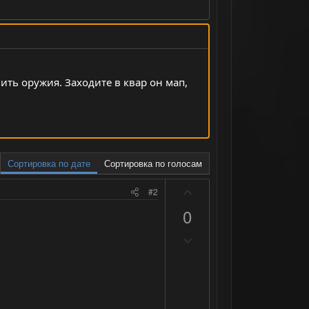
ить оружия. Заходите в квар он мап,
Сортировка по дате
Сортировка по голосам
П
#2
о
0
з
Н
и
е
т
г
и
а
в
т
н