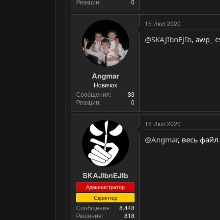
Реакции
0
15 Июл 2020
@SKAJIbnEJIb
, awp_ 
Angmar
Новичок
Сообщения
33
Реакции
0
15 Июл 2020
@Angmar
, весь фай
SKAJIbnEJIb
Администратор
Скриптер
Сообщения
8,448
Решения
818