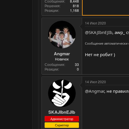
Сообщения
8,448
Решения
818
Реакции
1,168
14 Июл 2020
@SKAJIbnEJIb
, awp_ 
Сообщение автоматически
Angmar
Нет не робит )
Новичок
Сообщения
33
Реакции
0
14 Июл 2020
@Angmar
, не прави
SKAJIbnEJIb
Администратор
Скриптер