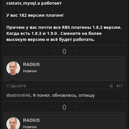
й
й
csstats_mysql.a работает
г
г
о
о
У вас 182 версии плагин!
л
л
Причем у вас почти все RBS плагины 1.8.2 версии.
о
о
Когда есть 1.8.3 и 1.9.0 . Смените на более
с
с
высокую версию и всё будет работать.
П
Н
0
о
е
з
г
RADIUS
и
а
Новичок
т
т
и
и
17 Дек 2019
#17
в
в
@admin646
, Я понял. обновлюсь, отпишу
н
н
ы
ы
П
Н
0
й
й
о
е
г
г
з
г
RADIUS
о
о
и
а
Новичок