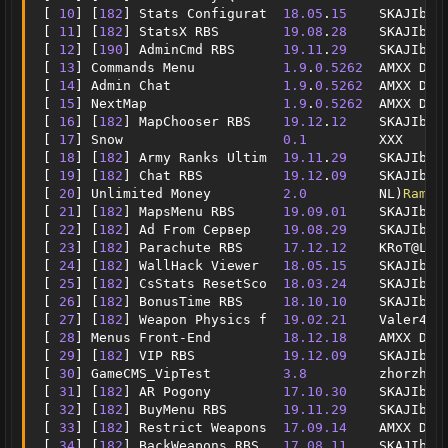
[
10
]
[
182
]
 Stats Configurat  
18.05
.
15
    SKAJIbnE
[
11
]
[
182
]
 StatsX RBS        
19.08
.
28
    SKAJIbnE
[
12
]
[
190
]
 AdminCmd RBS      
19.11
.
29
    SKAJIbnE
[
13
]
 Commands Menu           
1.9
.
0.5262
  AMXX Dev
[
14
]
 Admin Chat              
1.9
.
0.5262
  AMXX Dev
[
15
]
 NextMap                 
1.9
.
0.5262
  AMXX Dev
[
16
]
[
182
]
 MapChooser RBS    
19.12
.
12
    SKAJIbnE
[
17
]
 Snow                    
0.1
         XXX     
[
18
]
[
182
]
 Army Ranks Ultim  
19.11
.
29
    SKAJIbnE
[
19
]
[
182
]
 Chat RBS          
19.12
.
09
    SKAJIbnE
[
20
]
 Unlimited Money         
2.0
         NL
)
Ramon
[
21
]
[
182
]
 MapsMenu RBS      
19.09
.01
    SKAJIbnE
[
22
]
[
182
]
 Ad From Сервер    
19.08
.29
    SKAJIbnE
[
23
]
[
182
]
 Parachute RBS     
17.12
.12
    KRoT@L
/
J
[
24
]
[
182
]
 WallHack Viewer   
18.05
.15
    SKAJIbnE
[
25
]
[
182
]
 CsStats ResetSco  
18.03
.24
    SKAJIbnE
[
26
]
[
182
]
 BonusTime RBS     
18.10
.10
    SKAJIbnE
[
27
]
[
182
]
 Weapon Physics f  
19.02
.21
    Valer4 
&
[
28
]
 Menus Front
-
End         
18.12
.18
    AMXX Dev
[
29
]
[
182
]
 VIP RBS           
19.12
.09
    SKAJIbnE
[
30
]
 GameCMS_VipTest         
3.8
         zhorzh78
[
31
]
[
182
]
 AR Pogony         
17.10
.30
    SKAJIbnE
[
32
]
[
182
]
 BuyMenu RBS       
19.11
.29
    SKAJIbnE
[
33
]
[
182
]
 Restrict Weapons  
17.09
.14
    AMXX Dev
[
34
]
[
182
]
 BackWeapons RBS   
17.08
.11
    SKAJIbnE