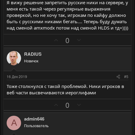
с
с
Я вижу решение запретить русские ники на сервере, у
меня есть такой через регулярные выражения
проверкой, но не хочу так, игрокам по кайфу должно
быть с русскими никами бегать.... Теперь буду думать
над сменой amxmodx потом над сменой HLDS и тд=))))
П
Н
0
о
е
з
г
RADIUS
и
а
Новичок
т
т
и
и
16 Дек 2019
#5
в
в
Тоже столкнулся с такой проблемой. Ники игроков в
н
н
веб части высвечиваются иероглифами
ы
ы
П
Н
й
й
0
о
е
г
г
з
г
о
о
admin646
A
и
а
л
л
Пользователь
т
т
о
о