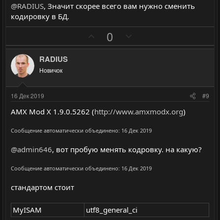
в
в
@RADIUS
, Значит скорее всего вам нужно сменить
н
н
кодировку в БД.
ы
ы
П
Н
й
й
0
о
е
г
г
з
г
о
о
RADIUS
и
а
л
л
Новичок
т
т
о
о
и
и
с
с
16 Дек 2019
#9
в
в
AMX Mod X 1.9.0.5262 (
http://www.amxmodx.org
)
н
н
ы
ы
Сообщение автоматически объединено:
16 Дек 2019
й
й
@admin646
, вот пробую менять кодровку. на какую?
г
г
о
о
Сообщение автоматически объединено:
16 Дек 2019
л
л
о
о
стандартом стоит
с
с
MyISAM
utf8_general_ci