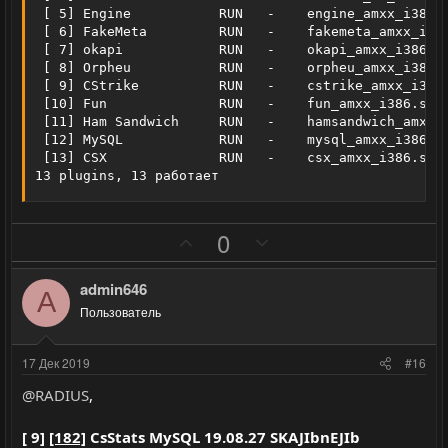
 [ 5] Engine           RUN   -    engine_amxx_i386  
 [ 6] FakeMeta         RUN   -    fakemeta_amxx_i3  
 [ 7] okapi            RUN   -    okapi_amxx_i386.  
 [ 8] Orpheu           RUN   -    orpheu_amxx_i386  
 [ 9] CStrike          RUN   -    cstrike_amxx_i38  
 [10] Fun              RUN   -    fun_amxx_i386.so  
 [11] Ham Sandwich     RUN   -    hamsandwich_amxx  
 [12] MySQL            RUN   -    mysql_amxx_i386.  
 [13] CSX              RUN   -    csx_amxx_i386.so  
13 plugins, 13 работает
П
Н
0
о
е
з
г
admin646
A
и
а
Пользователь
т
т
и
и
17 Дек 2019
#16
в
в
@RADIUS
,
н
н
ы
ы
[ 9]
[182]
CsStats MySQL 19.08.27 SKAJIbnEJIb