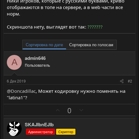
Ники игроков, которые с русскими буквами, криво
отображаются в топе на сервере, а в web части все
норм.
Скриншота нету, выглядят вот так:
???????
Сортировка по дате
Сортировка по голосам
admin646
A
Пользователь
6 Дек 2019
#2
@Doncadillac
, Может кодировку нужно поменять на
"latina1"?
П
Н
0
о
е
з
г
SKAJIbnEJIb
и
а
Администратор
Скриптер