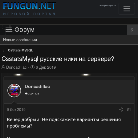
авторизация →
Форум
Новые сообщения
CsStats MySQL
CsstatsMysql русские ники на сервере?
А
Д
Doncadillac
6 Дек 2019
в
а
т
т
о
а
Doncadillac
р
н
Новичок
т
а
е
ч
м
а
6 Дек 2019
#1
ы
л
а
Вечер добрый! Не подскажите варианты решения
проблемы?