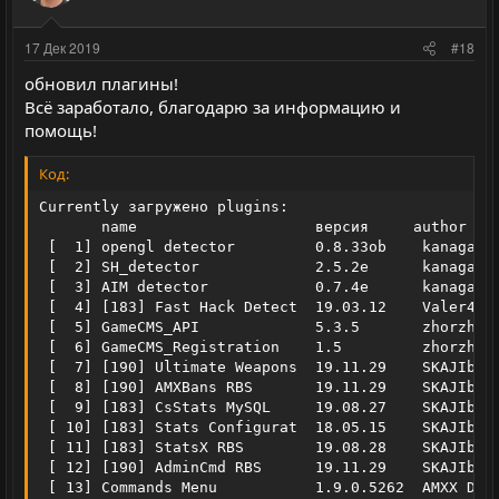
л
л
т
т
о
о
и
и
17 Дек 2019
#18
с
с
в
в
обновил плагины!
н
н
Всё заработало, благодарю за информацию и
ы
ы
помощь!
й
й
г
г
Код:
о
о
Currently загружено plugins:

л
л
       name                    версия     author    
 [  1] opengl detector         0.8.33ob    kanagava 
о
о
 [  2] SH_detector             2.5.2e      kanagava 
с
с
 [  3] AIM detector            0.7.4e      kanagava 
 [  4] [183] Fast Hack Detect  19.03.12    Valer4   
 [  5] GameCMS_API             5.3.5       zhorzh78 
 [  6] GameCMS_Registration    1.5         zhorzh78 
 [  7] [190] Ultimate Weapons  19.11.29    SKAJIbnEJ
 [  8] [190] AMXBans RBS       19.11.29    SKAJIbnEJ
 [  9] [183] CsStats MySQL     19.08.27    SKAJIbnEJ
 [ 10] [183] Stats Configurat  18.05.15    SKAJIbnEJ
 [ 11] [183] StatsX RBS        19.08.28    SKAJIbnEJ
 [ 12] [190] AdminCmd RBS      19.11.29    SKAJIbnEJ
 [ 13] Commands Menu           1.9.0.5262  AMXX Dev 