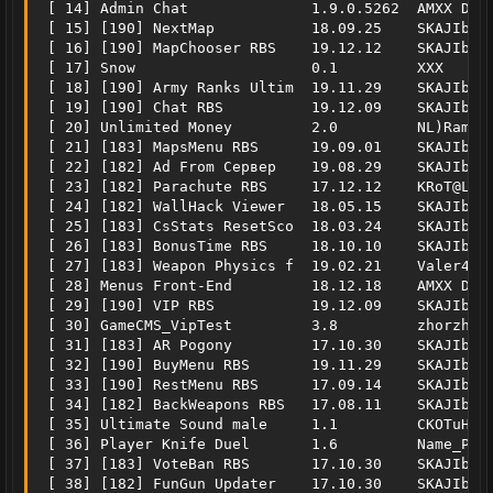
 [ 14] Admin Chat              1.9.0.5262  AMXX Dev 
 [ 15] [190] NextMap           18.09.25    SKAJIbnEJ
 [ 16] [190] MapChooser RBS    19.12.12    SKAJIbnEJ
 [ 17] Snow                    0.1         XXX      
 [ 18] [190] Army Ranks Ultim  19.11.29    SKAJIbnEJ
 [ 19] [190] Chat RBS          19.12.09    SKAJIbnEJ
 [ 20] Unlimited Money         2.0         NL)Ramon(
 [ 21] [183] MapsMenu RBS      19.09.01    SKAJIbnEJ
 [ 22] [182] Ad From Сервер    19.08.29    SKAJIbnEJ
 [ 23] [182] Parachute RBS     17.12.12    KRoT@L/JT
 [ 24] [182] WallHack Viewer   18.05.15    SKAJIbnEJ
 [ 25] [183] CsStats ResetSco  18.03.24    SKAJIbnEJ
 [ 26] [183] BonusTime RBS     18.10.10    SKAJIbnEJ
 [ 27] [183] Weapon Physics f  19.02.21    Valer4 & 
 [ 28] Menus Front-End         18.12.18    AMXX Dev 
 [ 29] [190] VIP RBS           19.12.09    SKAJIbnEJ
 [ 30] GameCMS_VipTest         3.8         zhorzh78 
 [ 31] [183] AR Pogony         17.10.30    SKAJIbnEJ
 [ 32] [190] BuyMenu RBS       19.11.29    SKAJIbnEJ
 [ 33] [190] RestMenu RBS      17.09.14    SKAJIbnEJ
 [ 34] [182] BackWeapons RBS   17.08.11    SKAJIbnEJ
 [ 35] Ultimate Sound male     1.1         CKOTuHA T
 [ 36] Player Knife Duel       1.6         Name_PKD 
 [ 37] [183] VoteBan RBS       17.10.30    SKAJIbnEJ
 [ 38] [182] FunGun Updater    17.10.30    SKAJIbnEJ