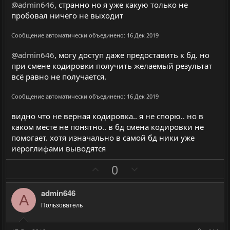
@admin646
, странно но я уже какую только не
н
н
пробовал ничего не выходит
ы
ы
й
й
Сообщение автоматически объединено:
16 Дек 2019
г
г
@admin646
, могу доступ даже предоставить к бд. но
о
о
при смене кодировки получить желаемый результат
л
л
всё равно не получается.
о
о
с
с
Сообщение автоматически объединено:
16 Дек 2019
видно что не верная кодировка.. я не спорю.. но в
каком месте не понятно.. в бд смена кодировки не
помогает. хотя изначально в самой бд ники уже
иероглифами выводятся
П
Н
0
о
е
з
г
admin646
A
и
а
Пользователь
т
т
и
и