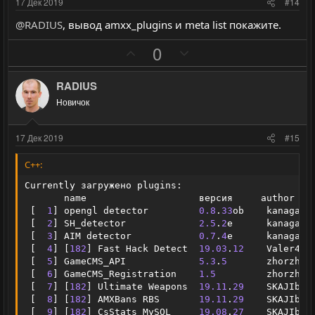
17 Дек 2019
#14
в
в
@RADIUS
, вывод amxx_plugins и meta list покажите.
н
н
ы
ы
П
Н
0
й
й
о
е
г
г
з
г
RADIUS
о
о
и
а
Новичок
л
л
т
т
о
о
и
и
17 Дек 2019
#15
с
с
в
в
н
н
C++:
ы
ы
Currently загружено plugins
:
й
й
       name                    версия     author    
[
1
]
 opengl detector         
0.8
.
33
ob    kanagava
г
г
[
2
]
 SH_detector             
2.5
.
2
e      kanagava
о
о
[
3
]
 AIM detector            
0.7
.
4
e      kanagava
л
л
[
4
]
[
182
]
 Fast Hack Detect  
19.03
.
12
    Valer4  
[
5
]
 GameCMS_API             
5.3
.
5
       zhorzh78
о
о
[
6
]
 GameCMS_Registration    
1.5
         zhorzh78
с
с
[
7
]
[
182
]
 Ultimate Weapons  
19.11
.
29
    SKAJIbnE
[
8
]
[
182
]
 AMXBans RBS       
19.11
.
29
    SKAJIbnE
[
9
]
[
182
]
 CsStats MySQL     
19.08
.
27
    SKAJIbnE