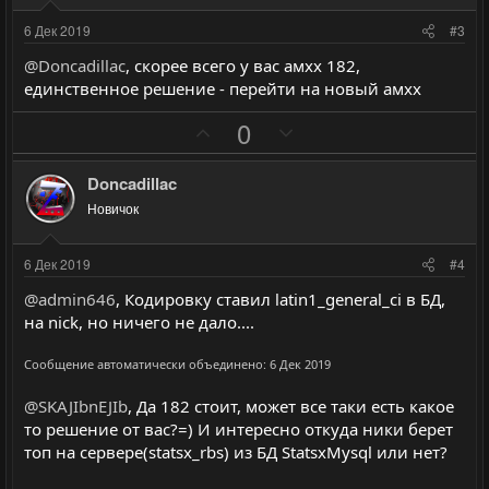
т
т
и
и
6 Дек 2019
#3
в
в
@Doncadillac
, скорее всего у вас амхх 182,
н
н
единственное решение - перейти на новый амхх
ы
ы
П
Н
й
й
0
о
е
г
г
з
г
о
о
Doncadillac
и
а
л
л
Новичок
т
т
о
о
и
и
с
с
6 Дек 2019
#4
в
в
@admin646
, Кодировку ставил latin1_general_ci в БД,
н
н
на nick, но ничего не дало....
ы
ы
й
й
Сообщение автоматически объединено:
6 Дек 2019
г
г
@SKAJIbnEJIb
, Да 182 стоит, может все таки есть какое
о
о
то решение от вас?=) И интересно откуда ники берет
л
л
топ на сервере(statsx_rbs) из БД StatsxMysql или нет?
о
о