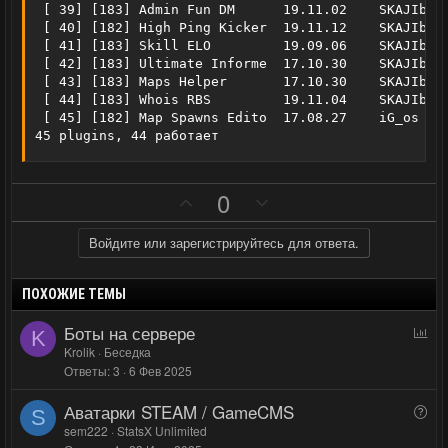
 [ 39] [183] Admin Fun DM      19.11.02    SKAJIbnEJ
 [ 40] [182] High Ping Kicker  19.11.12    SKAJIbnEJ
 [ 41] [183] Skill ELO         19.09.06    SKAJIbnEJ
 [ 42] [183] Ultimate Informe  17.10.30    SKAJIbnEJ
 [ 43] [183] Maps Helper       17.10.30    SKAJIbnEJ
 [ 44] [183] Whois RBS         19.11.04    SKAJIbnEJ
 [ 45] [182] Map Spawns Edito  17.08.27    iG_os & S
45 plugins, 44 работает
П
Н
0
о
е
з
г
Войдите или зарегистрируйтесь для ответа.
и
а
т
т
ПОХОЖИЕ ТЕМЫ
и
и
Боты на сервере
О
K
в
в
п
Krolik
Беседка
н
н
Ответы
3
6 Фев 2025
р
ы
ы
о
Аватарки STEAM / GameCMS
й
й
В
с
S
о
sem222
StatsX Unlimited
г
г