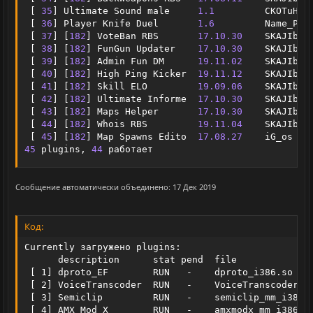
[
35
]
 Ultimate Sound male     
1.1
         CKOTuHA 
[
36
]
 Player Knife Duel       
1.6
         Name_PKD
[
37
]
[
182
]
 VoteBan RBS       
17.10
.30
    SKAJIbnE
[
38
]
[
182
]
 FunGun Updater    
17.10
.30
    SKAJIbnE
[
39
]
[
182
]
 Admin Fun DM      
19.11
.02
    SKAJIbnE
[
40
]
[
182
]
 High Ping Kicker  
19.11
.12
    SKAJIbnE
[
41
]
[
182
]
 Skill ELO         
19.09
.06
    SKAJIbnE
[
42
]
[
182
]
 Ultimate Informe  
17.10
.30
    SKAJIbnE
[
43
]
[
182
]
 Maps Helper       
17.10
.30
    SKAJIbnE
[
44
]
[
182
]
 Whois RBS         
19.11
.04
    SKAJIbnE
[
45
]
[
182
]
 Map Spawns Edito  
17.08
.27
    iG_os 
&
45
 plugins
,
44
 работает
Сообщение автоматически объединено:
17 Дек 2019
Код:
Currently загружено plugins:

      description      stat pend  file              
 [ 1] dproto_EF        RUN   -    dproto_i386.so    
 [ 2] VoiceTranscoder  RUN   -    VoiceTranscoder.  
 [ 3] Semiclip         RUN   -    semiclip_mm_i386  
 [ 4] AMX Mod X        RUN   -    amxmodx_mm_i386.  