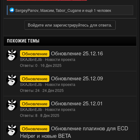
Р
SergeyPanov
,
Максим
,
Tabor_Cugane
и ещё 1 человек
е
а
к
Войдите или зарегистрируйтесь для ответа.
ц
и
и
ПОХОЖИЕ ТЕМЫ
:
Обновление 25.12.16
Обновление
SKAJIbnEJIb
Новости проекта
Ответы
0
16 Дек 2025
Обновление 25.12.09
Обновление
SKAJIbnEJIb
Новости проекта
Ответы
24
24 Дек 2025
Обновление 25.12.01
Обновление
SKAJIbnEJIb
Новости проекта
Ответы
8
8 Дек 2025
Обновление плагинов для ECD
Обновление
Helper и новые BETA