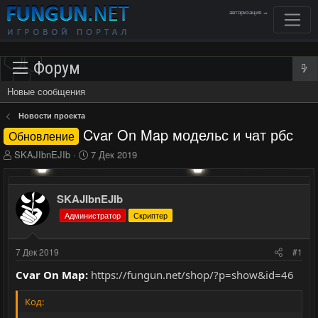
авторизация →
Форум
Новые сообщения
Новости проекта
Cvar On Map модельс и чат рбс
Обновление
А
Д
SKAJIbnEJIb
7 Дек 2019
в
а
т
т
о
а
SKAJIbnEJIb
р
н
Администратор
Скриптер
т
а
е
ч
м
а
7 Дек 2019
#1
ы
л
а
Cvar On Map:
https://fungun.net/shop/?p=show&id=46
Код: