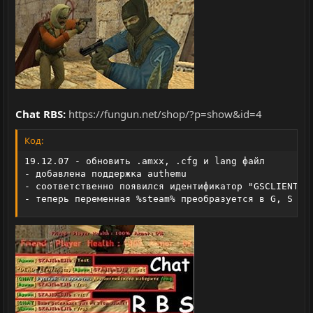
Chat RBS:
https://fungun.net/shop/?p=show&id=4
Код:
19.12.07 - обновить .amxx, .cfg и lang файл

- добавлена поддержка authemu

- соответственно появился идентификатор "GSCLIENT" (
- теперь переменная %steam% преобразуется в G, S и 