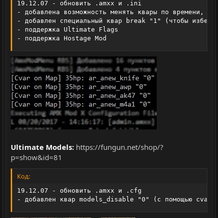
19.12.07 - обновить .amxx и .ini

- добавлена возможность менять квары по времени, нап
- добавлен специальный квар break "1" (чтобы избежат
- поддержка Ultimate Flags

- поддержка Hostage Mod
Ultimate Models:
https://fungun.net/shop/?
p=show&id=81
Код:
19.12.07 - обновить .amxx и .cfg

- добавлен квар models_disable "0" (с помощью cvar_