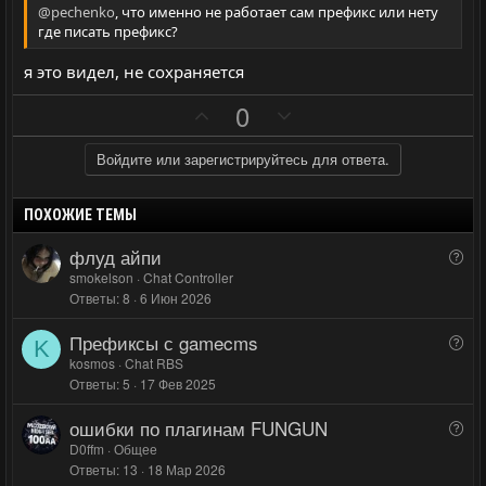
л
л
@pechenko
, что именно не работает сам префикс или нету
где писать префикс?
о
о
с
с
я это видел, не сохраняется
П
Н
0
о
е
з
г
Войдите или зарегистрируйтесь для ответа.
и
а
т
т
ПОХОЖИЕ ТЕМЫ
и
и
флуд айпи
В
в
в
о
smokelson
Chat Controller
н
н
Ответы
8
6 Июн 2026
п
ы
ы
р
Префиксы с gamecms
й
й
В
о
K
о
kosmos
Chat RBS
г
г
с
Ответы
5
17 Фев 2025
п
о
о
р
л
л
ошибки по плагинам FUNGUN
В
о
о
о
о
D0ffm
Общее
с
с
с
Ответы
13
18 Мар 2026
п