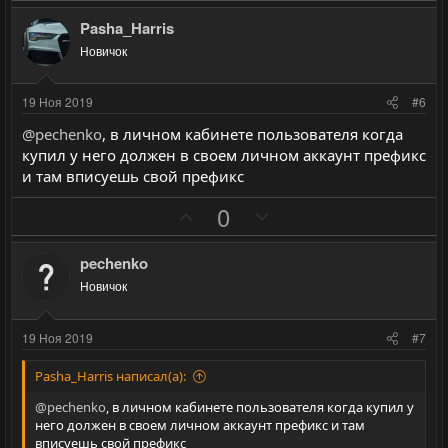
о
е
з
г
Pasha_Harris
и
а
Новичок
т
т
и
и
19 Ноя 2019
#6
в
в
@pechenko
, в личном кабинете пользователя когда
н
н
купил у него должен в своем личном аккаунт префикс
ы
ы
и там вписуешь свой префикс
й
й
П
Н
0
г
г
о
е
о
о
з
г
л
л
pechenko
и
а
о
о
Новичок
т
т
с
с
и
и
19 Ноя 2019
#7
в
в
н
н
Pasha_Harris написал(а):
ы
ы
@pechenko
, в личном кабинете пользователя когда купил у
й
й
него должен в своем личном аккаунт префикс и там
вписуешь свой префикс