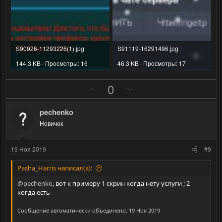
S90926-11293226(1).jpg
S91119-16291496.jpg
144.3 KB · Просмотры: 16
46.3 KB · Просмотры: 17
П
Н
0
о
е
з
г
pechenko
и
а
Новичок
т
т
и
и
19 Ноя 2019
#9
в
в
н
н
Pasha_Harris написал(а):
ы
ы
@pechenko
, вот к примеру 1 скрин когда нету услуги ; 2
й
й
когда есть
г
г
Сообщение автоматически объединено:
19 Ноя 2019
о
о