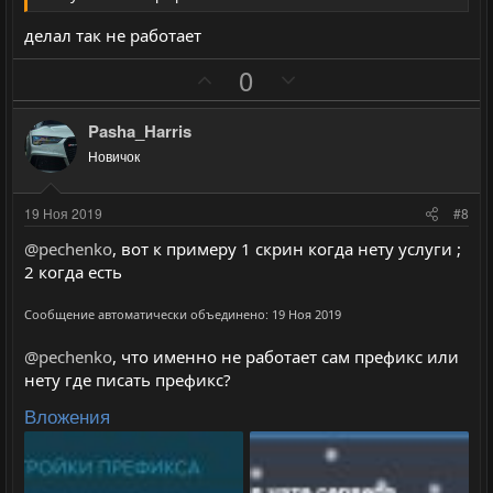
г
г
о
о
делал так не работает
л
л
П
Н
0
о
о
о
е
с
с
з
г
Pasha_Harris
и
а
Новичок
т
т
и
и
19 Ноя 2019
#8
в
в
@pechenko
, вот к примеру 1 скрин когда нету услуги ;
н
н
2 когда есть
ы
ы
й
й
Сообщение автоматически объединено:
19 Ноя 2019
г
г
@pechenko
, что именно не работает сам префикс или
о
о
нету где писать префикс?
л
л
Вложения
о
о
с
с