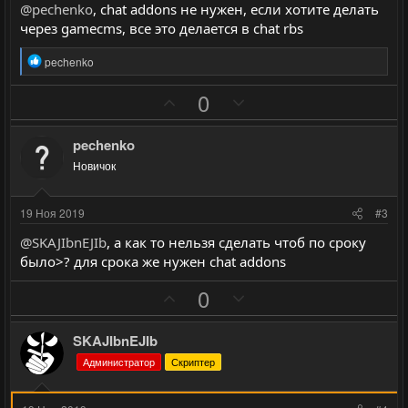
@pechenko
, chat addons не нужен, если хотите делать
через gamecms, все это делается в chat rbs
Р
pechenko
е
а
П
Н
0
к
о
е
ц
и
з
г
pechenko
и
и
а
:
Новичок
т
т
и
и
19 Ноя 2019
#3
в
в
@SKAJIbnEJIb
, а как то нельзя сделать чтоб по сроку
н
н
было>? для срока же нужен chat addons
ы
ы
П
Н
й
й
0
о
е
г
г
з
г
о
о
SKAJIbnEJIb
и
а
л
л
Администратор
Скриптер
т
т
о
о
и
и
с
с