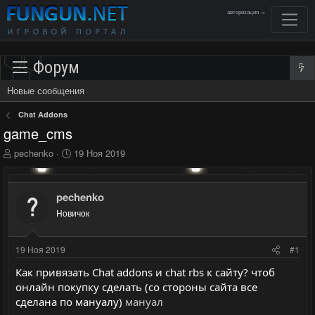
авторизация →
Форум
Новые сообщения
Chat Addons
game_cms
А
Д
pechenko
19 Ноя 2019
в
а
т
т
о
а
pechenko
р
н
Новичок
т
а
е
ч
м
а
19 Ноя 2019
#1
ы
л
а
Как привязать Chat addons и chat rbs к сайту? чтоб
онлайн покупку сделать (со стороны сайта все
сделана по мануалу)
мануал