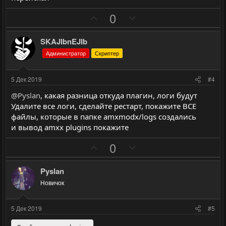
г
г
П
Н
0
о
о
о
е
л
л
з
г
SKAJIbnEJIb
о
о
и
а
с
с
Администратор
Скриптер
т
т
и
и
5 Дек 2019
#4
в
в
@Pyslan
, какая разница откуда плагин, логи будут
н
н
Удалите все логи, сделайте рестарт, покажите ВСЕ
ы
ы
файлы, которые в папке amxmodx/logs создались
й
й
и вывод amxx plugins покажите
г
г
П
Н
0
о
о
о
е
л
л
з
г
Pyslan
о
о
и
а
с
с
Новичок
т
т
и
и
5 Дек 2019
#5
в
в