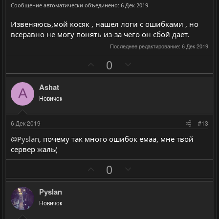
ы
ы
Сообщение автоматически объединено:
6 Дек 2019
й
й
г
г
Извеняюсь,мой косяк , нашел логи с ошибками , но
о
о
всеравно не могу понять из-за чего он сбой дает.
л
л
Последнее редактирование:
6 Дек 2019
о
о
П
Н
0
с
с
о
е
з
г
Ashat
A
и
а
Новичок
т
т
и
и
6 Дек 2019
#13
в
в
@Pyslan
, почему так много ошибок емаа, мне твой
н
н
сервер жаль(
ы
ы
П
Н
й
й
0
о
е
г
г
з
г
о
о
Pyslan
и
а
л
л
Новичок
т
т
о
о