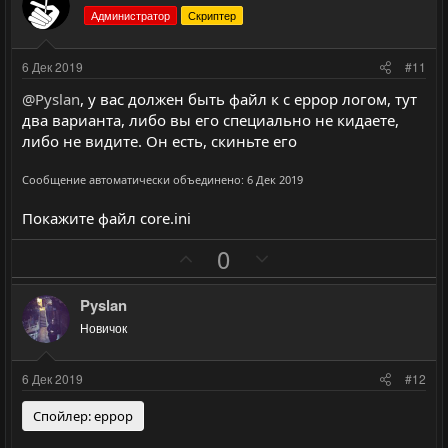
и
а
с
с
Администратор
Скриптер
т
т
и
и
6 Дек 2019
#11
в
в
@Pyslan
, у вас должен быть файл к с еррор логом, тут
н
н
два варианта, либо вы его специально не кидаете,
ы
ы
либо не видите. Он есть, скиньте его
й
й
г
г
Сообщение автоматически объединено:
6 Дек 2019
о
о
Покажите файл core.ini
л
л
о
о
П
Н
0
с
с
о
е
з
г
Pyslan
и
а
Новичок
т
т
и
и
6 Дек 2019
#12
в
в
н
н
Спойлер:
еррор