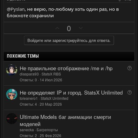
в
в
@Pyslan
, не верю, по-любому хоть один раз, но в
н
н
блокноте сохранили
ы
ы
П
Н
й
й
0
о
е
г
г
з
г
о
о
Войдите или зарегистрируйтесь для ответа.
и
а
л
л
т
т
о
о
ПОХОЖИЕ ТЕМЫ
и
и
с
с
Не правильное отображение /me и /hp
В
в
в
о
diaspara93
StatsX RBS
н
н
Ответы
0
14 Июл 2026
п
ы
ы
р
Не определяет IP и город. StatsX Unlimited
й
й
В
о
о
toleanero1
StatsX Unlimited
г
г
с
Ответы
4
20 Мар 2026
п
о
о
р
л
л
Ultimate Models баг анимации смерти
о
о
о
моделей
с
с
с
sanecka
Багрепорты
Ответы
2
25 Фев 2026