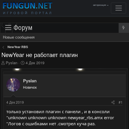
авторизация →
Форум
Новые сообщения
NewYear RBS
NewYear не работает плагин
А
Д
Pyslan
4 Дек 2019
в
а
т
т
о
а
Pyslan
р
н
Новичок
т
а
е
ч
м
а
4 Дек 2019
#1
ы
л
а
только установил плагин с панели , и в консоли
"unknown unknown unknown newyear_rbs.amx error
"Логов с ошибками нет .смотрел куча раз.