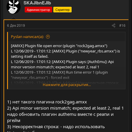
з
г
SKAJIbnEJIb
и
а
Администратор
Скриптер
т
т
и
и
6 Дек 2019
#16
в
в
н
н
Pyslan написал(а):
ы
ы
[AMXX] Plugin file open error (plugin "rock2gag.amxx")
й
й
L 12/06/2019 - 17:01:12: [AMXX] Plugin ("newyear_rbs.amxx") is
setting itself as failed.
г
г
L 12/06/2019 - 17:01:12: [AMXX] Plugin says: [AuthEmu]: Api
о
о
minor version mismatch; expected at least 2, real 1
л
л
L 12/06/2019 - 17:01:12: [AMXX] Run time error 1 (plugin
"newyear_rbs.amxx") - forced exit
о
о
L 12/06/2019 - 17:01:12: [Chat Addons] Некорректная строка:
Нажмите для раскрытия...
с
с
L 12/06/2019 - 17:01:13: [Ultimate Weapons] Не корректная
строка:
L 12/06/2019 - 17:01:14: [AmxModMenu RBS] menufront.amxx
1) нет такого плагина rock2gag.amxx
запущен! Останавливаем аналогичный плагин
2) Api minor version mismatch; expected at least 2, real 1
menufront.amxx
надо обновить плагин authemu вместе с реапи и
L 12/06/2019 - 17:01:14: [Chat Addons] Ошибка! Не указана ни
в одной строке переменная %addons% в файле chat_rbs.ini
ргейм
3) Некорректная строка: - надо использовать