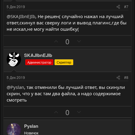
о
о
и
и
5 Дек 2019
#7
с
с
в
в
@SKAJIbnEJIb
, Не решен( случайно нажал на лучший
н
н
ответ,скинул вас сверху логи и вывод плагинс,где бы
ы
ы
не искал,не могу найти ошибку(
й
й
П
Н
0
г
г
о
е
о
о
з
г
л
л
SKAJIbnEJIb
и
а
о
о
Администратор
Скриптер
т
т
с
с
и
и
5 Дек 2019
#8
в
в
@Pyslan
, так отменили бы лучший ответ, вы скинули
н
н
скрин, что у вас там два файла, а надо содержимое
ы
ы
смотреть
й
й
П
Н
0
г
г
о
е
о
о
з
г
л
л
Pyslan
и
а
о
о
Новичок