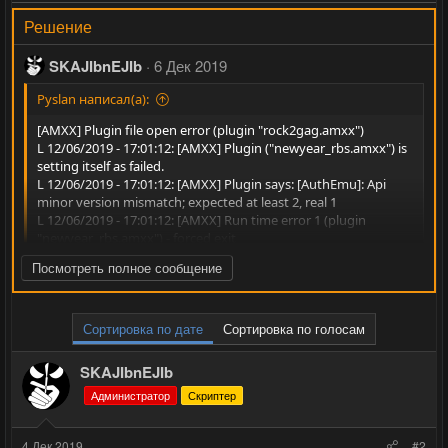
Решение
SKAJIbnEJIb
6 Дек 2019
Pyslan написал(а):
[AMXX] Plugin file open error (plugin "rock2gag.amxx")
L 12/06/2019 - 17:01:12: [AMXX] Plugin ("newyear_rbs.amxx") is
setting itself as failed.
L 12/06/2019 - 17:01:12: [AMXX] Plugin says: [AuthEmu]: Api
minor version mismatch; expected at least 2, real 1
L 12/06/2019 - 17:01:12: [AMXX] Run time error 1 (plugin
"newyear_rbs.amxx") - forced exit
L 12/06/2019 - 17:01:12: [Chat Addons] Некорректная строка:
Нажмите для раскрытия...
Посмотреть полное сообщение
L 12/06/2019 - 17:01:13: [Ultimate Weapons] Не корректная
строка:
L 12/06/2019 - 17:01:14: [AmxModMenu RBS] menufront.amxx
1) нет такого плагина rock2gag.amxx
запущен! Останавливаем аналогичный плагин
Сортировка по дате
Сортировка по голосам
2) Api minor...
menufront.amxx
L 12/06/2019 - 17:01:14: [Chat Addons] Ошибка! Не указана ни
SKAJIbnEJIb
в одной строке переменная %addons% в файле chat_rbs.ini
Администратор
Скриптер
4 Дек 2019
#2