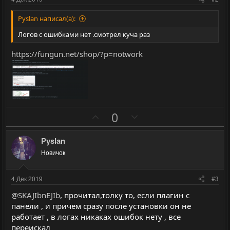
Pyslan написал(а):
Логов с ошибками нет .смотрел куча раз
https://fungun.net/shop/?p=notwork
П
Н
0
о
е
з
г
Pyslan
и
а
Новичок
т
т
и
и
4 Дек 2019
#3
в
в
@SKAJIbnEJIb
, прочитал,толку то, если плагин с
н
н
панели , и причем сразу после установки он не
ы
ы
работает , в логах никаках ошибок нету , все
й
й
переискал