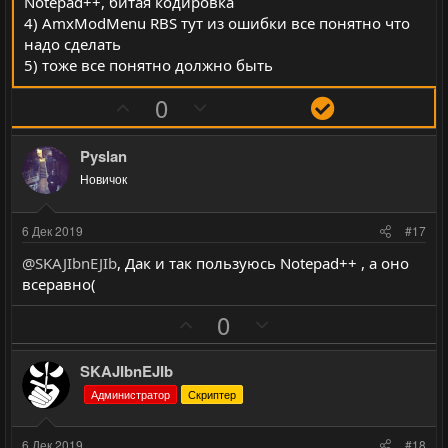
Notepad++, битая кодировка
4) AmxModMenu RBS тут из ошибки все понятно что
надо сделать
5) тоже все понятно должно быть
П
Н
Р
0
о
е
е
з
г
ш
Pyslan
и
а
е
Новичок
т
т
н
и
и
и
6 Дек 2019
#17
в
в
е
@SKAJIbnEJIb
, Дак и так пользуюсь Notepad++ , а оно
н
н
всеравно(
ы
ы
й
й
П
Н
0
г
г
о
е
о
о
з
г
SKAJIbnEJIb
л
л
и
а
Администратор
Скриптер
о
о
т
т
с
с
и
и
6 Дек 2019
#18