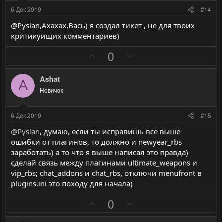
и
и
с
с
6 Дек 2019
#14
в
в
@Pyslan,Ахахах,Вась) я создал тикет , не для твоих
н
н
критикуищих комментариев)
ы
ы
П
Н
й
й
0
о
е
г
г
з
г
о
о
Ashat
A
и
а
л
л
Новичок
т
т
о
о
и
и
с
с
6 Дек 2019
#15
в
в
@Pyslan
, думаю, если ты исправишь все выше
н
н
ошибки от плагинов, то должно и newyear_rbs
ы
ы
заработать) а то что я выше написал это правда)
й
й
сделай связь между плагинами ultimate_weapons и
г
г
vip_rbs; chat_addons и chat_rbs, отключи menufront в
о
о
plugins.ini это походу для начала)
л
л
П
Н
0
о
о
о
е
с
с