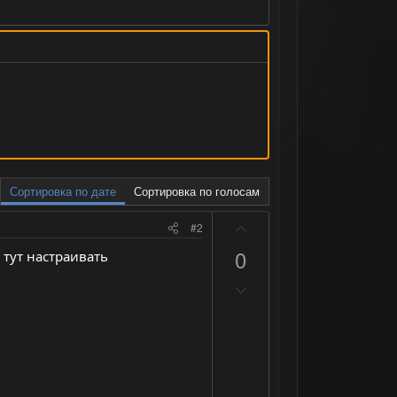
Сортировка по дате
Сортировка по голосам
П
#2
о
0
 тут настраивать
з
Н
и
е
т
г
и
а
в
т
н
и
ы