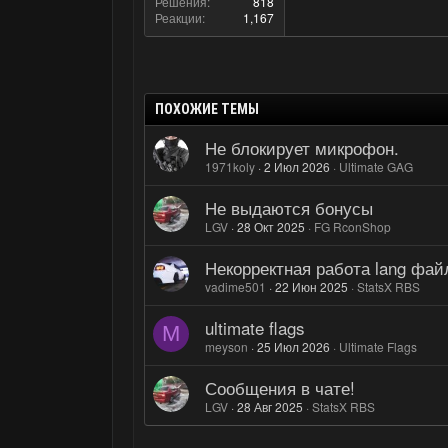
Решения
818
Реакции
1,167
ПОХОЖИЕ ТЕМЫ
Не блокирует микрофон.
1971koly
2 Июл 2026
Ultimate GAG
Не выдаются бонусы
LGV
28 Окт 2025
FG RconShop
Некорректная работа lang фай
vadime501
22 Июн 2025
StatsX RBS
ultimate flags
M
meyson
25 Июл 2026
Ultimate Flags
Сообщения в чате!
LGV
28 Авг 2025
StatsX RBS