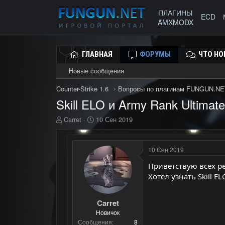
ПЛАГИНЫ
ECD
AMXMODX
ГЛАВНАЯ
ФОРУМЫ
ЧТО НО
Новые сообщения
Counter-Strike 1.6
Вопросы по плагинам FUNGUN.NE
Skill ELO и Army Rank Ultimate
А
Д
Carret
10 Сен 2019
в
а
т
т
о
а
10 Сен 2019
р
н
т
а
Приветствую всех ре
е
ч
Хотел узнать Skill E
м
а
ы
л
а
Carret
Новичок
Сообщения
8