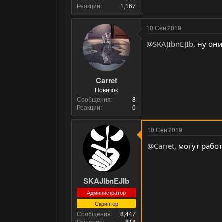
Реакции
1,167
10 Сен 2019
@SKAJIbnEJIb
, ну он
Carret
Новичок
Сообщения
8
Реакции
0
10 Сен 2019
@Carret
, могут рабо
SKAJIbnEJIb
Администратор
Скриптер
Сообщения
8,447
Решения
818