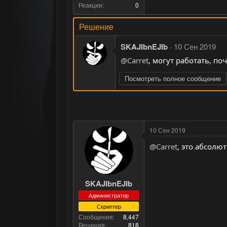
Реакции
0
Решение
SKAJIbnEJIb
10 Сен 2019
@Carret
, могут работать, по
Посмотреть полное сообщение
10 Сен 2019
@Carret
, это абсолю
SKAJIbnEJIb
Администратор
Скриптер
Сообщения
8,447
Решения
818