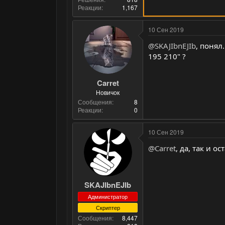
Реакции
1,167
10 Сен 2019
@SKAJIbnEJIb
, понял
195 210" ?
Carret
Новичок
Сообщения
8
Реакции
0
10 Сен 2019
@Carret
, да, так и о
SKAJIbnEJIb
Администратор
Скриптер
Сообщения
8,447