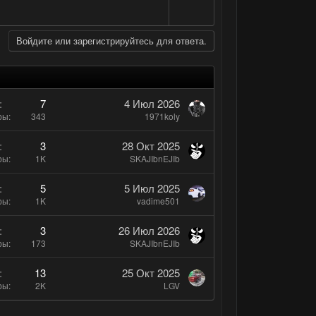
и
ы
с
в
й
н
г
Войдите или зарегистрируйтесь для ответа.
ы
о
й
л
г
о
о
с
7
4 Июл 2026
л
ры
343
1971koly
о
3
28 Окт 2025
с
ры
1K
SKAJIbnEJIb
5
5 Июл 2025
ры
1K
vadime501
3
26 Июл 2026
ры
173
SKAJIbnEJIb
13
25 Окт 2025
ры
2K
LGV