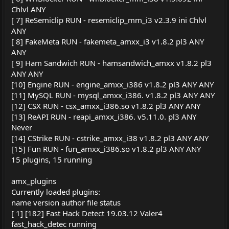
Chlvl ANY
[ 7] ReSemiclip RUN - resemiclip_mm_i3 v2.3.9 ini Chlvl
ANY
[ 8] FakeMeta RUN - fakemeta_amxx_i3 v1.8.2 pl3 ANY
ANY
[ 9] Ham Sandwich RUN - hamsandwich_amxx v1.8.2 pl3
ANY ANY
[10] Engine RUN - engine_amxx_i386 v1.8.2 pl3 ANY ANY
[11] MySQL RUN - mysql_amxx_i386. v1.8.2 pl3 ANY ANY
[12] CSX RUN - csx_amxx_i386.so v1.8.2 pl3 ANY ANY
[13] ReAPI RUN - reapi_amxx_i386. v5.11.0. pl3 ANY
Never
[14] CStrike RUN - cstrike_amxx_i38 v1.8.2 pl3 ANY ANY
[15] Fun RUN - fun_amxx_i386.so v1.8.2 pl3 ANY ANY
15 plugins, 15 running
amx_plugins
Currently loaded plugins:
name version author file status
[ 1] [182] Fast Hack Detect 19.03.12 Valer4
fast_hack_detec running