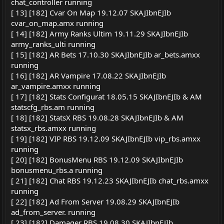
chat_controller running
[ 13] [182] Cvar On Map 19.12.07 SKAJIbnEJIb
cvar_on_map.amx running
[ 14] [182] Army Ranks Ultim 19.11.29 SKAJIbnEJIb
army_ranks_ulti running
[ 15] [182] AR Bets 17.10.30 SKAJIbnEJIb ar_bets.amxx
running
[ 16] [182] AR Vampire 17.08.22 SKAJIbnEJIb
ar_vampire.amxx running
[ 17] [182] Stats Configurat 18.05.15 SKAJIbnEJIb & AM
statscfg_rbs.am running
[ 18] [182] StatsX RBS 19.08.28 SKAJIbnEJIb & AM
statsx_rbs.amxx running
[ 19] [182] VIP RBS 19.12.09 SKAJIbnEJIb vip_rbs.amxx
running
[ 20] [182] BonusMenu RBS 19.12.09 SKAJIbnEJIb
bonusmenu_rbs.a running
[ 21] [182] Chat RBS 19.12.23 SKAJIbnEJIb chat_rbs.amxx
running
[ 22] [182] Ad From Server 19.08.29 SKAJIbnEJIb
ad_from_server. running
[ 23] [182] Damager RBS 19.08.30 SKAJIbnEJIb