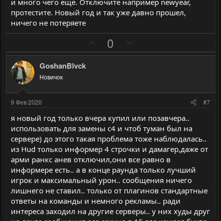
и много чего еще. Отключите например newyear,
й
й
протестите. Новый год и так уже давно прошел,
г
г
ничего не потеряете
о
о
П
Н
0
л
л
о
е
о
о
з
г
GoshanBlvck
с
с
и
а
Новичок
т
т
и
и
9 Фев 2020
#7
в
в
я новый год только вчера купил или позавчера..
н
н
использовать для замены с4 и чтоб туман был на
ы
ы
сервере) до этого такая проблема тоже наблюдалась..
й
й
из Hud только информер 4 строчки и дамагер,даже от
г
г
арми ранкс анев отключил,они все равно в
о
о
информере есть.. а в конце раунда только лучший
л
л
игрок и максимальный урон.. сообщения ничего
лишнего не ставил.. только от плагинов стандартные
о
о
ответы на команды и немного рекламы.. ради
с
с
интереса заходил на другие серверы.. у них худы друг