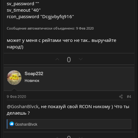
sv_password ""
sv_timeout "40"
rcon_password "Dcgjvbyfq916"
Сообщение автоматически объединено:
9 Фев 2020
может у меня с рейтами чего не так.. выручайте
народ!)
П
Н
0
о
е
з
г
Soap232
и
а
Новичок
т
т
и
и
9 Фев 2020
#4
в
в
@GoshanBlvck
, не показуй свой RCON никому ) Что ты
н
н
делаешь ?
ы
ы
й
й
Р
GoshanBlvck
е
г
г
а
П
Н
0