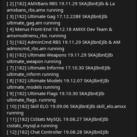
[ 2] [182] AMXBans RBS 19.11.29 SKAJIbnEJIb & La
amxbans_rbs.amx running
[ 3] [182] Ultimate Gag 17.12.22BE SKAJIbnEJIb
ultimate_gag.am running
[ 4] Menus Front-End 18.12.18 AMXX Dev Team &
amxmodmenu_rbs. running
[ 5] [182] AdminCmd RBS 19.11.29 SKAJIbnEJIb & AM
admincmd_rbs.am running
[ 6] [182] Ultimate Weapons 19.11.29 SKAJIbnEJIb
ultimate_weapon running
[ 7] [182] Ultimate Informe 17.10.30 SKAJIbnEJIb
ultimate_inform running
[ 8] [182] Ultimate Models 19.12.07 SKAJIbnEJIb
ultimate_models running
[ 9] [182] Ultimate Flags 19.10.30 SKAJIbnEJIb
ultimate_flags. running
[ 10] [182] Skill ELO 19.09.06 SKAJIbnEJIb skill_elo.amxx
running
[ 11] [182] CsStats MySQL 19.08.27 SKAJIbnEJIb
csstats_mysql.a running
[ 12] [182] Chat Controller 19.08.28 SKAJIbnEJIb