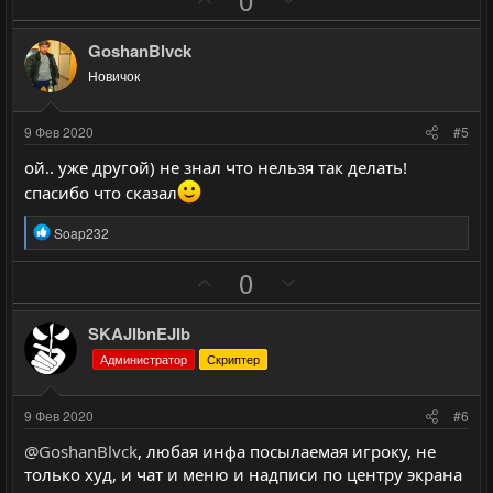
о
о
к
о
е
ц
л
л
и
з
г
GoshanBlvck
о
о
и
и
а
:
Новичок
с
с
т
т
и
и
9 Фев 2020
#5
в
в
ой.. уже другой) не знал что нельзя так делать!
н
н
спасибо что сказал
ы
ы
й
й
Р
Soap232
е
г
г
а
П
Н
0
о
о
к
о
е
ц
л
л
и
з
г
о
о
SKAJIbnEJIb
и
и
а
:
с
с
Администратор
Скриптер
т
т
и
и
9 Фев 2020
#6
в
в
@GoshanBlvck
, любая инфа посылаемая игроку, не
н
н
только худ, и чат и меню и надписи по центру экрана
ы
ы