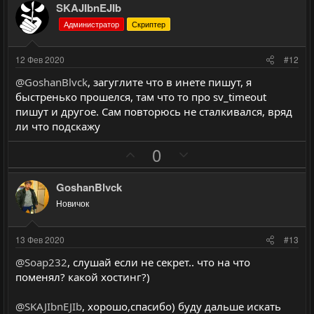
з
г
SKAJIbnEJIb
и
а
Администратор
Скриптер
т
т
и
и
12 Фев 2020
#12
в
в
@GoshanBlvck
, загуглите что в инете пишут, я
н
н
быстренько прошелся, там что то про sv_timeout
ы
ы
пишут и другое. Сам повторюсь не сталкивался, вряд
й
й
ли что подскажу
г
г
П
Н
0
о
о
о
е
л
л
з
г
GoshanBlvck
о
о
и
а
с
с
Новичок
т
т
и
и
13 Фев 2020
#13
в
в
@Soap232
, слушай если не секрет.. что на что
н
н
поменял? какой хостинг?)
ы
ы
й
й
@SKAJIbnEJIb
, хорошо,спасибо) буду дальше искать