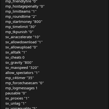
mp_friendlyfire "0"
mp_hostagepenalty "0"
mp_limitteams "1"
mp_roundtime "2"
mp_startmoney "800"
mp_timelimit "30"
mp_tkpunish "0"
sv_airaccelerate "10"
sv_allowdownload "1"
sv_allowupload "0"
sv_alltalk "1"
sv_cheats 0
sv_gravity "800"
sv_maxspeed "320"
allow_spectators "1"
mp_c4timer "35"
mp_forcechasecam "0"
mp_logmessages 1
pausable "0"
sv_proxies "1"
sv_unlag "1"
sv_voicequality "5"