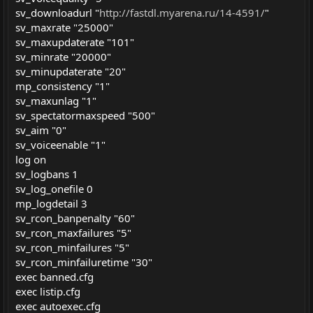
sv_downloadurl "
http://fastdl.myarena.ru/14-4591/
"
sv_maxrate "25000"
sv_maxupdaterate "101"
sv_minrate "20000"
sv_minupdaterate "20"
mp_consistency "1"
sv_maxunlag "1"
sv_spectatormaxspeed "500"
sv_aim "0"
sv_voiceenable "1"
log on
sv_logbans 1
sv_log_onefile 0
mp_logdetail 3
sv_rcon_banpenalty "60"
sv_rcon_maxfailures "5"
sv_rcon_minfailures "5"
sv_rcon_minfailuretime "30"
exec banned.cfg
exec listip.cfg
exec autoexec.cfg