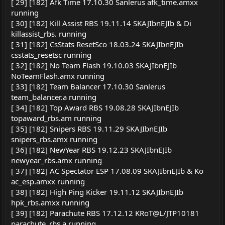
[ 29] [182] Afk Time 17.10.30 Sanlerus afk_time.amxx
running
[ 30] [182] Kill Assist RBS 19.11.14 SKAJIbnEJIb & Di
killassist_rbs. running
[ 31] [182] CsStats ResetSco 18.03.24 SKAJIbnEJIb
csstats_resetsc running
[ 32] [182] No Team Flash 19.10.03 SKAJIbnEJIb
NoTeamFlash.amx running
[ 33] [182] Team Balancer 17.10.30 Sanlerus
team_balancer.a running
[ 34] [182] Top Award RBS 19.08.28 SKAJIbnEJIb
topaward_rbs.am running
[ 35] [182] Snipers RBS 19.11.29 SKAJIbnEJIb
snipers_rbs.amx running
[ 36] [182] NewYear RBS 19.12.23 SKAJIbnEJIb
newyear_rbs.amx running
[ 37] [182] AC Spectator ESP 17.08.09 SKAJIbnEJIb & Ko
ac_esp.amxx running
[ 38] [182] High Ping Kicker 19.11.12 SKAJIbnEJIb
hpk_rbs.amxx running
[ 39] [182] Parachute RBS 17.12.12 KRoT@L/JTP10181
parachute_rbs.a running