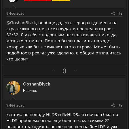
т
т
и
и
9 Фев 2020
#8
в
в
@GoshanBlvck
, вообще да, есть сервера где места на
н
н
экране живого нет, все в худах и прочем, и играет
ы
ы
32/32. Я у себя с подобным не сталкивался никогда,
й
й
мож кто отпишет. Помню были плагины на хлдс,
г
г
которые как бы не кикают за это игрока. Может быть
о
о
подобное в рехлдс уже сделано, в общем отпишитесь
л
л
кто шарит
о
о
П
Н
0
с
с
о
е
з
г
GoshanBlvck
и
а
Новичок
т
т
и
и
9 Фев 2020
#9
в
в
кстати.. по поводу HLDS и ReHLDS.. я сначала был на
н
н
HLDS проблема была еще больше.. максимум 22
ы
ы
человека заходило.. после перешел на ReHLDS и уже