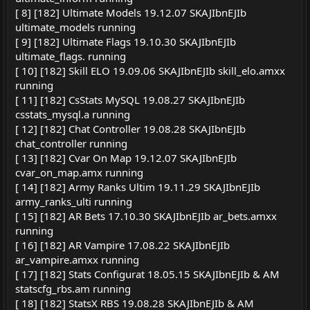
[ 8] [182] Ultimate Models 19.12.07 SKAJIbnEJIb
ultimate_models running
[ 9] [182] Ultimate Flags 19.10.30 SKAJIbnEJIb
ultimate_flags. running
[ 10] [182] Skill ELO 19.09.06 SKAJIbnEJIb skill_elo.amxx
running
[ 11] [182] CsStats MySQL 19.08.27 SKAJIbnEJIb
csstats_mysql.a running
[ 12] [182] Chat Controller 19.08.28 SKAJIbnEJIb
chat_controller running
[ 13] [182] Cvar On Map 19.12.07 SKAJIbnEJIb
cvar_on_map.amx running
[ 14] [182] Army Ranks Ultim 19.11.29 SKAJIbnEJIb
army_ranks_ulti running
[ 15] [182] AR Bets 17.10.30 SKAJIbnEJIb ar_bets.amxx
running
[ 16] [182] AR Vampire 17.08.22 SKAJIbnEJIb
ar_vampire.amxx running
[ 17] [182] Stats Configurat 18.05.15 SKAJIbnEJIb & AM
statscfg_rbs.am running
[ 18] [182] StatsX RBS 19.08.28 SKAJIbnEJIb & AM