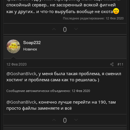
спокойный сервер.. не засоренный всякой фигней
как у других.. и что-то вырубать вообще не охота
Последнее редактирование:
12 Фев 2020
П
Н
0
о
е
з
г
Soap232
и
а
Новичок
т
т
и
и
12 Фев 2020
#11
в
в
@GoshanBlvck
, у меня была такая проблема, я сменил
н
н
хостинг и проблема сама как то решилась )
ы
ы
й
й
Сообщение автоматически объединено:
12 Фев 2020
г
г
@GoshanBlvck
, конечно лучше перейти на 190, там
о
о
просто файлы заменяете и всё
л
л
о
о
П
Н
0
с
с
о
е