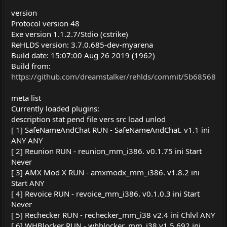
version
Protocol version 48
Exe version 1.1.2.7/Stdio (cstrike)
ReHLDS version: 3.7.0.685-dev-myarena
Build date: 15:07:00 Aug 26 2019 (1962)
Build from:
https://github.com/dreamstalker/rehlds/commit/5b68568
meta list
Currently loaded plugins:
description stat pend file vers src load unlod
[ 1] SafeNameAndChat RUN - SafeNameAndChat. v1.1 ini
ANY ANY
[ 2] Reunion RUN - reunion_mm_i386. v0.1.75 ini Start
Never
[ 3] AMX Mod X RUN - amxmodx_mm_i386. v1.8.2 ini
Start ANY
[ 4] Revoice RUN - revoice_mm_i386. v0.1.0.3 ini Start
Never
[ 5] Rechecker RUN - rechecker_mm_i38 v2.4 ini Chlvl ANY
[ 6] WHBlocker RUN - whblocker_mm_i38 v1.5.692 ini