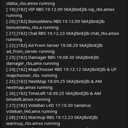
statsx_rbs.amxx running
[ 19] [182] VIP RBS 19.12.09 SKAJIbnEJIb vip_rbs.amxx
running
[ 20] [182] BonusMenu RBS 19.12.09 SKAJIbnEJIb
bonusmenu_rbs.a running
[ 21] [182] Chat RBS 19.12.23 SKAJIbnEJIb chat_rbs.amxx
running
[ 22] [182] Ad From Server 19.08.29 SKAJIbnEJIb
ad_from_server. running
[ 23] [182] Damager RBS 19.08.30 SKAJIbnEJIb
damager_rbs.amx running
[ 24] [182] MapChooser RBS 19.12.12 SKAJIbnEJIb & UF
mapchooser_rbs. running
[ 25] [182] NextMap 18.09.25 SKAJIbnEJIb & AM
nextmap.amxx running
[ 26] [182] TimeLeft 18.09.25 SKAJIbnEJIb & AM
timeleft.amxx running
[ 27] [182] VoteBan L4D 17.10.30 Sanlerus
voteban_l4d.amx running
[ 28] [182] Warmup RBS 19.12.23 SKAJIbnEJIb
warmup_rbs.amxx running