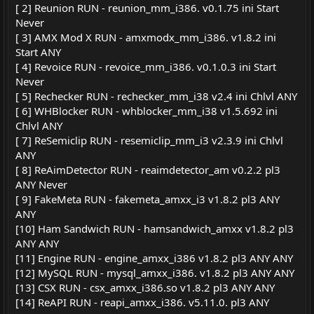
[ 2] Reunion RUN - reunion_mm_i386. v0.1.75 ini Start
Never
[ 3] AMX Mod X RUN - amxmodx_mm_i386. v1.8.2 ini
Start ANY
[ 4] Revoice RUN - revoice_mm_i386. v0.1.0.3 ini Start
Never
[ 5] Rechecker RUN - rechecker_mm_i38 v2.4 ini Chlvl ANY
[ 6] WHBlocker RUN - whblocker_mm_i38 v1.5.692 ini
Chlvl ANY
[ 7] ReSemiclip RUN - resemiclip_mm_i3 v2.3.9 ini Chlvl
ANY
[ 8] ReAimDetector RUN - reaimdetector_am v0.2.2 pl3
ANY Never
[ 9] FakeMeta RUN - fakemeta_amxx_i3 v1.8.2 pl3 ANY
ANY
[10] Ham Sandwich RUN - hamsandwich_amxx v1.8.2 pl3
ANY ANY
[11] Engine RUN - engine_amxx_i386 v1.8.2 pl3 ANY ANY
[12] MySQL RUN - mysql_amxx_i386. v1.8.2 pl3 ANY ANY
[13] CSX RUN - csx_amxx_i386.so v1.8.2 pl3 ANY ANY
[14] ReAPI RUN - reapi_amxx_i386. v5.11.0. pl3 ANY