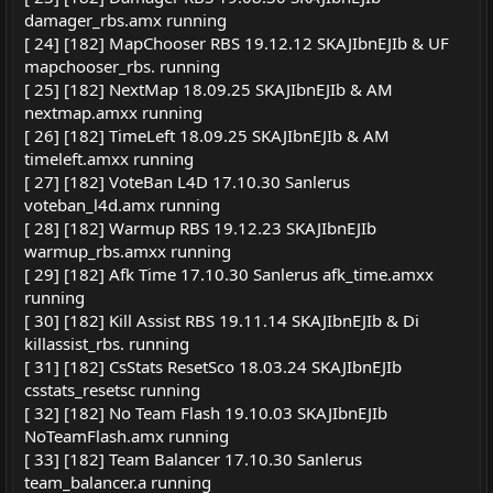
damager_rbs.amx running
[ 24] [182] MapChooser RBS 19.12.12 SKAJIbnEJIb & UF
mapchooser_rbs. running
[ 25] [182] NextMap 18.09.25 SKAJIbnEJIb & AM
nextmap.amxx running
[ 26] [182] TimeLeft 18.09.25 SKAJIbnEJIb & AM
timeleft.amxx running
[ 27] [182] VoteBan L4D 17.10.30 Sanlerus
voteban_l4d.amx running
[ 28] [182] Warmup RBS 19.12.23 SKAJIbnEJIb
warmup_rbs.amxx running
[ 29] [182] Afk Time 17.10.30 Sanlerus afk_time.amxx
running
[ 30] [182] Kill Assist RBS 19.11.14 SKAJIbnEJIb & Di
killassist_rbs. running
[ 31] [182] CsStats ResetSco 18.03.24 SKAJIbnEJIb
csstats_resetsc running
[ 32] [182] No Team Flash 19.10.03 SKAJIbnEJIb
NoTeamFlash.amx running
[ 33] [182] Team Balancer 17.10.30 Sanlerus
team_balancer.a running