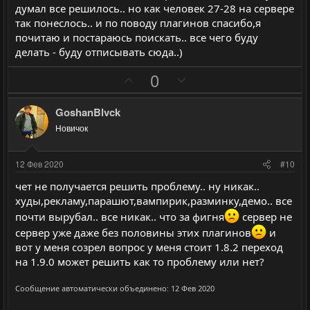
й
й
думал все решилось.. но как человек 27-28 на сервере
г
г
так понеслось.. и по поводу плагинов спасибо,я
о
о
почитаю и постараюсь поискать.. все чего буду
л
л
делать - буду отписывать сюда..)
о
о
П
Н
0
с
с
о
е
з
г
GoshanBlvck
и
а
Новичок
т
т
и
и
12 Фев 2020
#10
в
в
чет не получается решить проблему.. ну никак..
н
н
худы,рекламу,парашют,вампирик,разминку,демо.. все
ы
ы
почти вырубал.. все никак.. что за фигня
сервер не
й
й
сервер уже даже без половины этих плагинов
и
г
г
вот у меня созрел вопрос у меня стоит 1.8.2 переход
о
о
на 1.9.0 может решить как то проблему или нет?
л
л
о
о
Сообщение автоматически объединено:
12 Фев 2020