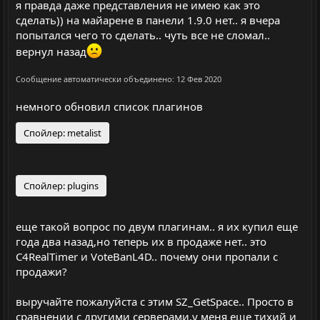
с
с
я правда даже представления не имею как это
сделать)) на майарене в панели 1.9.0 нет.. я вчера
попытался чего то сделать.. чуть все не сломал..
вернул назад
Сообщение автоматически объединено:
12 Фев 2020
немного обновил список плагинов
Спойлер:
metalist
Спойлер:
plugins
еще такой вопрос по двум плагинам.. я их купил еще
года два назад,но теперь их в продаже нет.. это
C4RealTimer и VoteBanL4D.. почему они пропали с
продажи?
выручайте пожалуйста с этим SZ_GetSpace.. Просто в
сравнении с другими серверами,у меня еще тихий и