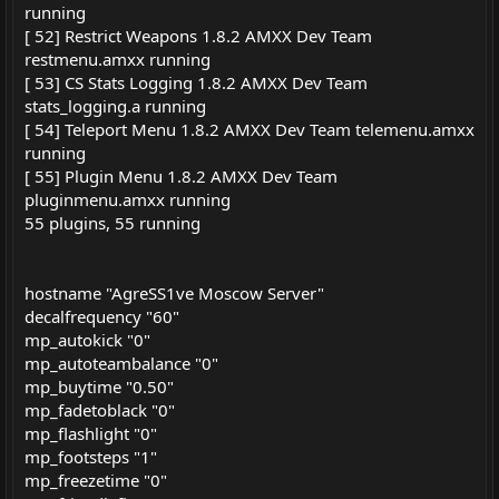
running
[ 52] Restrict Weapons 1.8.2 AMXX Dev Team
restmenu.amxx running
[ 53] CS Stats Logging 1.8.2 AMXX Dev Team
stats_logging.a running
[ 54] Teleport Menu 1.8.2 AMXX Dev Team telemenu.amxx
running
[ 55] Plugin Menu 1.8.2 AMXX Dev Team
pluginmenu.amxx running
55 plugins, 55 running
hostname "AgreSS1ve Moscow Server"
decalfrequency "60"
mp_autokick "0"
mp_autoteambalance "0"
mp_buytime "0.50"
mp_fadetoblack "0"
mp_flashlight "0"
mp_footsteps "1"
mp_freezetime "0"