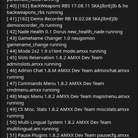
[ 40] [182] BackWeapons RBS 17.08.11 SKAJIbnEJIb & ho
backweapons_rbs running
[ 41] [182] Demo Recorder RB 18.02.08 SKAJIbnEJIb
demorecorder_rb running
[ 42] Nade Health 0.1 Dorus new_health_nade running
[ 43] GameName Changer 1.0 neugomon
gamename_change running
[ 44] Mode 2x2 1.9 s1lent mode.amxx running
[ 45] Slots Reservation 1.8.2 AMXX Dev Team
adminslots.amxx running
[ 46] Admin Chat 1.8.M AMXX Dev Team adminchat.amxx
running
[ 47] Commands Menu 1.8.2 AMXX Dev Team
cmdmenu.amxx running
[ 48] Maps Menu 1.8.2 AMXX Dev Team mapsmenu.amxx
running
[ 49] CS Misc. Stats 1.8.2 AMXX Dev Team miscstats.amxx
running
[ 50] Multi-Lingual System 1.8.2 AMXX Dev Team
multilingual.am running
[ 51] Pause Plugins 1.8.2 AMXX Dev Team pausecfg.amxx