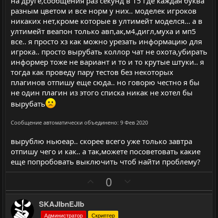
на друге,сообщения раз секунд в 15 где каждая буква
разным цветом и все норм у них.. моделек игроков
никаких нет,кроме которые в ултимейт моделся... а в
ултимейт веапон только авп,ак,м4,дигл,муха и мп5
все.. я просто хз как можно урезать информацию для
игрока.. просто вырубать коллор чат не охота,убирать
информер тоже не вариант и то и то крутые штуки.. я
тогда как проведу пару тестов без некоторых
плагинов отпишу еще сюда.. но говорю честно я бы
не один плагин из этого списка никак не хотел бы
вырубать
Сообщение автоматически объединено:
9 Фев 2020
вырублю ньюеар.. скорее всего уже только завтра
отпишу чего и как.. а так,можете посоветовать какие
еще попробовать выключить чтоб найти проблему?
П
Н
0
о
е
з
г
SKAJIbnEJIb
и
а
Администратор
Скриптер