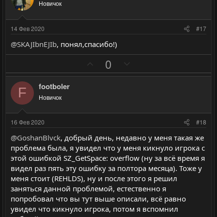
и
а
л
л
Новичок
т
т
о
о
и
и
с
с
14 Фев 2020
#17
в
в
@SKAJIbnEJIb
, понял,спасибо!)
н
н
ы
ы
П
Н
0
й
й
о
е
г
г
з
г
footboler
F
о
о
и
а
Новичок
л
л
т
т
о
о
и
и
16 Фев 2020
#18
с
с
в
в
@GoshanBlvck
, добрый день, недавно у меня такая же
н
н
проблема была, я увидел что у меня кикнуло игрока с
ы
ы
этой ошибкой SZ_GetSpace: overflow (ну за всё время я
й
й
видел раз пять эту ошибку за полтора месяца). Тоже у
г
г
меня стоит (REHLDS), ну и после этого я решил
о
о
заняться данной проблемой, естественно я
л
л
попробовал что вы тут выше описали, всё равно
увидел что кикнуло игрока, потом я вспомнил
о
о