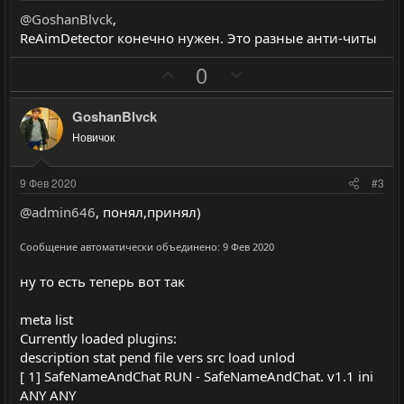
@GoshanBlvck
,
ReAimDetector конечно нужен. Это разные анти-читы
П
Н
0
о
е
з
г
GoshanBlvck
и
а
Новичок
т
т
и
и
9 Фев 2020
#3
в
в
@admin646
, понял,принял)
н
н
ы
ы
Сообщение автоматически объединено:
9 Фев 2020
й
й
ну то есть теперь вот так
г
г
о
о
meta list
л
л
Currently loaded plugins:
о
о
description stat pend file vers src load unlod
с
с
[ 1] SafeNameAndChat RUN - SafeNameAndChat. v1.1 ini
ANY ANY