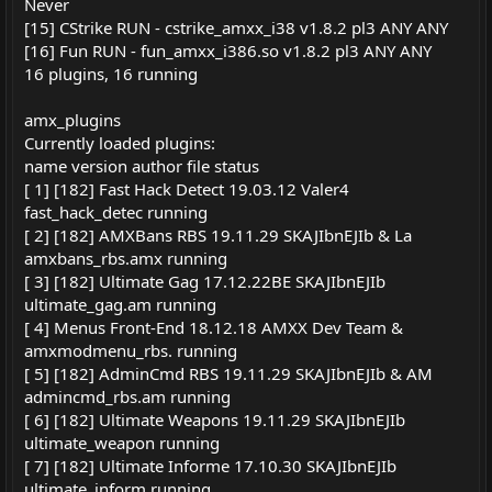
Never
[15] CStrike RUN - cstrike_amxx_i38 v1.8.2 pl3 ANY ANY
[16] Fun RUN - fun_amxx_i386.so v1.8.2 pl3 ANY ANY
16 plugins, 16 running
amx_plugins
Currently loaded plugins:
name version author file status
[ 1] [182] Fast Hack Detect 19.03.12 Valer4
fast_hack_detec running
[ 2] [182] AMXBans RBS 19.11.29 SKAJIbnEJIb & La
amxbans_rbs.amx running
[ 3] [182] Ultimate Gag 17.12.22BE SKAJIbnEJIb
ultimate_gag.am running
[ 4] Menus Front-End 18.12.18 AMXX Dev Team &
amxmodmenu_rbs. running
[ 5] [182] AdminCmd RBS 19.11.29 SKAJIbnEJIb & AM
admincmd_rbs.am running
[ 6] [182] Ultimate Weapons 19.11.29 SKAJIbnEJIb
ultimate_weapon running
[ 7] [182] Ultimate Informe 17.10.30 SKAJIbnEJIb
ultimate_inform running