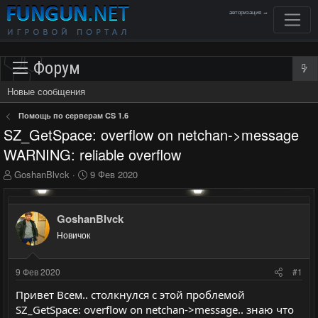
авторизация →
Форум
Новые сообщения
Помощь по серверам CS 1.6
SZ_GetSpace: overflow on netchan->message
WARNING: reliable overflow
А
Д
GoshanBlvck
9 Фев 2020
в
а
т
т
о
а
GoshanBlvck
р
н
Новичок
т
а
е
ч
м
а
9 Фев 2020
#1
ы
л
а
Привет Всем.. столкнулся с этой проблемой
SZ_GetSpace: overflow on netchan->message.. знаю что