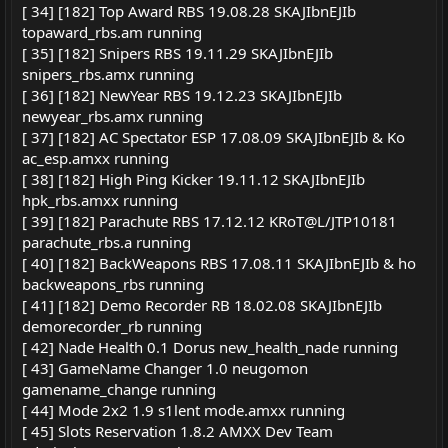
[ 34] [182] Top Award RBS 19.08.28 SKAJIbnEJIb
topaward_rbs.am running
[ 35] [182] Snipers RBS 19.11.29 SKAJIbnEJIb
snipers_rbs.amx running
[ 36] [182] NewYear RBS 19.12.23 SKAJIbnEJIb
newyear_rbs.amx running
[ 37] [182] AC Spectator ESP 17.08.09 SKAJIbnEJIb & Ko
ac_esp.amxx running
[ 38] [182] High Ping Kicker 19.11.12 SKAJIbnEJIb
hpk_rbs.amxx running
[ 39] [182] Parachute RBS 17.12.12 KRoT@L/JTP10181
parachute_rbs.a running
[ 40] [182] BackWeapons RBS 17.08.11 SKAJIbnEJIb & ho
backweapons_rbs running
[ 41] [182] Demo Recorder RB 18.02.08 SKAJIbnEJIb
demorecorder_rb running
[ 42] Nade Health 0.1 Dorus new_health_nade running
[ 43] GameName Changer 1.0 neugomon
gamename_change running
[ 44] Mode 2x2 1.9 s1lent mode.amxx running
[ 45] Slots Reservation 1.8.2 AMXX Dev Team