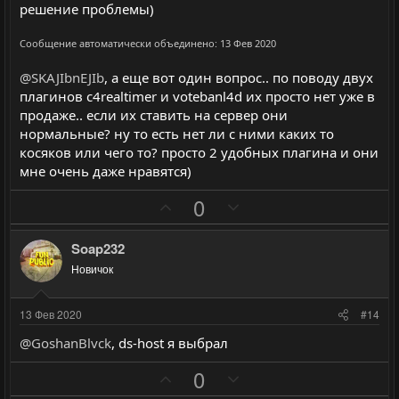
г
г
решение проблемы)
о
о
Сообщение автоматически объединено:
13 Фев 2020
л
л
о
о
@SKAJIbnEJIb
, а еще вот один вопрос.. по поводу двух
с
с
плагинов с4realtimer и votebanl4d их просто нет уже в
продаже.. если их ставить на сервер они
нормальные? ну то есть нет ли с ними каких то
косяков или чего то? просто 2 удобных плагина и они
мне очень даже нравятся)
П
Н
0
о
е
з
г
Soap232
и
а
Новичок
т
т
и
и
13 Фев 2020
#14
в
в
@GoshanBlvck
, ds-host я выбрал
н
н
ы
ы
П
Н
0
й
й
о
е