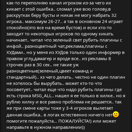
как-то переполняю канал игроком из-за чего их
кикает с этой ошибка.. сломал уже всю голову,в
раскрутках беру бусты и никак не могу набрать 32
игрока.. максимум 26-27.. а так в основном 24 играет
спокойно(это все на время бустов) и если кто-то
заходит то некоторых игроков по одному кикать
начинает.. читал что зеленый свет рубить плагины с
инфой.. разноцветный чат,реклама,плагины с
ХУДами.. но у меня из ХУДов только один информер в
правом углу,дамагер и вроде все.. из рекламы 8
строчек раз в 30 сек.. не такие уж
разноцветные(зеленый,цвеет команд и
стандартный).. хз чего делать.. честно не один плагин
не хотелось бы вырубать.. может кто-то что
посоветует.. читал еще что надо рубить плагины где
есть строка MSG_ALL.. нашел я ее только в хилке.. но я
рублю хилку и все равно проблема не решается.. так
же при смене карты тоже у 3-4 игроков вылетает
данная ошибка.. в логах естественно ничего нет
помогите пожалуйста... ПОЖАЛУЙСТА!) или может
направьте в нужном направлении))