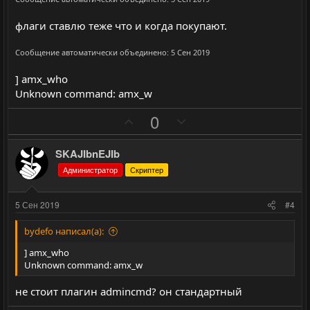
г
г
флаги ставлю теже что и когда покупают.
о
о
л
л
Сообщение автоматически объединено:
5 Сен 2019
о
о
с
с
] amx_who
Unknown command: amx_w
П
Н
0
о
е
з
г
SKAJIbnEJIb
и
а
Администратор
Скриптер
т
т
и
и
5 Сен 2019
#4
в
в
н
н
bydefo написал(а):
ы
ы
] amx_who
й
й
Unknown command: amx_w
г
г
не стоит плагин admincmd? он стандартный
о
о