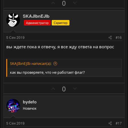
П
Н
0
г
г
о
е
о
о
з
г
л
л
SKAJIbnEJIb
и
а
о
о
Администратор
Скриптер
т
т
с
с
и
и
5 Сен 2019
#16
в
в
вы ждете пока я отвечу, я все жду ответа на вопрос
н
н
ы
ы
й
й
SKAJIbnEJIb написал(а):
г
г
как вы проверяете, что не работает флаг?
о
о
л
л
П
Н
0
о
о
о
е
с
с
з
г
bydefo
и
а
Новичок
т
т
и
и
5 Сен 2019
#17