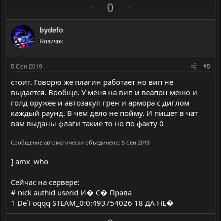
П
Н
0
л
л
о
е
о
о
з
г
с
с
bydefo
и
а
Новичок
т
т
и
и
5 Сен 2019
#5
в
в
стоит. Говорю же плагин работает но вип не
н
н
выдается. Вообще. У меня на вип и веапон меню и
ы
ы
голд оружее и автозакуп грен и армора с диглом
й
й
каждый раунд. В чем дело не пойму. И пишет в чат
г
г
вам выданы флаги такие то но по факту 0
о
о
Сообщение автоматически объединено:
5 Сен 2019
л
л
о
о
] amx_who
с
с
Сейчас на сервере:
# nick authid userid И� С� Права
1 De`Foqqq STEAM_0:0:493754026 18 ДА НЕ�