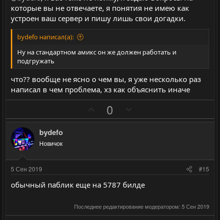
н
н
которые вы не отвечаете, я понятия не имею как
ы
ы
устроен ваш сервер и пишу лишь свои догадки.
й
й
г
г
bydefo написал(а):
о
о
Ну на стандартном амикс он же должен работать и
л
л
подгружать
о
о
что?? вообще не ясно о чем вы, я уже несколько раз
с
с
написал в чем проблема, хз как объяснить иначе
П
Н
0
о
е
з
г
bydefo
и
а
Новичок
т
т
и
и
5 Сен 2019
#15
в
в
обычный паблик еще на 5787 билде
н
н
ы
ы
Последнее редактирование модератором:
5 Сен 2019
й
й