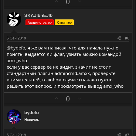
П
Н
0
о
е
з
г
SKAJIbnEJIb
и
а
Администратор
Скриптер
т
т
и
и
5 Сен 2019
#6
в
в
@bydefo
, я же вам написал, что для начала нужно
н
н
понять, выдается ли флаг, узнать можно командой
ы
ы
amx_who
й
й
если у вас сервер ее не видит, значит не стоит
г
г
стандартный плагин admincmd.amxx, проверьте
о
о
внимательней, в любом случае сначала нужно
л
л
решить этот вопрос, и просмотреть вывод amx_who
о
о
П
Н
0
с
с
о
е
з
г
bydefo
и
а
Новичок
т
т
и
и
5 Сен 2019
#7