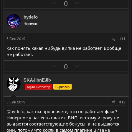
П
Н
0
с
с
о
е
з
г
bydefo
и
а
Новичок
т
т
и
и
5 Сен 2019
#11
в
в
Как понять какая нибудь випка не работает. Вообще
н
н
не работает.
ы
ы
П
Н
й
й
0
о
е
г
г
з
г
о
о
SKAJIbnEJIb
и
а
л
л
Администратор
Скриптер
т
т
о
о
и
и
с
с
5 Сен 2019
#12
в
в
@bydefo
, как вы проверяете, что не работает флаг?
н
н
Наверное у вас есть плагин ВИП, и этому игроку не
ы
ы
выдаются соответствующие бонусы, а не выдаются
й
й
они, потому что косяк в самом плагине ВИП(не