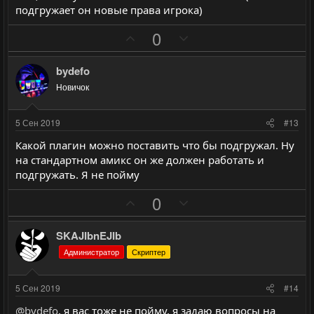
г
г
подгружает он новые права игрока)
о
о
П
Н
0
л
л
о
е
о
о
з
г
bydefo
с
с
и
а
Новичок
т
т
и
и
5 Сен 2019
#13
в
в
Какой плагин можно поставить что бы подгружал. Ну
н
н
на стандартном амикс он же должен работать и
ы
ы
подгружать. Я не пойму
й
й
П
Н
0
г
г
о
е
о
о
з
г
л
л
SKAJIbnEJIb
и
а
о
о
Администратор
Скриптер
т
т
с
с
и
и
5 Сен 2019
#14
в
в
@bydefo
, я вас тоже не пойму, я задаю вопросы на