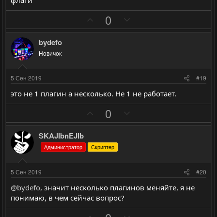
о
о
с
с
П
Н
0
о
е
з
г
bydefo
и
а
Новичок
т
т
и
и
5 Сен 2019
#19
в
в
это не 1 плагин а несколько. Не 1 не работает.
н
н
ы
ы
П
Н
0
й
й
о
е
г
г
з
г
SKAJIbnEJIb
о
о
и
а
Администратор
Скриптер
л
л
т
т
о
о
и
и
5 Сен 2019
#20
с
с
в
в
@bydefo
, значит несколько плагинов меняйте, я не
н
н
понимаю, в чем сейчас вопрос?
ы
ы
П
Н
й
й