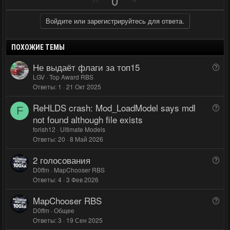
0
о
е
г
г
з
г
о
о
Войдите или зарегистрируйтесь для ответа.
и
а
л
л
т
т
о
о
ПОХОЖИЕ ТЕМЫ
и
и
с
с
Не выдаёт флаги за топ15
В
в
в
о
LGV
Top Award RBS
н
н
Ответы
1
21 Окт 2025
п
ы
ы
р
ReHLDS crash: Mod_LoadModel says mdl
й
й
В
о
F
о
not found although file exists
г
г
с
п
forish12
Ultimate Models
о
о
р
Ответы
20
8 Май 2026
л
л
о
о
о
2 голосования
В
с
с
с
о
D0ffm
MapChooser RBS
Ответы
4
3 Фев 2026
п
р
MapChooser RBS
В
о
о
D0ffm
Общее
с
Ответы
3
19 Сен 2025
п