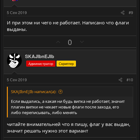
т
т
о
о
и
и
с
с
5 Сен 2019
#9
в
в
И при этом ни чего не работает. Написано что флаги
н
н
выданы.
ы
ы
П
Н
й
й
0
о
е
г
г
з
г
о
о
SKAJIbnEJIb
и
а
л
л
Администратор
Скриптер
т
т
о
о
и
и
с
с
5 Сен 2019
#10
в
в
н
н
SKAJIbnEJIb написал(а):
ы
ы
Если выдались, а какая ни будь випка не работает, значит
й
й
плагин випки не чекает новые флаги после захода, его
либо переписывать, либо менять
г
г
о
о
читайте внимательней что я пишу, флаг у вас выдан,
л
л
значит решать нужно этот вариант
о
о