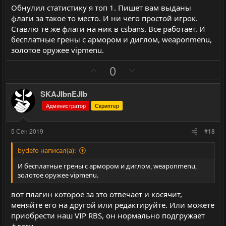
в
в
Обнулил статистику я топ 1. Пишет вам выданы
н
н
флаги за такое то место. И ни чего простой игрок.
ы
ы
Ставлю те же флаги на ник в csbans. Все работает. И
й
й
бесплатные грены с армором и диглом, weaponmenu,
г
г
золотое оружее vipmenu.
о
о
П
Н
0
л
л
о
е
о
о
з
г
SKAJIbnEJIb
с
с
и
а
Администратор
Скриптер
т
т
и
и
5 Сен 2019
#18
в
в
н
н
bydefo написал(а):
ы
ы
И бесплатные грены с армором и диглом, weaponmenu,
й
й
золотое оружее vipmenu.
г
г
вот плагин которое за это отвечает и косячит,
о
о
меняйте его на другой или редактируйте. Или можете
л
л
приобрести наш VIP RBS, он нормально подгружает
флаги