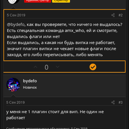
5 Сен 2019
#2
@bydefo
, как вы проверяете, что ничего не выдалось?
Есть специальная команда amx_who, ей и смотрите,
выдались флаги или нет
Если выдались, а какая ни будь випка не работает,
значит плагин випки не чекает новые флаги после
захода, его либо переписывать, либо менять
П
Н
Р
0
о
е
е
з
г
ш
bydefo
и
а
е
Новичок
т
т
н
и
и
и
5 Сен 2019
#3
в
в
е
у меня не 1 плагин стоит для вип. Не один не
н
н
работает
ы
ы
й
й
Сообщение автоматически объединено:
5 Сен 2019