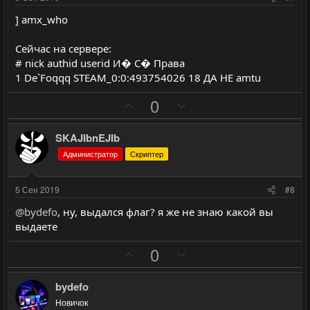
в
в
] amx_who
н
н
ы
ы
Сейчас на сервере:
й
й
# nick authid userid И� С� Права
г
г
1 De`Foqqq STEAM_0:0:493754026 18 ДА НЕ amtu
о
о
П
Н
0
л
л
о
е
о
о
з
г
SKAJIbnEJIb
с
с
и
а
Администратор
Скриптер
т
т
и
и
5 Сен 2019
#8
в
в
@bydefo
, ну, выдался флаг? я же не знаю какой вы
н
н
выдаете
ы
ы
П
Н
й
й
0
о
е
г
г
з
г
о
о
bydefo
и
а
л
л
Новичок