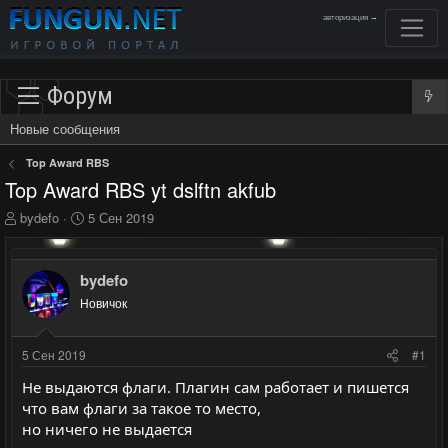
авторизация →
Форум
Новые сообщения
Top Award RBS
Top Award RBS yt dslftn akfub
А
Д
bydefo
5 Сен 2019
в
а
т
т
о
а
bydefo
р
н
Новичок
т
а
е
ч
м
а
5 Сен 2019
#1
ы
л
а
Не выдаются флаги. Плагин сам работает и пишется
что вам флаги за такое то место,
но ничего не выдается