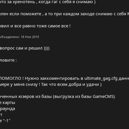
то за хренотень , когда гаг с себя я снимаю )
лен если поможете , а то при каждом заходе снимаю с себя М
вил и все равно тоже самое все !
 объединено:
18 Ноя 2019
вопрос сам и решил ))))
ловите :
ПОМОГЛО ! Нужно заккоментировать в ultimate_gag.cfg данну
ере у меня снизу ! Так что всем добра и удачи )
оченных юзеров из базы (выгрузка из базы GameCMS)
ле карты
 раунда
ут
 "-1"