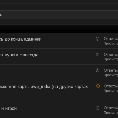
.
сь до конца админки
В
Ответы
о
Просмот
п
ет пункта Навсегда
В
Ответы
р
о
Просмот
о
п
с
т
В
Ответы
р
о
Просмот
о
п
с
ко для карты awp_india (на других картах
Р
Ответы
р
е
Просмот
о
ш
с
е
 и игрой
В
н
Ответы
о
Просмот
о