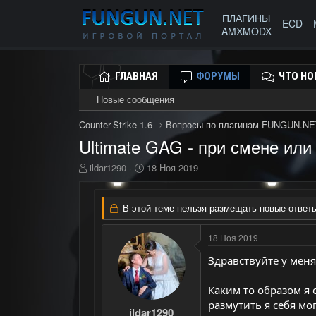
ПЛАГИНЫ
ECD
AMXMODX
ГЛАВНАЯ
ФОРУМЫ
ЧТО НО
Новые сообщения
Counter-Strike 1.6
Вопросы по плагинам FUNGUN.NE
Ultimate GAG - при смене или
А
Д
ildar1290
18 Ноя 2019
в
а
т
т
о
а
В этой теме нельзя размещать новые ответы
р
н
т
а
18 Ноя 2019
е
ч
м
а
Здравствуйте у меня
ы
л
а
Каким то образом я с
размутить я себя мо
ildar1290