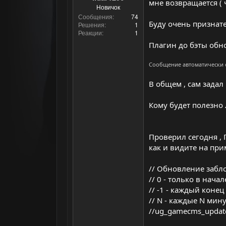
мне возвращается ( ч
Новичок
Сообщения
74
Буду очень признате
Решения
1
Реакции
1
Плагин до бэты обно
Сообщение автоматически
В общем , сам задал 
Кому будет полезно 
Проверил сегодня , 
как и видите на прим
// Обновление забл
// 0 - только в нача
// -1 - каждый конец
// N - каждые N мин
//ug_gamecms_update