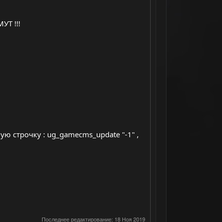
УТ !!!
ю строчку : ug_gamecms_update "-1" ,
Последнее редактирование:
18 Ноя 2019