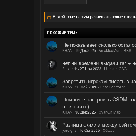
В этой теме нельзя размещать новые ответы
ПОХОЖИЕ ТЕМЫ
Не показывает сколько остало
KHAN
19 Дек 2025
AmxModMenu RBS
нет ни времени выдачи гаг + н
Alexandr
27 Ноя 2023
Ultimate GAG
Запретить игрокам писать в ча
KHAN
23 Май 2026
Chat Controller
Помогите настроить CSDM толь
отключить)
KHAN
30 Дек 2025
Cvar On Map
Разница скилла между сайтом
yareigns
16 Окт 2025
Общее