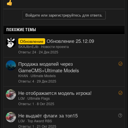
Войдите или зарегистрируйтесь для ответа.
ПОХОЖИЕ ТЕМЫ
Обновление 25.12.09
Обновление
SKAJIbnEJIb
Новости проекта
Ответы
24
24 Дек 2025
Продажа моделей через
Р
е
GameCMS+Ultimate Models
ш
KHAN
Ultimate Models
е
Ответы
4
29 Дек 2025
н
Не отображается модель игрока!
Р
о
е
LGV
Ultimate Flags
Ответы
1
8 Окт 2025
ш
е
Не выдаёт флаги за топ15
В
н
о
LGV
Top Award RBS
о
Ответы
1
21 Окт 2025
п