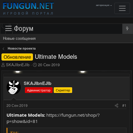
авторизация →
Форум
Новые сообщения
Новости проекта
Ultimate Models
Обновление
А
Д
SKAJIbnEJIb
20 Сен 2019
в
а
т
т
о
а
SKAJIbnEJIb
р
н
Администратор
Скриптер
т
а
е
ч
м
а
20 Сен 2019
#1
ы
л
а
Ultimate Models:
https://fungun.net/shop/?
p=show&id=81
Код: