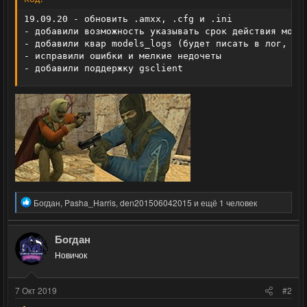
19.09.20 - обновить .amxx, .cfg и .ini

- добавили возможность указывать срок действия модел
- добавили квар models_logs (будет писать в лог, есл
- исправили ошибки и мелкие недочеты

- добавили поддержку gsclient
Р
Богдан
,
Pasha_Harris
,
den201506042015
и ещё 1 человек
е
а
к
Богдан
ц
Новичок
и
и
:
7 Окт 2019
#2