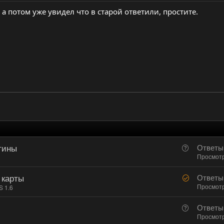
у а потом уже увидел что в старой ответили, простите.
гины
В
Ответы
о
Просмот
п
 карты
Р
Ответы
р
е
Просмот
S 1.6
о
ш
с
В
Ответы
е
о
Просмот
н