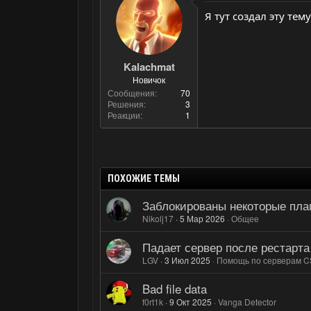
Я тут создал эту тем
Kalachmat
Новичок
Сообщения
70
Решения
3
Реакции
1
ПОХОЖИЕ ТЕМЫ
Заблокированы некоторые пла
Nikolj17
5 Мар 2026
Общее
Падает сервер после рестарта
LGV
3 Июл 2025
Помощь по серверам C
Bad file data
f0rt1k
9 Окт 2025
Vanga Detector