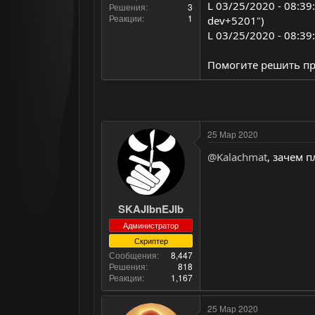
L 03/25/2020 - 08:39:
Решения
3
Реакции
1
dev+5201")
L 03/25/2020 - 08:3
Помогите решить пр
25 Мар 2020
@Kalachmat
, зачем 
SKAJIbnEJIb
Администратор
Скриптер
Сообщения
8,447
Решения
818
Реакции
1,167
25 Мар 2020