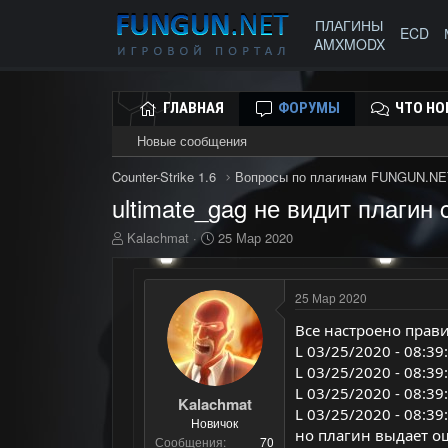
ПЛАГИНЫ
ECD
AMXMODX
ГЛАВНАЯ
ФОРУМЫ
ЧТО НО
Новые сообщения
Counter-Strike 1.6
Вопросы по плагинам FUNGUN.NE
ultimate_gag не видит плагин 
А
Д
Kalachmat
25 Мар 2020
в
а
т
т
о
а
25 Мар 2020
р
н
т
а
Все настроено прав
е
ч
L 03/25/2020 - 08:39:1
м
а
L 03/25/2020 - 08:3
ы
л
L 03/25/2020 - 08:39
а
Kalachmat
L 03/25/2020 - 08:3
Новичок
но плагин выдает о
Сообщения
70