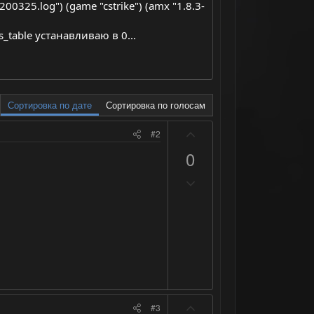
200325.log") (game "cstrike") (amx "1.8.3-
_table устанавливаю в 0...
Сортировка по дате
Сортировка по голосам
П
#2
о
0
з
Н
и
е
т
г
и
а
в
т
н
и
ы
в
й
н
г
П
#3