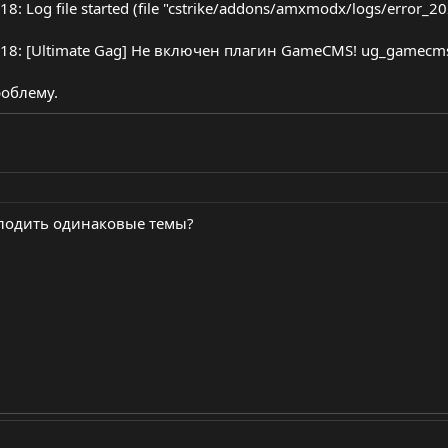
18: Log file started (file "cstrike/addons/amxmodx/logs/error_20
9:18: [Ultimate Gag] Не включен плагин GameCMS! ug_gamecms
облему.
плодить одинаковые темы?