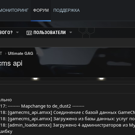
МОНИТОРИНГ
ФОРУМ
ПОДДЕРЖКА
ВОГО?
ПОЛЬЗОВАТЕЛИ
T
Ultimate GAG
cms api
ильно
7: -------- Mapchange to de_dust2 --------
9:18: [gamecms_api.amxx] Соединение с базой данных Game
:18: [gamecms_api.amxx] Загружено из базы данных: услуг по 
9:18: [admin_loader.amxx] Загружено 4 администраторов из M
шибку