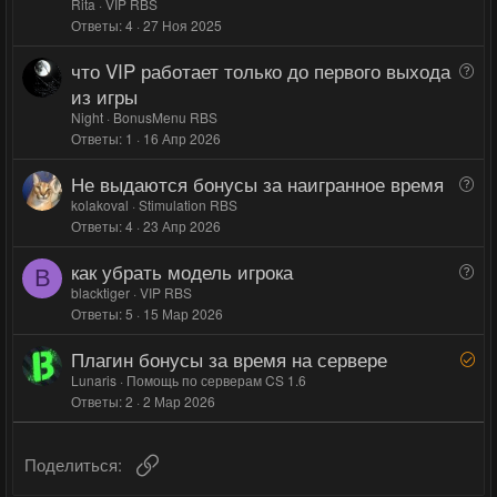
п
Rita
VIP RBS
ы
ы
р
Ответы
4
27 Ноя 2025
й
й
о
что VIP работает только до первого выхода
В
г
г
с
о
из игры
о
о
п
Night
BonusMenu RBS
л
л
р
Ответы
1
16 Апр 2026
о
о
о
с
с
Не выдаются бонусы за наигранное время
В
с
о
kolakoval
Stimulation RBS
Ответы
4
23 Апр 2026
п
р
как убрать модель игрока
В
о
B
о
blacktiger
VIP RBS
с
Ответы
5
15 Мар 2026
п
р
Плагин бонусы за время на сервере
Р
о
е
Lunaris
Помощь по серверам CS 1.6
с
Ответы
2
2 Мар 2026
ш
е
н
Ссылка
Поделиться:
о