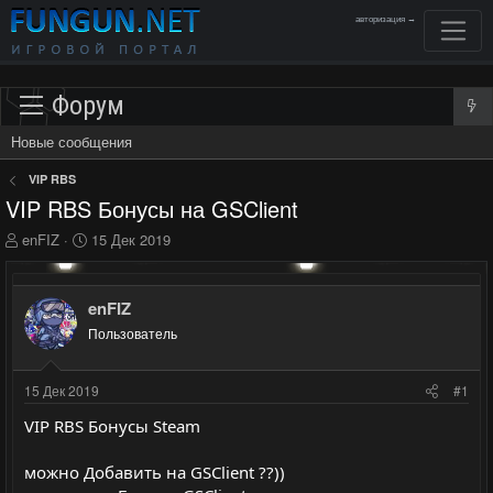
авторизация →
Форум
Новые сообщения
VIP RBS
VIP RBS Бонусы на GSClient
А
Д
enFIZ
15 Дек 2019
в
а
т
т
о
а
enFIZ
р
н
Пользователь
т
а
е
ч
м
а
15 Дек 2019
#1
ы
л
а
VIP RBS Бонусы Steam
можно Добавить на GSClient ??))