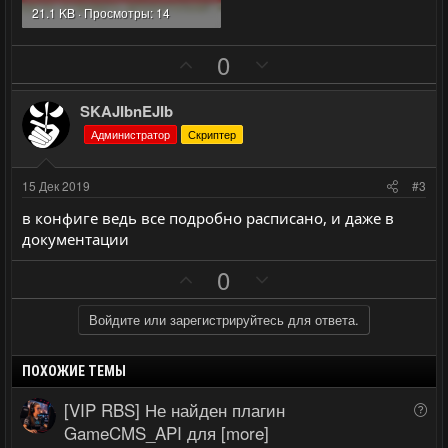
21.1 KB · Просмотры: 14
П
Н
0
о
е
з
г
SKAJIbnEJIb
и
а
Администратор
Скриптер
т
т
и
и
15 Дек 2019
#3
в
в
в конфиге ведь все подробно расписано, и даже в
н
н
документации
ы
ы
П
Н
й
й
0
о
е
г
г
з
г
о
о
Войдите или зарегистрируйтесь для ответа.
и
а
л
л
т
т
о
о
ПОХОЖИЕ ТЕМЫ
и
и
с
с
[VIP RBS] Не найден плагин
В
в
в
о
GameCMS_API для [more]
н
н