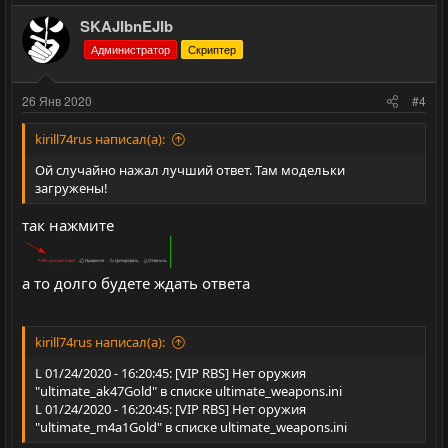
о
е
з
г
SKAJIbnEJIb
и
а
Администратор
Скриптер
т
т
и
и
26 Янв 2020
#4
в
в
н
н
kirill74rus написал(а):
ы
ы
Ой случайно нажал лучший ответ. Там модельки
й
й
загружены!
г
г
так нажмите
о
о
л
л
о
о
а то долго будете ждать ответа
с
с
kirill74rus написал(а):
L 01/24/2020 - 16:20:45: [VIP RBS] Нет оружия
"ultimate_ak47Gold" в списке ultimate_weapons.ini
L 01/24/2020 - 16:20:45: [VIP RBS] Нет оружия
"ultimate_m4a1Gold" в списке ultimate_weapons.ini