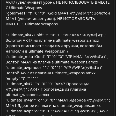
AK47 (увеличивает урон). НЕ ИСПОЛЬЗОВАТЬ ВМЕСТЕ
ы
ы
С Ultimate Weapons
й
й
"goldm4a1" "t" "0" "0" "Gold M4A1 \r(\y%s$\r)" ; Золотой
г
г
M4A1 (увеличивает урон). НЕ ИСПОЛЬЗОВАТЬ
о
о
ВМЕСТЕ С Ultimate Weapons
л
л
;"ultimate_ak47Gold" "t" "0" "0" "VIP AK47 \r(\y%s$\r)" ;
о
о
Золотой AK47 из плагина ultimate_weapons.amxx
с
с
(просто вписываете сюда имя оружия, которое Вы
написали в ultimate_weapons.ini)
;"ultimate_m4a1Gold" "t" "0" "0" "VIP M4A1 \r(\y%s$\r)" ;
Золтой M4A1 из плагина ultimate_weapons.amxx
"ultimate_awpmoozi" "t" "0" "1" "VIP AWP \r(\y%s$\r)" ;
Золтой AWP из плагина ultimate_weapons.amxx
"empty" "t" "" "" ""
"ultimate_ak47" "o" "0" "0" "AK47 Пропоганда
\r(\y%s$\r)" ; AK47 Пропоганда из плагина
ultimate_weapons.amxx
"ultimate_m4a1" "o" "0" "0" "M4A1 Ядерное \r(\y%s$\r)" ;
M4A1 Ядерное из плагина ultimate_weapons.amxx
"ultimate_awp" "o" "0" "0" "AWP АОР1 \r(\y%s$\r)" ; AWP