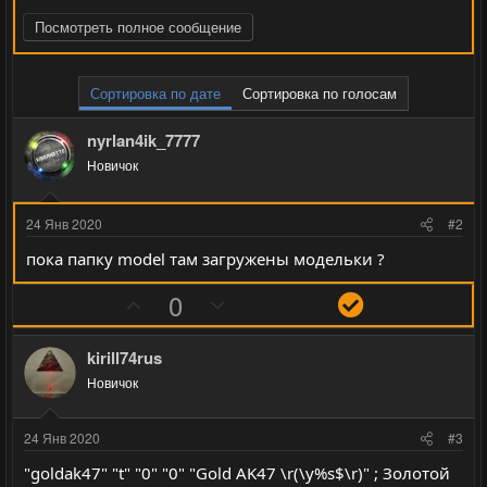
Посмотреть полное сообщение
Сортировка по дате
Сортировка по голосам
nyrlan4ik_7777
Новичок
24 Янв 2020
#2
пока папку model там загружены модельки ?
П
Н
Р
0
о
е
е
з
г
ш
kirill74rus
и
а
е
Новичок
т
т
н
и
и
и
24 Янв 2020
#3
в
в
е
"goldak47" "t" "0" "0" "Gold AK47 \r(\y%s$\r)" ; Золотой
н
н