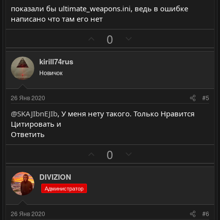
показали бы ultimate_weapons.ini, ведь в ошибке
написано что там его нет
П
Н
0
о
е
з
г
kirill74rus
и
а
Новичок
т
т
и
и
26 Янв 2020
#5
в
в
@SKAJIbnEJIb
, У меня нету такого. Только Нравится
н
н
Цитировать и
ы
ы
Ответить
й
й
П
Н
0
г
г
о
е
о
о
з
г
л
л
DIVIZION
и
а
о
о
Администратор
т
т
с
с
и
и
26 Янв 2020
#6