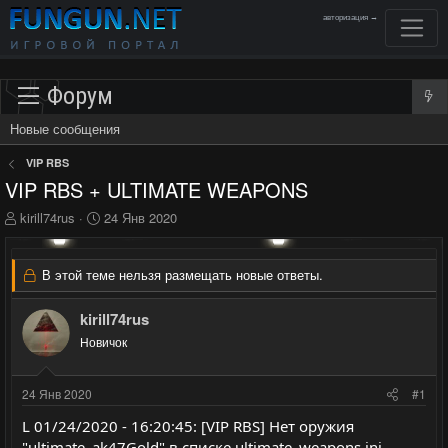
авторизация →
Форум
Новые сообщения
VIP RBS
VIP RBS + ULTIMATE WEAPONS
А
Д
kirill74rus
24 Янв 2020
в
а
т
т
о
а
В этой теме нельзя размещать новые ответы.
р
н
т
а
kirill74rus
е
ч
м
Новичок
а
ы
л
а
24 Янв 2020
#1
L 01/24/2020 - 16:20:45: [VIP RBS] Нет оружия
"ultimate_ak47Gold" в списке ultimate_weapons.ini