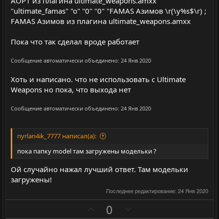
АОР1 из плагина ultimate_weapons.amxx
"ultimate_famas" "o" "0" "0" "FAMAS Азимов \r(\y%s$\r) ;
FAMAS Азимов из плагина ultimate_weapons.amxx
Пока что так сделал вроде работает
Сообщение автоматически объединено:
24 Янв 2020
Хоть и написано. что не использовать с Ultimate
Weapons но пока, что выхода нет
Сообщение автоматически объединено:
24 Янв 2020
nyrlan4ik_7777 написал(а):
пока папку model там загружены модельки ?
Ой случайно нажал лучший ответ. Там модельки
загружены!
Последнее редактирование:
24 Янв 2020
П
Н
0