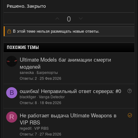
в
в
Решено. Закрыто
н
н
ы
ы
П
Н
0
й
й
о
е
г
г
з
г
В этой теме нельзя размещать новые ответы.
о
о
и
а
л
л
т
т
ПОХОЖИЕ ТЕМЫ
о
о
и
и
Ultimate Models баг анимации смерти
с
с
в
в
моделей
н
н
sanecka
Багрепорты
ы
ы
Ответы
2
25 Фев 2026
й
й
г
г
ошибка! Неправильный ответ сервера: #0
В
B
о
о
о
blacktiger
Vanga Detector
Ответы
8
18 Фев 2026
п
л
л
р
о
о
Не работает выдача Ultimate Weapons в
Р
о
R
с
с
е
VIP RBS
с
ш
regedit
VIP RBS
е
Ответы
7
27 Янв 2026