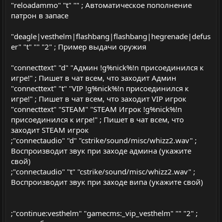
"reloadammo" "t" "" ; Автоматическое пополнение
патрон в запасе
"deagle|vesthelm|flashbang|flashbang|hegrenade|defus
er" "t" "" "2" ; Пример выдачи оружия
"connecttext" "d" "Админ !g%nick%!n присоединился к
игре!" ; Пишет в чат всем, что заходит Админ
"connecttext" "t" "VIP !g%nick%!n присоединился к
игре!" ; Пишет в чат всем, что заходит VIP игрок
"connecttext" "STEAM" "STEAM Игрок !g%nick%!n
присоединился к игре!" ; Пишет в чат всем, что
заходит STEAM игрок
;"connectaudio" "d" "cstrike/sound/misc/whizz2.wav" ;
Воспроизводит звук при заходе админа (укажите
свой)
;"connectaudio" "t" "cstrike/sound/misc/whizz2.wav" ;
Воспроизводит звук при заходе випа (укажите свой)
;"continue:vesthelm" "gamecms:_vip_vesthelm" "" "2" ;