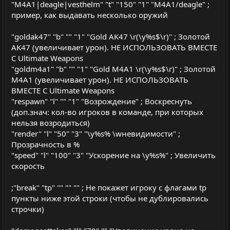
"M4A1|deagle|vesthelm" "t" "150" "1" "M4A1/deagle" ;
пример, как выдавать несколько оружий
"goldak47" "b" "" "1" "Gold AK47 \r(\y%s$\r)" ; Золотой
AK47 (увеличивает урон). НЕ ИСПОЛЬЗОВАТЬ ВМЕСТЕ
С Ultimate Weapons
"goldm4a1" "b" "" "1" "Gold M4A1 \r(\y%s$\r)" ; Золотой
M4A1 (увеличивает урон). НЕ ИСПОЛЬЗОВАТЬ
ВМЕСТЕ С Ultimate Weapons
"respawn" "l" "" "1" "Возрождение" ; Воскреснуть
(доп.знач: кол-во игроков в команде, при которых
нельзя возродиться)
"render" "l" "50" "3" "\y%s% \wневидимости" ;
Прозрачность в %
"speed" "l" "100" "3" "Ускорение на \y%s%" ; Увеличить
скорость
;"break" "tp" "" "" "" ; Не покажет игроку с флагами tp
пункты ниже этой строки (чтобы не дублировались
строчки)