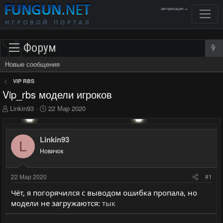
авторизация →
Форум
Новые сообщения
VIP RBS
Vip_rbs модели игроков
А
Д
Linkin93
22 Мар 2020
в
а
т
т
о
а
Linkin93
L
р
н
Новичок
т
а
е
ч
м
а
22 Мар 2020
#1
ы
л
а
Чёт, я погорячился с выводом ошибка пропала, но
модели не загружаются:
тык