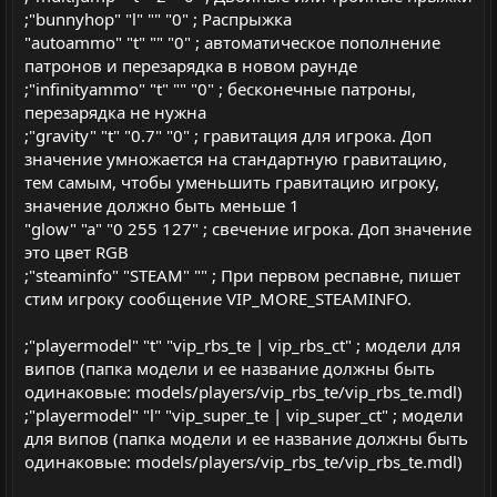
;"bunnyhop" "l" "" "0" ; Распрыжка
"autoammo" "t" "" "0" ; автоматическое пополнение
патронов и перезарядка в новом раунде
;"infinityammo" "t" "" "0" ; бесконечные патроны,
перезарядка не нужна
;"gravity" "t" "0.7" "0" ; гравитация для игрока. Доп
значение умножается на стандартную гравитацию,
тем самым, чтобы уменьшить гравитацию игроку,
значение должно быть меньше 1
"glow" "a" "0 255 127" ; свечение игрока. Доп значение
это цвет RGB
;"steaminfo" "STEAM" "" ; При первом респавне, пишет
стим игроку сообщение VIP_MORE_STEAMINFO.
;"playermodel" "t" "vip_rbs_te | vip_rbs_ct" ; модели для
випов (папка модели и ее название должны быть
одинаковые: models/players/vip_rbs_te/vip_rbs_te.mdl)
;"playermodel" "l" "vip_super_te | vip_super_ct" ; модели
для випов (папка модели и ее название должны быть
одинаковые: models/players/vip_rbs_te/vip_rbs_te.mdl)