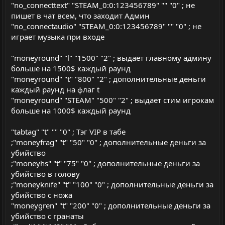
"no_connecttext" "STEAM_0:0:123456789" "" "0" ; не
пишет в чат всем, что заходит Админ
"no_connectaudio" "STEAM_0:0:123456789" "" "0" ; не
играет музыка при входе
"moneyround" "l" "1500" "2" ; выдает главному админу
больше на 1500$ каждый раунд
"moneyround" "t" "800" "2" ; дополнительные деньги
каждый раунд на флаг t
"moneyround" "STEAM" "500" "2" ; выдает стим игрокам
больше на 1000$ каждый раунд
"tabtag" "t" "" "0" ; Тэг VIP в табе
;"moneyfrag" "t" "50" "0" ; дополнительные деньги за
убийство
;"moneyhs" "t" "75" "0" ; дополнительные деньги за
убийство в голову
;"moneyknife" "t" "100" "0" ; дополнительные деньги за
убийство с ножа
"moneygren" "t" "200" "0" ; дополнительные деньги за
убийство с гранаты