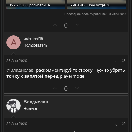
192.7 KB · Просмотры: 6
550.8 KB · Просмотры: 6
Последнее редактирование:
28 Апр 2020
П
Н
0
о
е
з
г
admin646
A
и
а
Пользователь
т
т
и
и
28 Апр 2020
#8
в
в
@Владислав
, раскомментируйте строку. Нужно убрать
н
н
точку с запятой перед
playermodel
ы
ы
П
Н
й
й
0
о
е
г
г
з
г
о
о
Владислав
и
а
л
л
Новичок
т
т
о
о
и
и
с
с
29 Апр 2020
#9
в
в