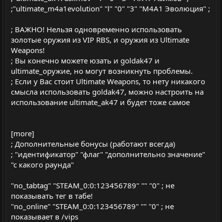
;"ultimate_m4a1evolution" "l" "0" "3" "M4A1 Эволюция" ;
; ВАЖНО! Нельзя одновременно использовать
золотые оружия из VIP RBS, и оружия из Ultimate
Weapons!
; Вы конечно можете юзать и goldak47 и
ultimate_оружие, но могут возникнуть проблемы.
; Если у Вас стоит Ultimate Weapons, то нету никакого
смысла использовать goldak47, можно настроить на
использование ultimate_ak47 и будет тоже самое
[more]
; Дополнительные бонусы (работают всегда)
; "идентификатор" "флаг" "дополнительно значение"
"с какого раунда"
"no_tabtag" "STEAM_0:0:123456789" "" "0" ; не
показывать тег в табе!
"no_online" "STEAM_0:0:123456789" "" "0" ; не
показывает в /vips