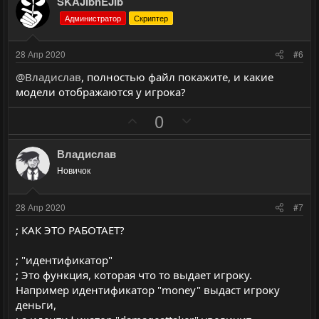
з
г
л
л
SKAJIbnEJIb
и
а
о
о
Администратор
Скриптер
т
т
с
с
и
и
28 Апр 2020
#6
в
в
@Владислав
, полностью файл покажите, и какие
н
н
модели отображаются у игрока?
ы
ы
П
Н
й
й
0
о
е
г
г
з
г
о
о
Владислав
и
а
л
л
Новичок
т
т
о
о
и
и
с
с
28 Апр 2020
#7
в
в
; КАК ЭТО РАБОТАЕТ?
н
н
ы
ы
; "идентификатор"
й
й
; Это функция, которая что то выдает игроку.
г
г
Например идентификатор "money" выдаст игроку
о
о
деньги,