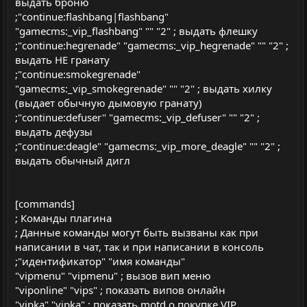
выдать броню
;"continue:flashbang|flashbang"
"gamecms:_vip_flashbang" "" "2" ; выдать флешку
;"continue:hegrenade" "gamecms:_vip_hegrenade" "" "2" ;
выдать HE гранату
;"continue:smokegrenade"
"gamecms:_vip_smokegrenade" "" "2" ; выдать хилку
(выдает обычную дымовую гранату)
;"continue:defuser" "gamecms:_vip_defuser" "" "2" ;
выдать дефузы
;"continue:deagle" "gamecms:_vip_more_deagle" "" "2" ;
выдать обычный дигл
[commands]
; Команды плагина
; Данные команды могут быть вызваны как при
написании в чат, так и при написании в консоль
;"идентификатор" "имя команды"
"vipmenu" "vipmenu" ; вызов вип меню
"viponline" "vips" ; показать випов онлайн
"vipka" "vipka" ; показать motd о покупке VIP