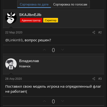
Сортировка по дате
Сортировка по голосам
SKAJIbnEJIb
Администратор
Скриптер
22 Мар 2020
#2
@Linkin93
, вопрос решен?
П
Н
0
о
е
з
г
Владислав
и
а
Новичок
т
т
и
и
28 Апр 2020
#3
в
в
Поставил свою модель игрока на определенный флаг
н
н
не работает(
ы
ы
П
Н
й
й
0
о
е
г
г