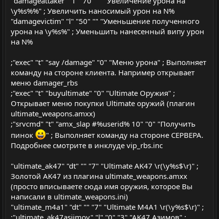
"damageattaker" "l" "70" "" "Увеличение урона на
\y%s%%" ; Увеличить наносимый урон на N%
"damagevictim" "l" "50" "" "Уменьшение полученного
урона на \y%s%" ; Уменьшить нанесенный випу урон
на N%
;"exec" "t" "say /damage" "0" "Меню урона" ; Выполняет
команду на стороне клиента. Например открывает
меню damager_rbs
;"exec" "t" "buyultimate" "0" "Ultimate Оружия" ;
Открывает меню покупки Ultimate оружий (плагин
ultimate_weapons.amxx)
;"srvcmd" "t" "amx_slap #%userid% 10" "0" "Получить
пинок
" ; Выполняет команду на стороне СЕРВЕРА.
Подробнее смотрите в инклуде vip_rbs.inc
"ultimate_ak47" "dt" "" "7" "Ultimate AK47 \r(\y%s$\r)" ;
Золотой AK47 из плагина ultimate_weapons.amxx
(просто вписываете сюда имя оружия, которое Вы
написали в ultimate_weapons.ini)
"ultimate_m4a1" "dt" "" "7" "Ultimate M4A1 \r(\y%s$\r)" ;
;"ultimate_ak47asiimov" "l" "0" "3" "AK47 Азимов" ;