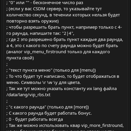
; "0" или "" - бесконечное число раз
; (если у вас CSDM сервер, то указывайте тут
количество секунд, в течении которых нельзя будет
повторно взять оружие)
; чтобы разрешить брать пункт, например только с 4-
го раунда, напишите так: "2|4",
; где 2 это разрешено брать пункт каждые два раунда,
а 4, это с какого по счету раунда можно будет брать
(аналог vip_menu_firstround только для каждого
пункта свой)
;
; "текст пункта меню" (только для [menu])
; То что будет тут написано, то будет отображаться в
меню. Символы \r \w \y для цвета.
; Так же тут можно указать константу их lang файла
/data/lang/vip_rbs.txt
;
; "с какого раунда" (только для [more])
; С какого раунда будет работать бонус.
; 0 - будет работать всегда
; Так же можно использовать квар vip_more_firstround,