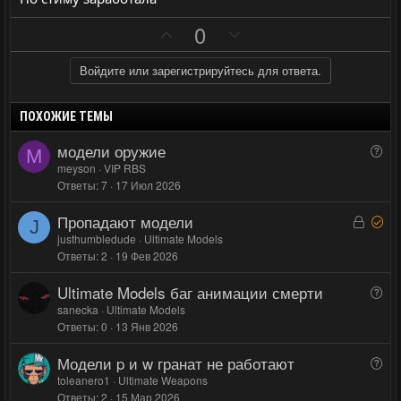
н
н
ы
ы
П
Н
0
й
й
о
е
г
г
з
г
Войдите или зарегистрируйтесь для ответа.
о
о
и
а
л
л
т
т
ПОХОЖИЕ ТЕМЫ
о
о
и
и
модели оружие
В
с
с
M
в
в
о
meyson
VIP RBS
н
н
Ответы
7
17 Июл 2026
п
ы
ы
р
Пропадают модели
й
й
З
Р
о
J
а
е
justhumbledude
Ultimate Models
г
г
с
Ответы
2
19 Фев 2026
к
ш
о
о
р
е
л
л
Ultimate Models баг анимации смерти
В
ы
н
о
о
о
sanecka
Ultimate Models
т
о
с
с
Ответы
0
13 Янв 2026
п
а
р
Модели p и w гранат не работают
В
о
о
toleanero1
Ultimate Weapons
с
Ответы
2
15 Мар 2026
п