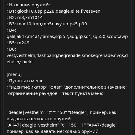
; Названия оружий:
; B1: glock18,usp,p228,deagle,elite,fiveseven
; B2: m3,xm1014
; B3: mac10,tmp,mp5navy,ump45,p90
; B4:
galil,ak47,m4a1,famas,sg552,aug,g3sg1,sg550,scout,awp
; B5: m249
; B8:
vest,vesthelm,flashbang,hegrenade,smokegrenade,nvgs,d
efuser,shield
[menu]
; Пункты в меню
; "идентификатор" "флаг" "дополнительное значение"
"ограничение раундов" "текст пункта меню"
"deagle|vesthelm" "t" "" "50" "Deagle" ; пример, как
выдавать несколько оружий
"AK47|deagle|vesthelm" "t" "150" "1" "AK47/deagle" ;
пример, как выдавать несколько оружий