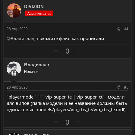
з
г
о
о
DIVIZION
и
а
л
л
Администратор
т
т
о
о
и
и
с
с
28 Апр 2020
#4
в
в
@Владислав
, покажите фаил как прописали
н
н
ы
ы
П
Н
0
й
й
о
е
г
г
з
г
Владислав
о
о
и
а
Новичок
л
л
т
т
о
о
и
и
28 Апр 2020
#5
с
с
в
в
"playermodel" "l" "vip_super_te | vip_super_ct" ; модели
н
н
для випов (папка модели и ее название должны быть
ы
ы
одинаковые: models/players/vip_rbs_te/vip_rbs_te.mdl)
й
й
П
Н
0
г
г
о
е
о
о