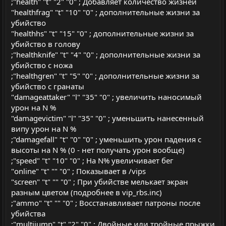
;"health" "t" "2" "0" ; Добавляет количество жизней
"healthfrag" "t" "10" "0" ; дополнительные жизни за
убийство
"healthhs" "t" "15" "0" ; дополнительные жизни за
убийство в голову
;"healthknife" "t" "4" "0" ; дополнительные жизни за
убийство с ножа
;"healthgren" "t" "5" "0" ; дополнительные жизни за
убийство с гранаты
"damageattaker" "l" "35" "0" ; увеличить наносимый
урон на N %
"damagevictim" "l" "35" "0" ; уменьшить нанесенный
випу урон на N %
;"damagefall" "t" "0" "0" ; уменьшить урон падения с
высоты на N % (0 - нет получать урон вообще)
;"speed" "t" "10" "0" ; На N% увеличивает бег
"online" "t" "" "0" ; Показывает в /vips
"screen" "t" "" "0" ; При убийстве мелькает экран
разным цветом (подробнее в vip_rbs.inc)
;"ammo" "t" "" "0" ; Восстанавливает патроны после
убийства
;"multijump" "t" "2" "0" ; Двойные или тройные прыжки