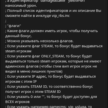
л
л
; а идентификатор "damageattaker" увеличит
наносимый урон.
о
о
; Полный список идентификаторов и их описание Вы
с
с
сможете найти в инклуде vip_rbs.inc
;
; "флаги"
; Какие флаги должен иметь игрок, чтобы получить
данный бонус.
; Можно указывать несколько флагов.
; Если укажите флаг STEAM, то бонус будет выдаваться
steam игрокам
; Если укажите флаг ONLY_STEAM, то бонус будет
выдаваться только steam игрокам, которые не имеют
админских флагов (чтобы стим вип игрок игрок не
видел в меню лишних пунктов)
; Если укажите IP адрес, то бонус будет выдаваться
игрокам с этим IP
; Если указать STEAM ID, то соответственно бонус
получит игрок с этим STEAM ID
; Если указать 0 или "", то бонус будет доступен для
ВСЕХ игроков
; Если указать например gamecms:_vip_usluga, то