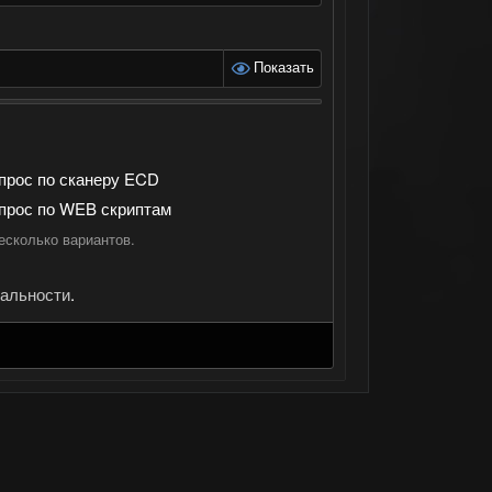
Показать
прос по сканеру ECD
прос по WEB скриптам
есколько вариантов.
альности
.