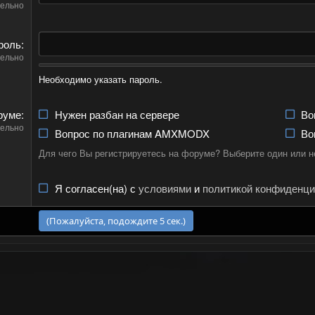
ельно
роль
ельно
Необходимо указать пароль.
руме
Нужен разбан на сервере
Во
ельно
Вопрос по плагинам AMXMODX
Во
Для чего Вы регистрируетесь на форуме? Выберите один или н
Я согласен(на) с
условиями
и
политикой конфиденци
(Пожалуйста, подождите
4
сек.)