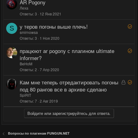
AR Pogony
н
н
Леха
о
о
Ответы
3
12 Янв 2021
у теров погоны выше плечь!
Р
S
е
smirnowsa
Ответы
3
1 Ноя 2020
ш
е
працюют ar pogony с плагином ultimate
Р
н
е
informer?
о
ш
BeHoM
е
Ответы
2
7 Апр 2020
н
Кам мне теперь отредактировать погоны
З
Р
о
а
е
под 80 рангов все в архиве сделано
к
ш
SpiRIT
р
е
Ответы
7
2 Авг 2019
ы
н
Войдите или зарегистрируйтесь для ответа.
т
о
а
Вопросы по плагинам FUNGUN.NET