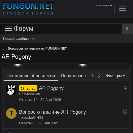
авторизация →
Форум
Новые сообщения
Вопросы по плагинам FUNGUN.NET
AR Pogony
Последние обновления
Популярное
Новое
Без ответо
Фильтры
AR Pogony
З
Отзывы
а
SKAJIbnEJIb
к
Ответы
19
30 Апр 2026
р
Вопрос о плагине AR Pogony
Р
е
T
е
Temadmb1488
п
Ответы
6
28 Янв 2021
ш
л
е
е