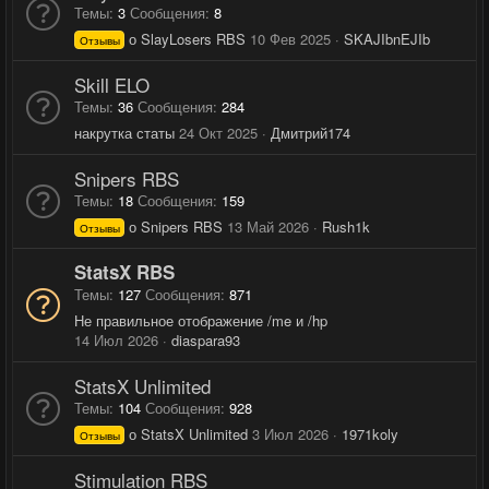
Темы
3
Сообщения
8
о SlayLosers RBS
10 Фев 2025
SKAJIbnEJIb
Отзывы
Skill ELO
Темы
36
Сообщения
284
накрутка статы
24 Окт 2025
Дмитрий174
Snipers RBS
Темы
18
Сообщения
159
о Snipers RBS
13 Май 2026
Rush1k
Отзывы
StatsX RBS
Темы
127
Сообщения
871
Не правильное отображение /me и /hp
14 Июл 2026
diaspara93
StatsX Unlimited
Темы
104
Сообщения
928
о StatsX Unlimited
3 Июл 2026
1971koly
Отзывы
Stimulation RBS