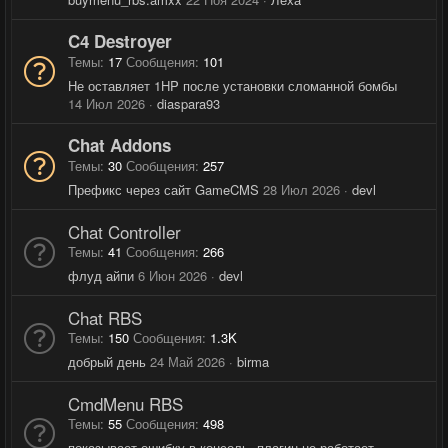
C4 Destroyer
Темы
17
Сообщения
101
Не оставляет 1HP после установки сломанной бомбы
14 Июл 2026
diaspara93
Chat Addons
Темы
30
Сообщения
257
Префикс через сайт GameCMS
28 Июл 2026
devl
Chat Controller
Темы
41
Сообщения
266
флуд айпи
6 Июн 2026
devl
Chat RBS
Темы
150
Сообщения
1.3K
добрый день
24 Май 2026
birma
CmdMenu RBS
Темы
55
Сообщения
498
показывает ошибку в консоль, плагин не работает