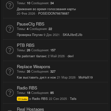
Темы
10
Сообщения
34
Движения во время голосования карты
20 Фев 2026
POSEIDON76678687
PauseCfg RBS
Темы
4
Сообщения
22
Проверка Плугин
9 Дек 2021
SKAJIbnEJIb
PTB RBS
Темы
26
Сообщения
157
Не работает баланс
2 Май 2026
devl
Replace Weapons
Темы
35
Сообщения
327
Как выставить дигл и нож
21 Мар 2026
MoHaX19
Radio RBS
Темы
18
Сообщения
85
о Radio RBS
22 Сен 2025
Tails
Отзывы
Real Hostages