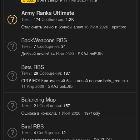
Отзывы
Army Ranks Ultimate
Темы
174
Сообщения
1.2K
Отключить меню и бонусы anew
16 Июл 2026
spiritpro
BackWeapons RBS
Темы
7
Сообщения
34
Добрый вечер!
14 Июн 2023
SKAJIbnEJIb
Bets RBS
Темы
29
Сообщения
187
СРОЧНО! Критический баг в новой версии bets_rbs: ставки с GameCMS умножают баланс
11 Апр 2026
SKAJIbnEJIb
Balancing Map
Темы
21
Сообщения
157
Ошибка в консоли.
1 Июл 2026
1971koly
Bind RBS
Темы
4
Сообщения
12
Не запускается плагин
10 Июл 2024
DIVIZION