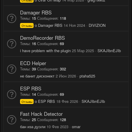
Отзывы
Damager RBS
Темы
15
Сообщения
118
о Damager RBS
14 Ноя 2024
DIVIZION
Отзывы
DemoRecorder RBS
Темы
16
Сообщения
69
i have problem with the plugin
25 Мар 2025
SKAJIbnEJIb
ECD Helper
Темы
39
Сообщения
302
не банит дисконект
2 Июн 2026
ptaha525
ESP RBS
Темы
14
Сообщения
69
о ESP RBS
18 Фев 2026
SKAJIbnEJIb
Отзывы
Fast Hack Detector
Темы
25
Сообщения
128
бан иза дуэли
10 Фев 2023
omar