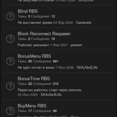
Blind RBS
Темы
3
Сообщения
13
Не выставляет время
24 Мар 2020
Castenets
Block Reconnect Respawn
Темы
2
Сообщения
10
Работает реконнект
1 Фев 2021
present
BonusMenu RBS
Темы
95
Сообщения
661
Не идёт отсчёт в меню
7 Июл 2026
SKAJIbnEJIb
BonusTime RBS
Темы
22
Сообщения
210
Перестал работать старт через консоль
25 Июн 2025
SKAJIbnEJIb
BuyMenu RBS
Темы
17
Сообщения
86
buymenu_rbs.amxx
22 Ноя 2024
Леха