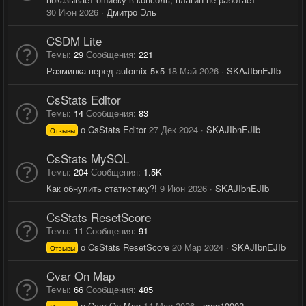
30 Июн 2026
Дмитро Эль
CSDM Lite
Темы
29
Сообщения
221
Разминка перед automix 5x5
18 Май 2026
SKAJIbnEJIb
CsStats Editor
Темы
14
Сообщения
83
о CsStats Editor
27 Дек 2024
SKAJIbnEJIb
Отзывы
CsStats MySQL
Темы
204
Сообщения
1.5K
Как обнулить статистику?!
9 Июн 2026
SKAJIbnEJIb
CsStats ResetScore
Темы
11
Сообщения
91
о CsStats ResetScore
20 Мар 2024
SKAJIbnEJIb
Отзывы
Cvar On Map
Темы
66
Сообщения
485
о Cvar On Map
14 Мар 2026
greg19902