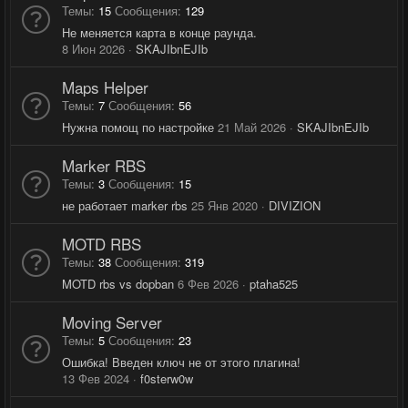
Темы
15
Сообщения
129
Не меняется карта в конце раунда.
8 Июн 2026
SKAJIbnEJIb
Maps Helper
Темы
7
Сообщения
56
Нужна помощ по настройке
21 Май 2026
SKAJIbnEJIb
Marker RBS
Темы
3
Сообщения
15
не работает marker rbs
25 Янв 2020
DIVIZION
MOTD RBS
Темы
38
Сообщения
319
MOTD rbs vs dopban
6 Фев 2026
ptaha525
Moving Server
Темы
5
Сообщения
23
Ошибка! Введен ключ не от этого плагина!
13 Фев 2024
f0sterw0w