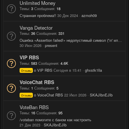
Unlimited Money
Темы
3
Сообщения
18
Странная проблема!!
30 Дек 2024
azmoh09
Vanga Detector
Темы
36
Сообщения
331
Ошибка «Assertion failed!» недопустимый символ ('\n' или '\r')
30 Июн 2026
present
VIP RBS
Темы
583
Сообщения
4.6K
о VIP RBS
Сегодня в 15:41
ghxstk1lla
Отзывы
VoiceChat RBS
Темы
1
Сообщения
5
о VoiceChat RBS
22 Июл 2026
SKAJIbnEJIb
Отзывы
VoteBan RBS
Темы
16
Сообщения
95
/voteban помогите с баном как настроить
21 Дек 2023
SKAJIbnEJIb