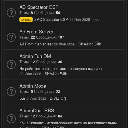
AC Spectator ESP
Темы
8
Сообщения
56
о AC Spectator ESP
11 Ноя 2025
ecd
Отзывы
Ad From Server
Темы
22
Сообщения
197
Ad From Server last
26 Фев 2026
SKAJIbnEJIb
Admin Fun DM
Темы
12
Сообщения
36
Не работает рестарт в момент запуска плагина
30 Июн 2026
SKAJIbnEJIb
Admin Mode
Темы
5
Сообщения
23
Баг
5 Июн 2022
DIVIZION
AdminChat RBS
Темы
12
Сообщения
84
Как выключить использование чата на восклицательный знак!
4 Сен 2025
SKAJIbnEJIb