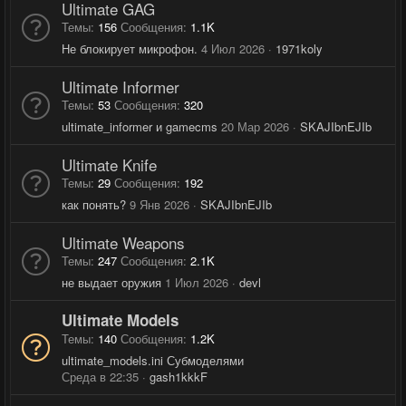
Ultimate GAG
Темы
156
Сообщения
1.1K
Не блокирует микрофон.
4 Июл 2026
1971koly
Ultimate Informer
Темы
53
Сообщения
320
ultimate_informer и gamecms
20 Мар 2026
SKAJIbnEJIb
Ultimate Knife
Темы
29
Сообщения
192
как понять?
9 Янв 2026
SKAJIbnEJIb
Ultimate Weapons
Темы
247
Сообщения
2.1K
не выдает оружия
1 Июл 2026
devl
Ultimate Models
Темы
140
Сообщения
1.2K
ultimate_models.ini Субмоделями
Среда в 22:35
gash1kkkF