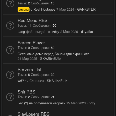
Темы
2
Сообщения
13
о Real Hostages
7 Мар 2024
GANKSTER
Отзывы
RestMenu RBS
Темы
11
Сообщения
50
Lang файл выдаёт ошибку
2 Мар 2026
dityatko
Screen Player
Темы
9
Сообщения
69
Остановка демо перед Баном для скриншота
24 Мар 2025
SKAJIbnEJIb
Servers List
Темы
6
Сообщения
30
wtf?
17 Сен 2023
SKAJIbnEJIb
Shit RBS
Темы
2
Сообщения
21
Баг (?) не получается насрать
15 Мар 2023
hoty
SlayLosers RBS