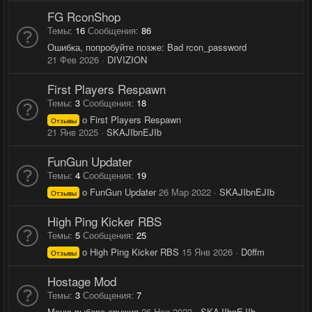
FG RconShop
Темы
16
Сообщения
86
Ошибка, попробуйте позже: Bad rcon_password
21 Фев 2026
DIVIZION
First Players Respawn
Темы
3
Сообщения
18
о First Players Respawn
Отзывы
21 Янв 2025
SKAJIbnEJIb
FunGun Updater
Темы
4
Сообщения
19
о FunGun Updater
26 Мар 2022
SKAJIbnEJIb
Отзывы
High Ping Kicker RBS
Темы
5
Сообщения
25
о High Ping Kicker RBS
15 Янв 2026
D0ffm
Отзывы
Hostage Mod
Темы
3
Сообщения
7
Меню выбора оружия
26 Ноя 2022
SKAJIbnEJIb