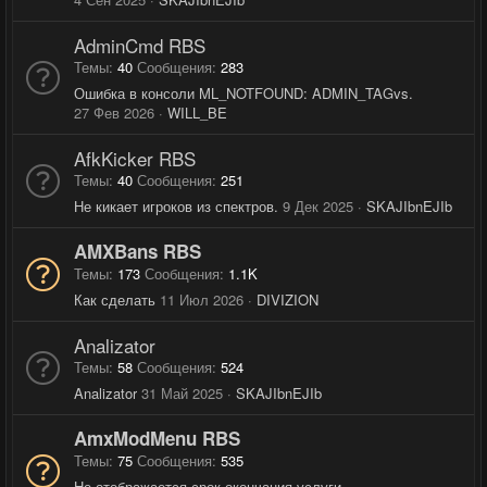
AdminCmd RBS
Темы
40
Сообщения
283
Ошибка в консоли ML_NOTFOUND: ADMIN_TAGvs.
27 Фев 2026
WILL_BE
AfkKicker RBS
Темы
40
Сообщения
251
Не кикает игроков из спектров.
9 Дек 2025
SKAJIbnEJIb
AMXBans RBS
Темы
173
Сообщения
1.1K
Как сделать
11 Июл 2026
DIVIZION
Analizator
Темы
58
Сообщения
524
Analizator
31 Май 2025
SKAJIbnEJIb
AmxModMenu RBS
Темы
75
Сообщения
535
Не отображается срок окончания услуги