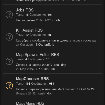
Jobs RBS
Темы
15
Сообщения
101
Не сохраняет
2 Окт 2025
Tails
Kill Assist RBS
Темы
10
Сообщения
70
Как убрать сообщение в чат и сделать ассист после раунда
24 Окт 2025
SKAJIbnEJIb
Map Spawns Editor RBS
Темы
4
Сообщения
13
Спавны на картах 2000,fy_pool_day
20 Мар 2024
SKAJIbnEJIb
MapChooser RBS
Темы
168
Сообщения
981
Нюанс с переводом плагина MapChooser RBS 26.07.24 BETA недавно
Вчера в 21:32
gash1kkkF
MapsMenu RBS