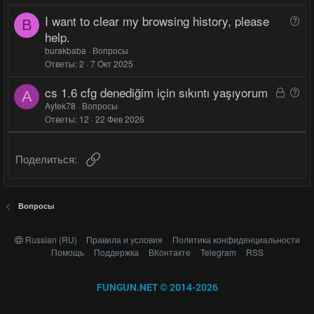
I want to clear my browsing history, please
В
B
о
help.
п
burakbaba
Вопросы
р
Ответы
2
7 Окт 2025
о
cs 1.6 cfg denediğim için sıkıntı yaşıyorum
З
В
с
A
а
о
Aytek78
Вопросы
Ответы
12
22 Фев 2026
к
п
р
р
ы
о
Ссылка
Поделиться:
т
с
а
Вопросы
Russian (RU)
Правила и условия
Политика конфиденциальности
Помощь
Поддержка
ВКонтакте
Telegram
RSS
FUNGUN.NET © 2014-2026