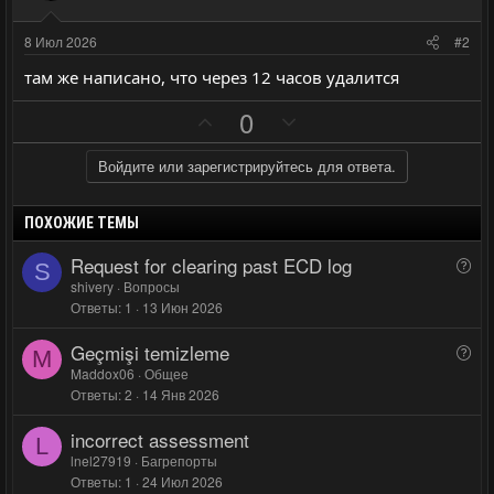
8 Июл 2026
#2
там же написано, что через 12 часов удалится
П
Н
0
о
е
з
г
Войдите или зарегистрируйтесь для ответа.
и
а
т
т
ПОХОЖИЕ ТЕМЫ
и
и
Request for clearing past ECD log
В
S
в
в
о
shivery
Вопросы
н
н
Ответы
1
13 Июн 2026
п
ы
ы
р
Geçmişi temizleme
й
й
В
о
M
о
Maddox06
Общее
г
г
с
Ответы
2
14 Янв 2026
п
о
о
р
л
л
incorrect assessment
о
L
о
о
lnel27919
Багрепорты
с
с
с
Ответы
1
24 Июл 2026